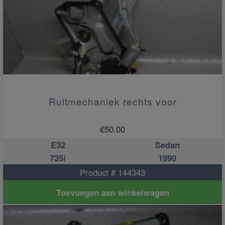
Ruitmechaniek rechts voor
€
50.00
E32
Sedan
735i
1990
Product # 144343
Toevoegen aan winkelwagen