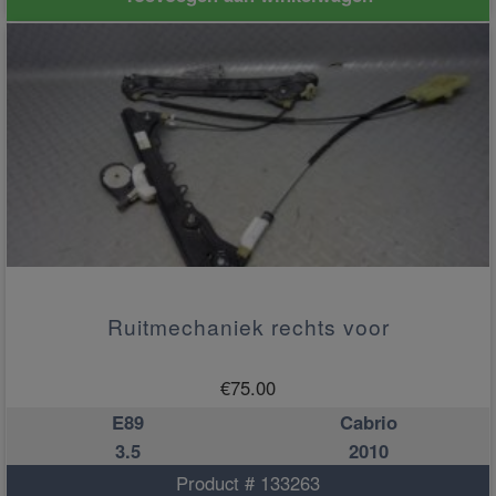
Ruitmechaniek rechts voor
€
75.00
E89
Cabrio
3.5
2010
Product # 133263