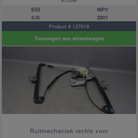
E53
MPV
3.0i
2001
Product # 137618
Toevoegen aan winkelwagen
Ruitmechaniek rechts voor