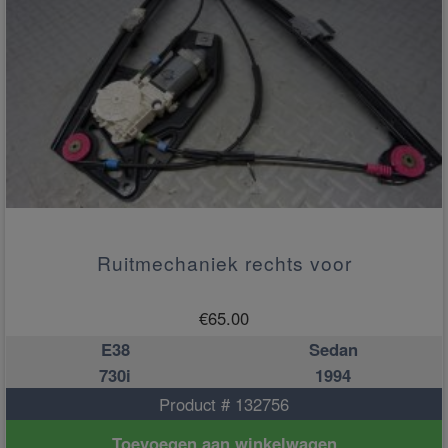
Ruitmechaniek rechts voor
€
65.00
E38
Sedan
730i
1994
Product # 132756
Toevoegen aan winkelwagen