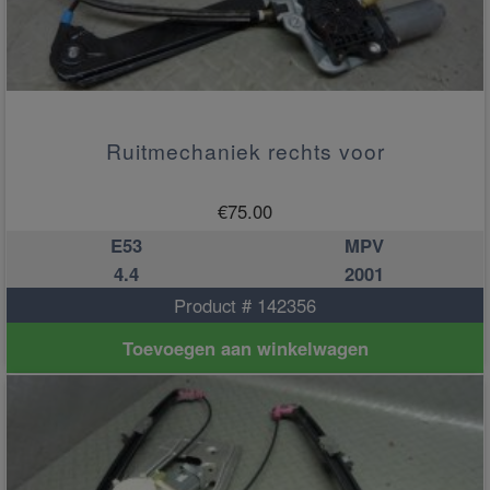
Ruitmechaniek rechts voor
€
75.00
E53
MPV
4.4
2001
Product # 142356
Toevoegen aan winkelwagen