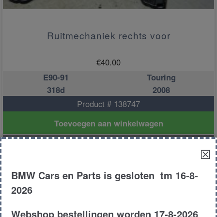
Ruitmechaniek rechts voor
€
40.00
E90-91
Touring
318d
2008
Product # 138747
Toevoegen aan winkelwagen
☒
BMW Cars en Parts is gesloten tm 16-8-
2026
Webshop bestellingen worden 17-8-2026