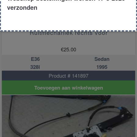
verzonden
Ruitmechaniek rechts voor
€
25.00
E36
Sedan
328i
1995
Product # 141897
Toevoegen aan winkelwagen