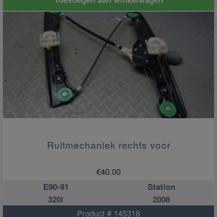
Ruitmechaniek rechts voor
€
40.00
E90-91
Station
320i
2008
Product # 145318