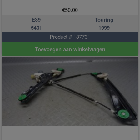
€
50.00
E39
Touring
540i
1999
Product # 137731
Toevoegen aan winkelwagen