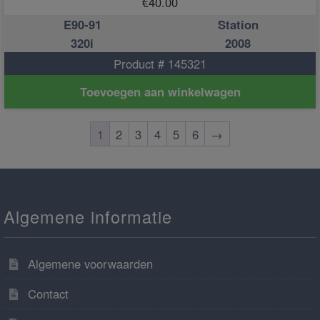
€
40.00
E90-91
Station
320i
2008
Product # 145321
Toevoegen aan winkelwagen
1
2
3
4
5
6
→
Algemene informatie
Algemene voorwaarden
Contact