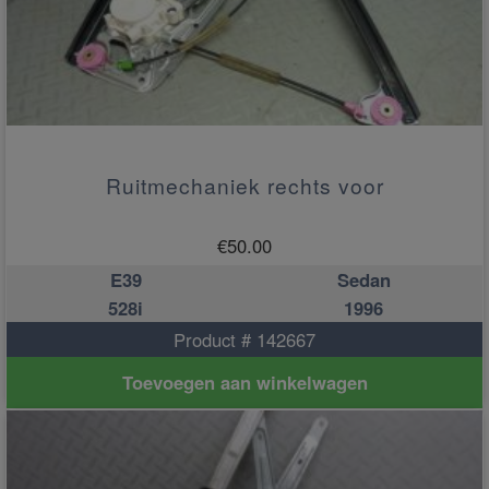
Ruitmechaniek rechts voor
€
50.00
E39
Sedan
528i
1996
Product # 142667
Toevoegen aan winkelwagen