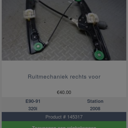
Ruitmechaniek rechts voor
€
40.00
E90-91
Station
320i
2008
Product # 145317
Toevoegen aan winkelwagen