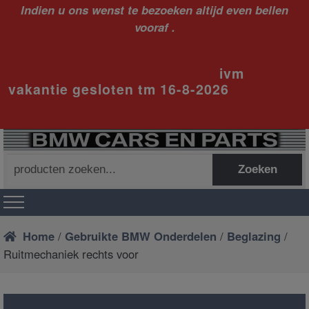
Indien u ons wenst te bezoeken altijd even bellen
vooraf .
ivm
vakantie gesloten tm 16-8-2026
Zoeken
Zoeken
naar:
Home
/
Gebruikte BMW Onderdelen
/
Beglazing
/
Ruitmechaniek rechts voor