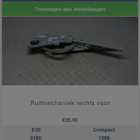
Toevoegen aan winkelwagen
Ruitmechaniek rechts voor
€
35.00
E36
Compact
318ti
1998