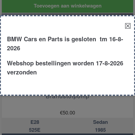
Toevoegen aan winkelwagen
☒
BMW Cars en Parts is gesloten tm 16-8-
2026
Webshop bestellingen worden 17-8-2026
verzonden
Brandstofpomp
€
50.00
E28
Sedan
525E
1985