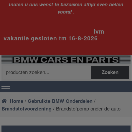
Indien u ons wenst te bezoeken altijd even bellen
vooraf .
ivm
vakantie gesloten tm 16-8-2026
Zoeken
Zoeken
naar:
Home
/
Gebruikte BMW Onderdelen
/
Brandstofvoorziening
/ Brandstofpomp onder de auto