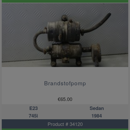
Brandstofpomp
€
65.00
E23
Sedan
745i
1984
Product # 34120