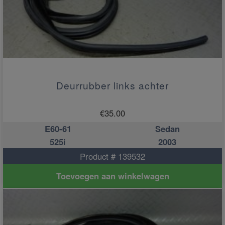
Deurrubber links achter
€
35.00
E60-61
Sedan
525i
2003
Product # 139532
Toevoegen aan winkelwagen