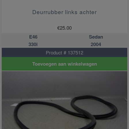
Deurrubber links achter
€
25.00
E46
Sedan
330i
2004
Product # 137512
Toevoegen aan winkelwagen