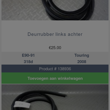
Deurrubber links achter
€
25.00
E90-91
Touring
318d
2008
Product # 138936
Toevoegen aan winkelwagen