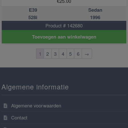
€
25.00
E39
Sedan
528i
1996
Product # 142680
Toevoegen aan winkelwagen
1
2
3
4
5
6
→
Algemene informatie
Algemene voorwaarden
Contact