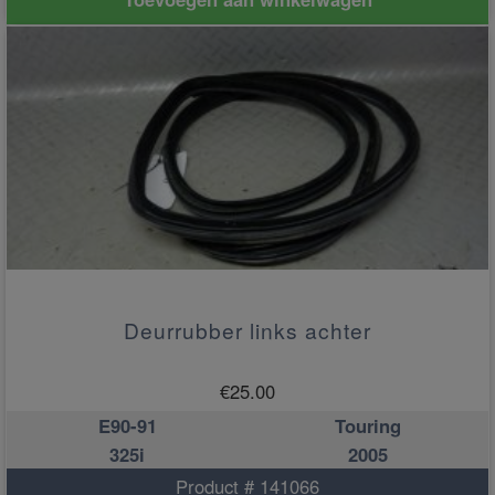
Deurrubber links achter
€
25.00
E90-91
Touring
325i
2005
Product # 141066