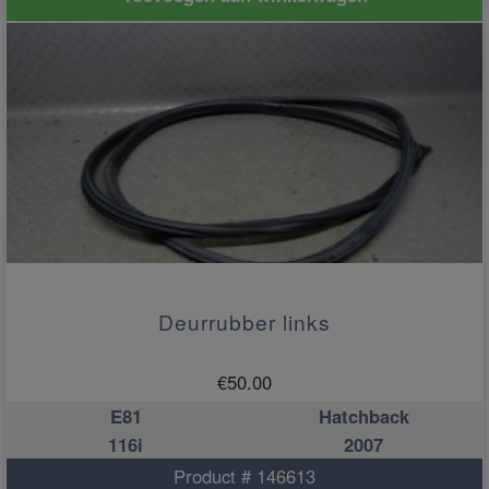
Deurrubber links
€
50.00
E81
Hatchback
116i
2007
Product # 146613