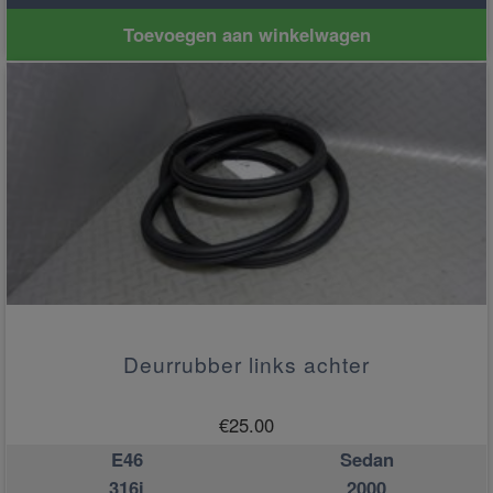
Toevoegen aan winkelwagen
Deurrubber links achter
€
25.00
E46
Sedan
316i
2000