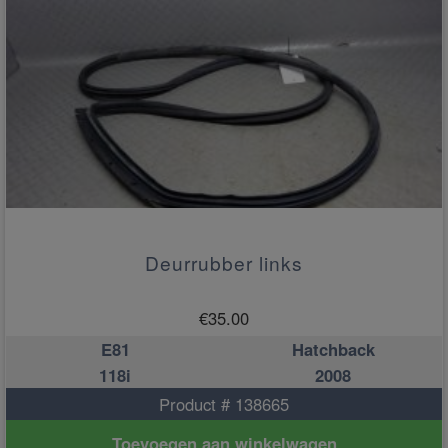
Deurrubber links
€
35.00
E81
Hatchback
118i
2008
Product # 138665
Toevoegen aan winkelwagen