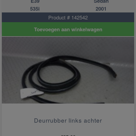
E39
Sedan
535i
2001
Product # 142542
Toevoegen aan winkelwagen
Deurrubber links achter