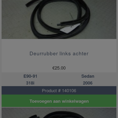
Deurrubber links achter
€
25.00
E90-91
Sedan
318i
2006
Product # 140106
Toevoegen aan winkelwagen