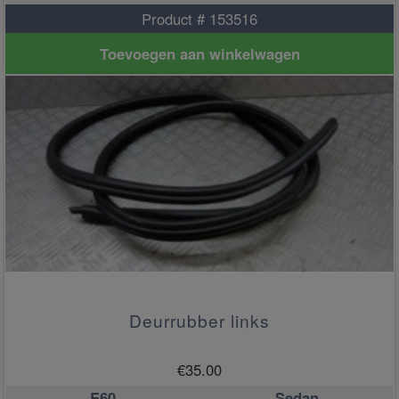
Product # 153516
Toevoegen aan winkelwagen
Deurrubber links
€
35.00
E60
Sedan