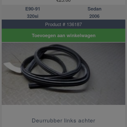
E90-91
Sedan
320si
2006
Product # 136187
Toevoegen aan winkelwagen
Deurrubber links achter