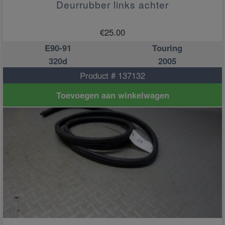
Deurrubber links achter
€
25.00
E90-91
Touring
320d
2005
Product # 137132
Toevoegen aan winkelwagen