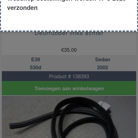
verzonden
Deurrubber links achter
€
35.00
E39
Sedan
530d
2002
Product # 138393
Toevoegen aan winkelwagen