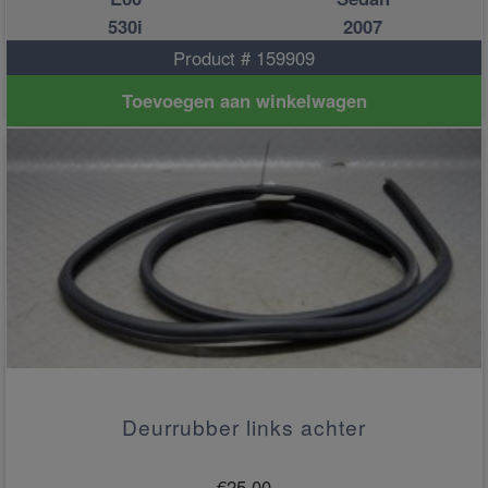
530i
2007
Product # 159909
Toevoegen aan winkelwagen
Deurrubber links achter
€
25.00