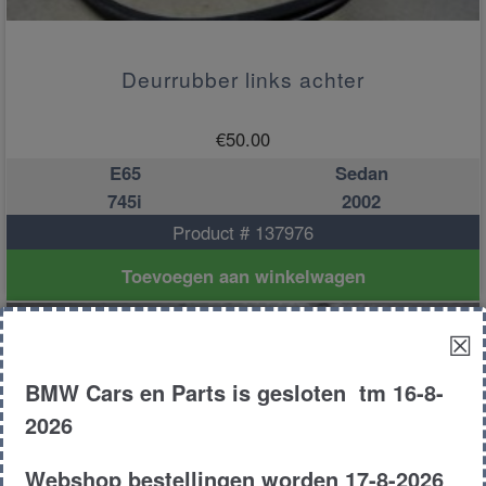
Deurrubber links achter
€
50.00
E65
Sedan
745i
2002
Product # 137976
Toevoegen aan winkelwagen
☒
BMW Cars en Parts is gesloten tm 16-8-
2026
Webshop bestellingen worden 17-8-2026