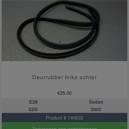
Deurrubber links achter
€
25.00
E39
Sedan
525i
2002
Product # 140632
Toevoegen aan winkelwagen