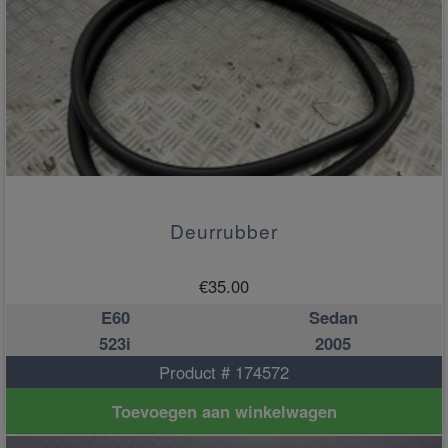
Deurrubber
€
35.00
E60
Sedan
523i
2005
Product # 174572
Toevoegen aan winkelwagen