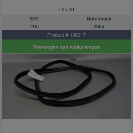
€
25.00
E87
Hatchback
116i
2005
Product # 136317
Toevoegen aan winkelwagen