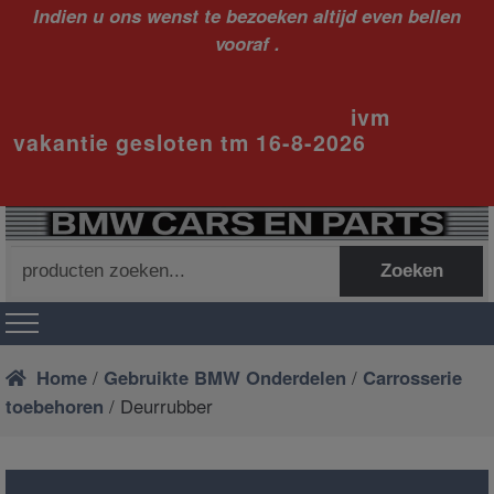
Indien u ons wenst te bezoeken altijd even bellen
vooraf .
ivm
vakantie gesloten tm 16-8-2026
Zoeken
Zoeken
naar:
Home
/
Gebruikte BMW Onderdelen
/
Carrosserie
toebehoren
/ Deurrubber