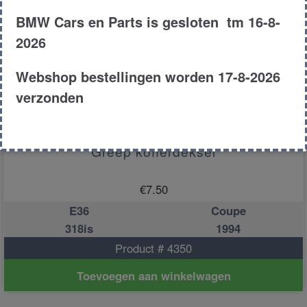
BMW Cars en Parts is gesloten tm 16-8-
2026
Webshop bestellingen worden 17-8-2026
verzonden
Greep kofferdeksel
€
7.50
E36
Coupe
318is
1994
Product # 4350
Toevoegen aan winkelwagen