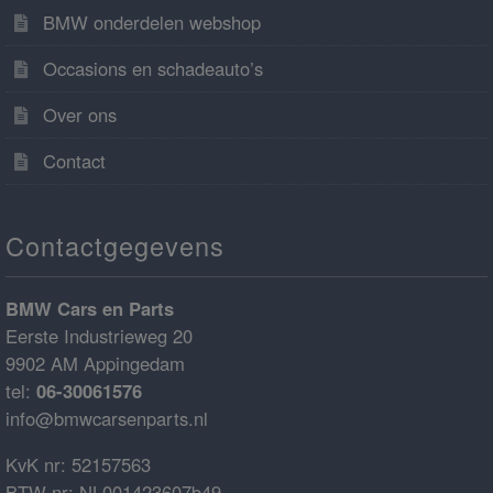
BMW onderdelen webshop
Occasions en schadeauto’s
Over ons
Contact
Contactgegevens
BMW Cars en Parts
Eerste Industrieweg 20
9902 AM Appingedam
tel:
06-30061576
info@bmwcarsenparts.nl
KvK nr: 52157563
BTW nr: NL001423607b49