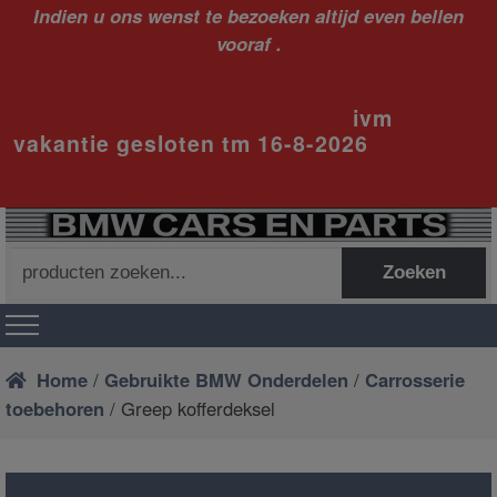
Indien u ons wenst te bezoeken altijd even bellen
vooraf .
ivm
vakantie gesloten tm 16-8-2026
Zoeken
Zoeken
naar:
Home
/
Gebruikte BMW Onderdelen
/
Carrosserie
toebehoren
/ Greep kofferdeksel