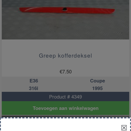
Greep kofferdeksel
€
7.50
E36
Coupe
316i
1995
Product # 4349
Toevoegen aan winkelwagen
☒