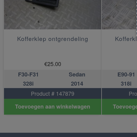
Kofferklep ontgrendeling
Kofferk
€
25.00
F30-F31
Sedan
E90-91
328i
2014
318i
Product # 147879
Pro
Toevoegen aan winkelwagen
Toevoege