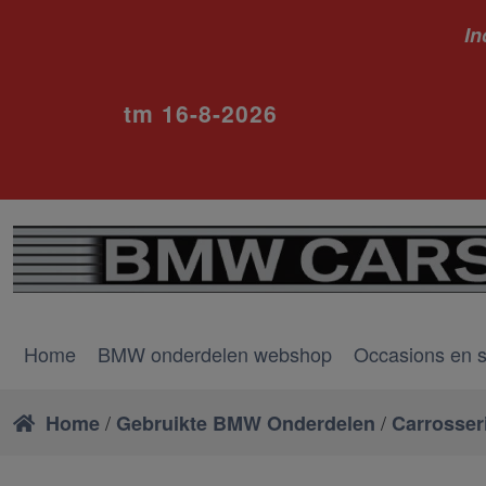
In
ivm va
tm 16-8-2026
Home
BMW onderdelen webshop
Occasions en 
/
/
Home
Gebruikte BMW Onderdelen
Carrosser