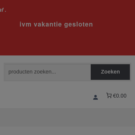
f .
sloten
Zoeken
Zoeken
naar:
€0.00