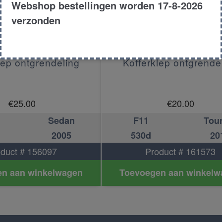
Webshop bestellingen worden 17-8-2026
verzonden
lep ontgrendeling
Kofferklep ontgrende
€
25.00
€
20.00
Sedan
F11
Tou
2005
530d
20
duct # 156097
Product # 161573
n aan winkelwagen
Toevoegen aan winkelw