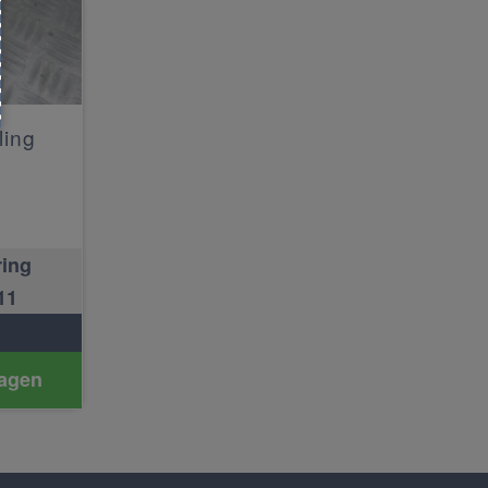
ling
ring
11
agen