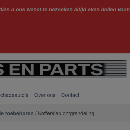
dien u ons wenst te bezoeken altijd even bellen voora
kantie ge
schadeauto’s
Over ons
Contact
/ Kofferklep ontgrendeling
ie toebehoren