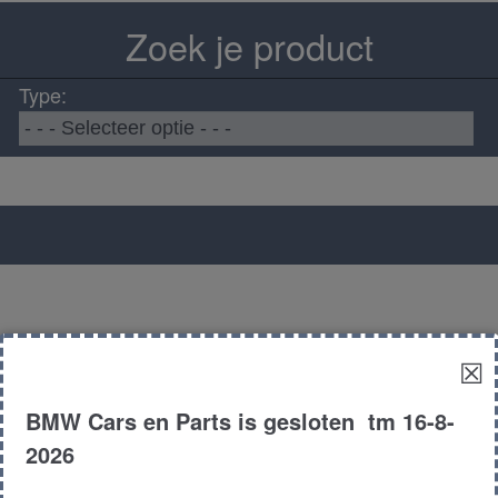
Zoek je product
Type:
☒
BMW Cars en Parts is gesloten tm 16-8-
2026