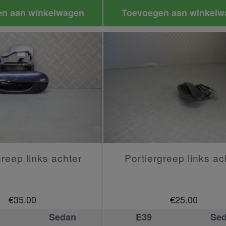
n aan winkelwagen
Toevoegen aan winkelw
greep links achter
Portiergreep links ac
€
35.00
€
25.00
Sedan
E39
Se