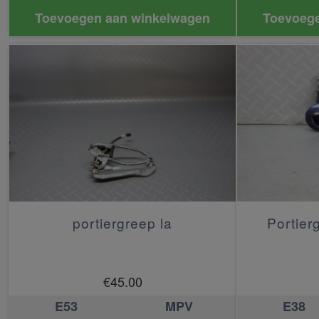
Toevoegen aan winkelwagen
Toevoege
portiergreep la
Portier
€
45.00
E53
MPV
E38