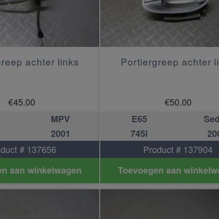
greep achter links
Portiergreep achter l
€
45.00
€
50.00
MPV
E65
Se
2001
745i
20
duct # 137656
Product # 137904
n aan winkelwagen
Toevoegen aan winkelw