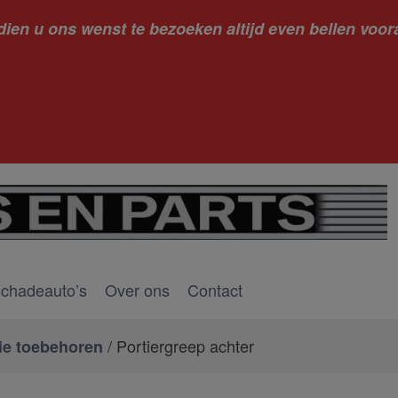
dien u ons wenst te bezoeken altijd even bellen voora
kantie ge
schadeauto’s
Over ons
Contact
/ Portiergreep achter
ie toebehoren