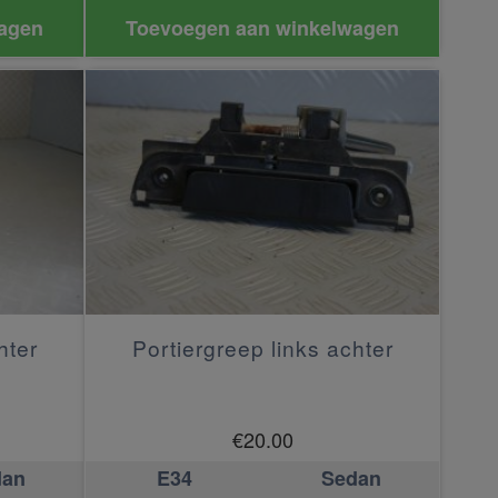
agen
Toevoegen aan winkelwagen
hter
Portiergreep links achter
€
20.00
dan
E34
Sedan