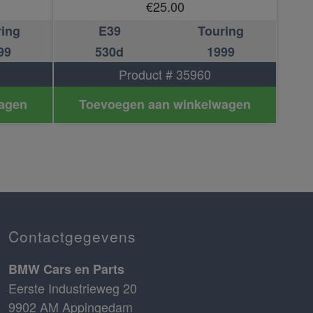
€
25.00
ring
E39
Touring
99
530d
1999
Product # 35960
agen
Toevoegen aan winkelwagen
Contactgegevens
BMW Cars en Parts
Eerste Industrieweg 20
9902 AM Appingedam