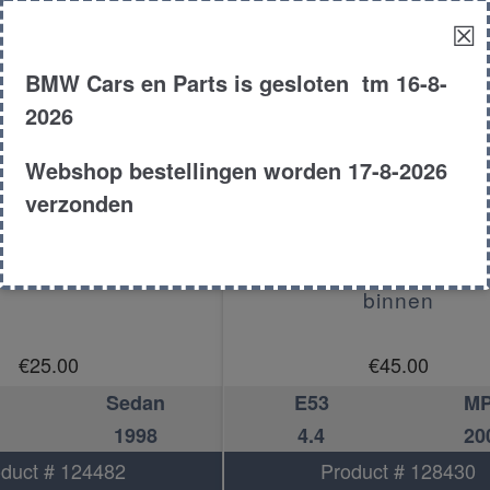
☒
BMW Cars en Parts is gesloten tm 16-8-
2026
Webshop bestellingen worden 17-8-2026
verzonden
reep achter rechts
Portiergreep achter r
binnen
€
25.00
€
45.00
Sedan
E53
M
1998
4.4
20
duct # 124482
Product # 128430