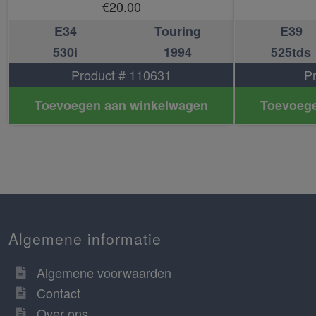
€
20.00
E34
Touring
E39
530i
1994
525tds
Product # 110631
P
Toevoegen aan winkelwagen
Toevoege
Algemene informatie
Algemene voorwaarden
Contact
Over ons