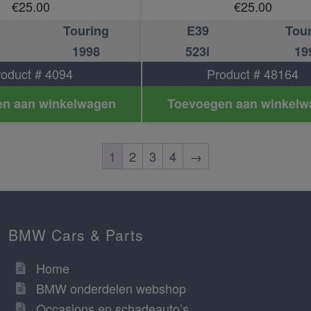
€
25.00
€
25.00
Touring
E39
Tou
1998
523i
19
roduct # 4094
Product # 48164
n aan winkelwagen
Toevoegen aan winkelw
1
2
3
4
→
BMW Cars & Parts
Home
BMW onderdelen webshop
Occasions en schadeauto’s