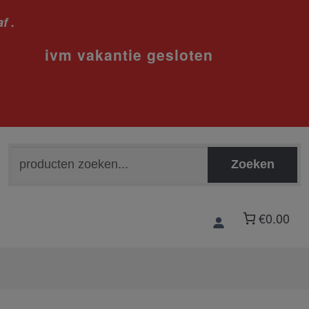
f .
sloten
Zoeken
Zoeken
naar:
€0.00