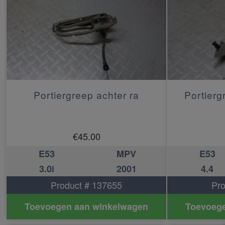
Portiergreep achter ra
Portierg
€
45.00
E53
MPV
E53
3.0i
2001
4.4
Product # 137655
Pro
Toevoegen aan winkelwagen
Toevoege