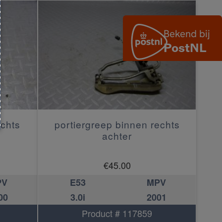
echts
portiergreep binnen rechts
achter
€
45.00
PV
E53
MPV
00
3.0i
2001
Product # 117859