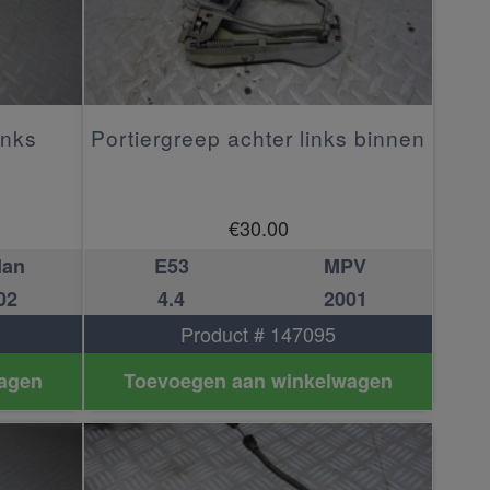
inks
Portiergreep achter links binnen
€
30.00
dan
E53
MPV
02
4.4
2001
Product # 147095
agen
Toevoegen aan winkelwagen