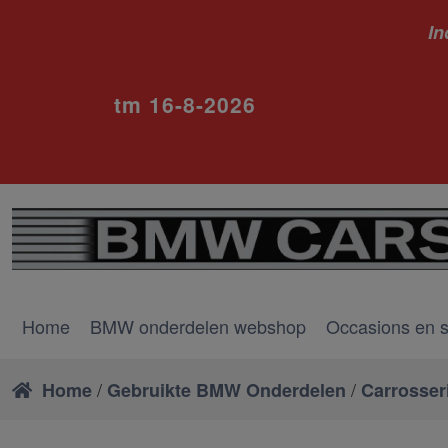
In
ivm va
tm 16-8-2026
Home
BMW onderdelen webshop
Occasions en 
/
/
Home
Gebruikte BMW Onderdelen
Carrosser