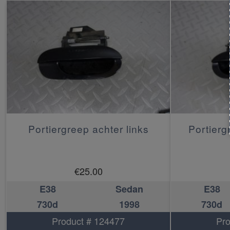
Portiergreep achter links
Portierg
€
25.00
E38
Sedan
E38
730d
1998
730d
Product # 124477
Pro