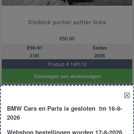
Slotblok portier achter links
€
50.00
E90-91
Sedan
318i
2006
Product # 140112
Toevoegen aan winkelwagen
☒
BMW Cars en Parts is gesloten tm 16-8-
2026
Webshop bestellingen worden 17-8-2026