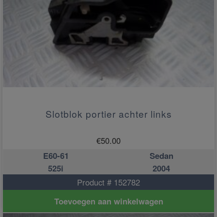
Slotblok portier achter links
€
50.00
E60-61
Sedan
525i
2004
Product # 152782
Toevoegen aan winkelwagen