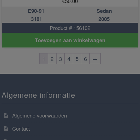
€
50.00
E90-91
Sedan
318i
2005
Product # 156102
Toevoegen aan winkelwagen
1
2
3
4
5
6
→
Algemene informatie
Algemene voorwaarden
Contact