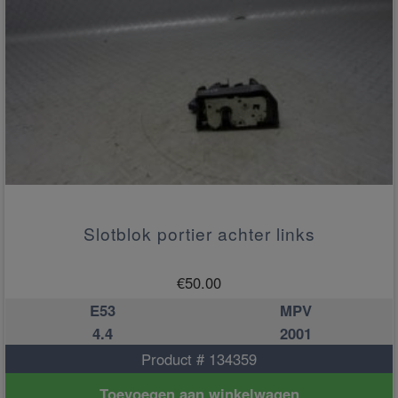
Slotblok portier achter links
€
50.00
E53
MPV
4.4
2001
Product # 134359
Toevoegen aan winkelwagen