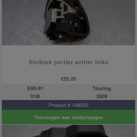
Slotblok portier achter links
€
50.00
E90-91
Touring
318i
2009
Product # 148500
Toevoegen aan winkelwagen