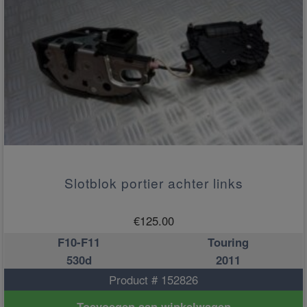
Slotblok portier achter links
€
125.00
F10-F11
Touring
530d
2011
Product # 152826
Toevoegen aan winkelwagen