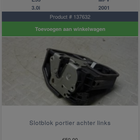
3.0i
2001
Product # 137632
Toevoegen aan winkelwagen
Slotblok portier achter links
€
50.00