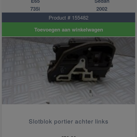
E65
Sedan
735i
2002
Product # 155482
Toevoegen aan winkelwagen
Slotblok portier achter links