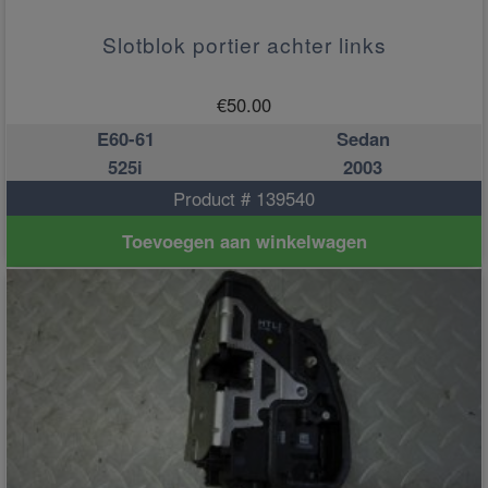
Slotblok portier achter links
€
50.00
E60-61
Sedan
525i
2003
Product # 139540
Toevoegen aan winkelwagen