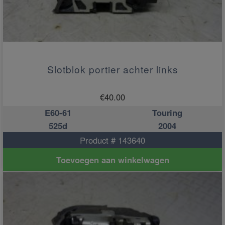
Slotblok portier achter links
€
40.00
E60-61
Touring
525d
2004
Product # 143640
Toevoegen aan winkelwagen