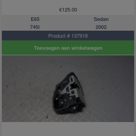
€
125.00
E65
Sedan
745i
2002
Product # 137918
Toevoegen aan winkelwagen