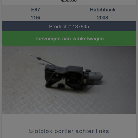
E87
Hatchback
116i
2008
Product # 137845
Toevoegen aan winkelwagen
Slotblok portier achter links