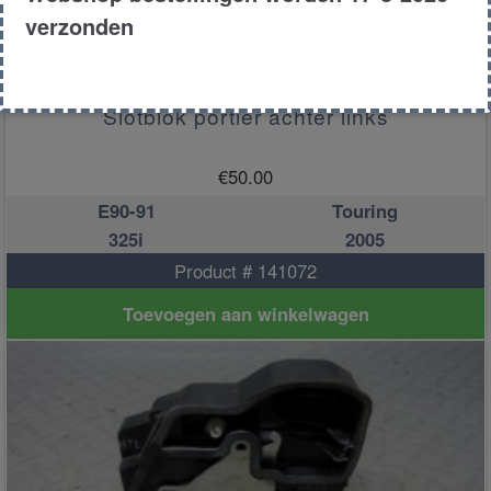
verzonden
Slotblok portier achter links
€
50.00
E90-91
Touring
325i
2005
Product # 141072
Toevoegen aan winkelwagen