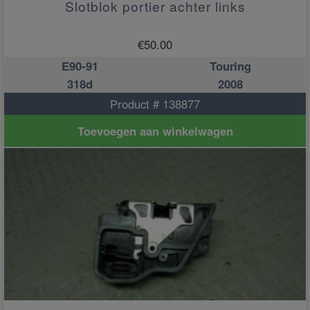
Slotblok portier achter links
€
50.00
E90-91
Touring
318d
2008
Product # 138877
Toevoegen aan winkelwagen