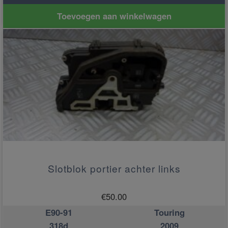
Toevoegen aan winkelwagen
Slotblok portier achter links
€
50.00
E90-91
Touring
318d
2009