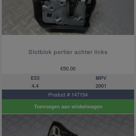
Slotblok portier achter links
€
50.00
E53
MPV
4.4
2001
Product # 147154
Toevoegen aan winkelwagen