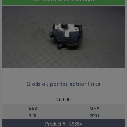
Slotblok portier achter links
€
50.00
E53
MPV
3.0i
2001
Product # 135554