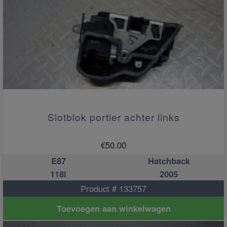
Slotblok portier achter links
€
50.00
E87
Hatchback
118i
2005
Product # 133757
Toevoegen aan winkelwagen