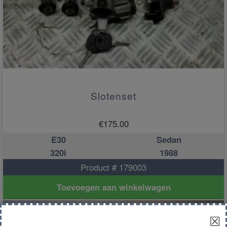
Slotenset
€
175.00
E30
Sedan
320i
1988
Product # 179003
Toevoegen aan winkelwagen
☒