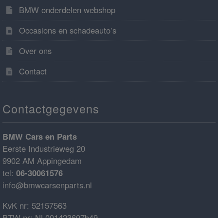
BMW onderdelen webshop
Occasions en schadeauto’s
Over ons
Contact
Contactgegevens
BMW Cars en Parts
Eerste Industrieweg 20
9902 AM Appingedam
tel:
06-30061576
info@bmwcarsenparts.nl
KvK nr: 52157563
BTW nr: NL001423607b49