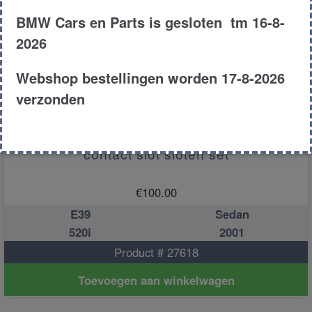
BMW Cars en Parts is gesloten tm 16-8-
2026
Webshop bestellingen worden 17-8-2026
verzonden
contact slot sloten set
€
100.00
E39
Sedan
520i
2001
Product # 27618
Toevoegen aan winkelwagen