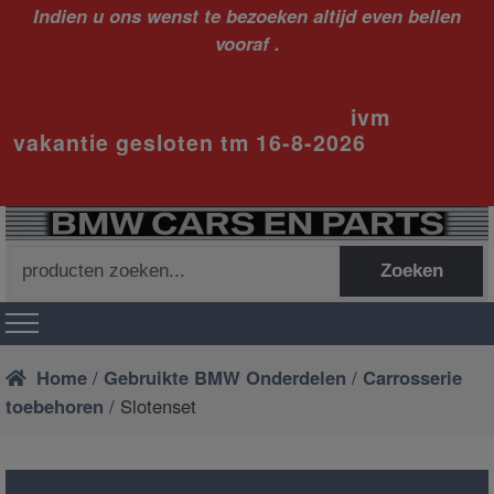
Indien u ons wenst te bezoeken altijd even bellen
vooraf .
ivm
vakantie gesloten tm 16-8-2026
Zoeken
Zoeken
naar:
Home
/
Gebruikte BMW Onderdelen
/
Carrosserie
toebehoren
/ Slotenset