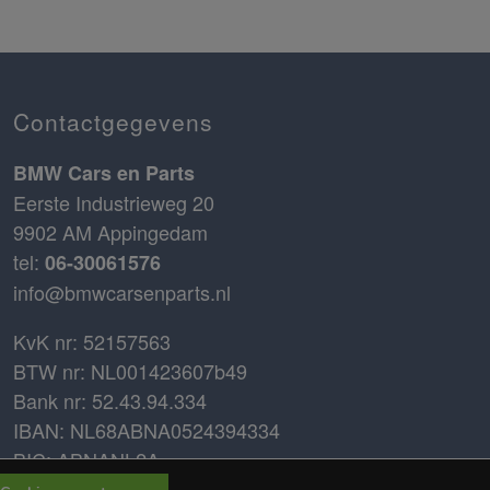
Contactgegevens
BMW Cars en Parts
Eerste Industrieweg 20
9902 AM Appingedam
tel:
06-30061576
info@bmwcarsenparts.nl
KvK nr: 52157563
BTW nr: NL001423607b49
Bank nr: 52.43.94.334
IBAN: NL68ABNA0524394334
BIC: ABNANL2A