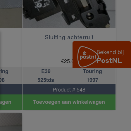
Sluiting achterruit
€
25.00
ring
E39
Touring
98
525tds
1997
Product # 548
agen
Toevoegen aan winkelwagen