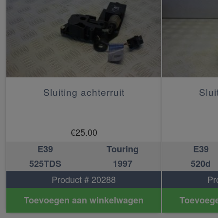
Sluiting achterruit
Slui
€
25.00
E39
Touring
E39
525TDS
1997
520d
Product # 20288
Pr
Toevoegen aan winkelwagen
Toevoege