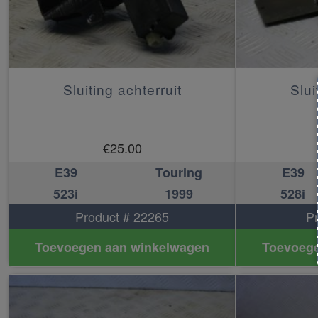
Sluiting achterruit
Slui
€
25.00
E39
Touring
E39
523i
1999
528i
Product # 22265
P
Toevoegen aan winkelwagen
Toevoege