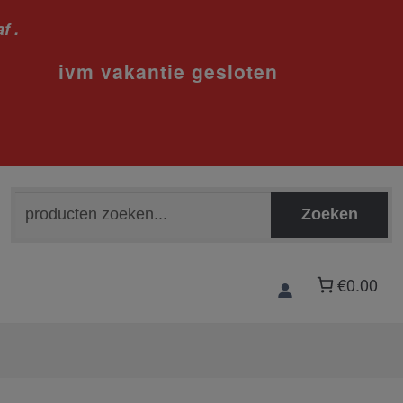
f .
sloten
Zoeken
Zoeken
naar:
€0.00