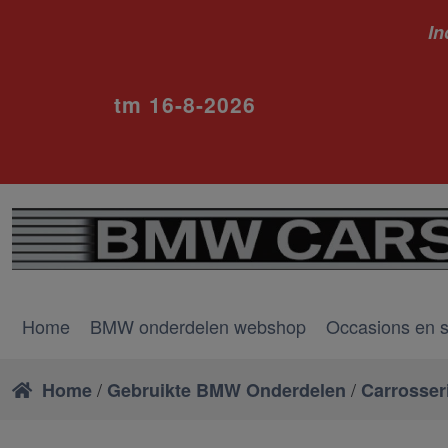
In
ivm va
tm 16-8-2026
Home
BMW onderdelen webshop
Occasions en 
/
/
Home
Gebruikte BMW Onderdelen
Carrosser