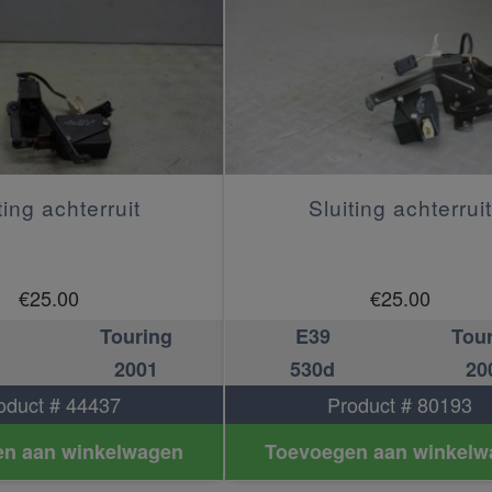
ting achterruit
Sluiting achterruit
€
25.00
€
25.00
Touring
E39
Tou
2001
530d
20
oduct # 44437
Product # 80193
n aan winkelwagen
Toevoegen aan winkelw