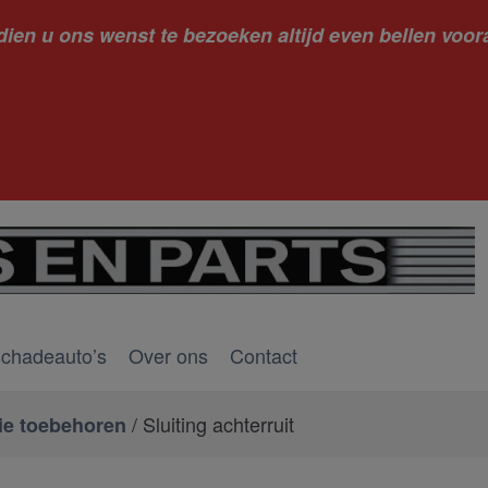
dien u ons wenst te bezoeken altijd even bellen voora
kantie ge
schadeauto’s
Over ons
Contact
/ Sluiting achterruit
ie toebehoren