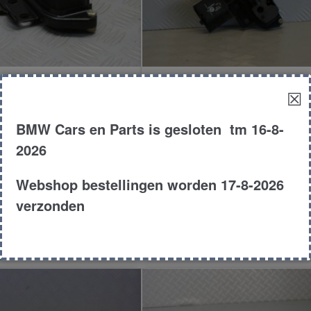
ting achterruit
Sluiting achterruit
☒
BMW Cars en Parts is gesloten tm 16-8-
€
20.00
€
25.00
2026
Touring
E39
Tou
Webshop bestellingen worden 17-8-2026
1997
525tds
19
verzonden
roduct # 7625
Product # 3844
n aan winkelwagen
Toevoegen aan winkelw