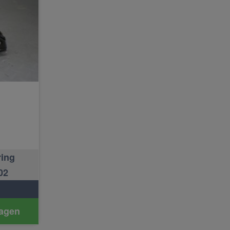
ring
02
agen