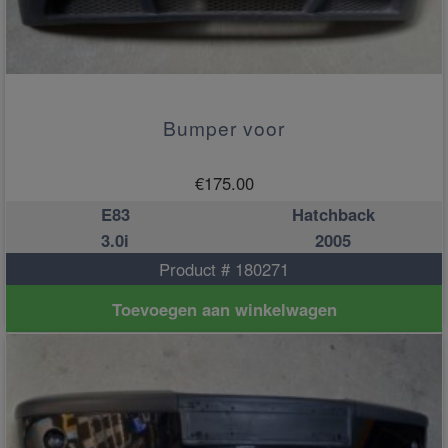
Bumper voor
€
175.00
E83
Hatchback
3.0i
2005
Product # 180271
Toevoegen aan winkelwagen