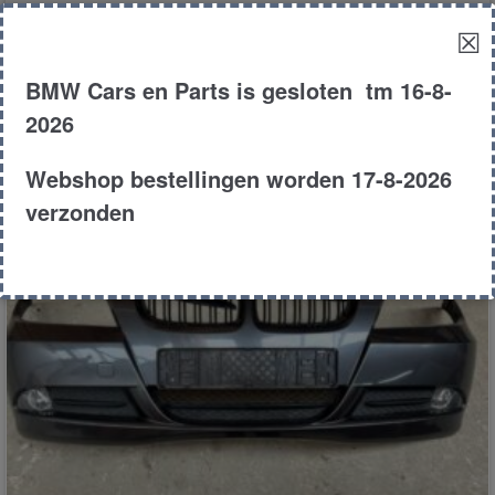
Bumper voor
☒
BMW Cars en Parts is gesloten tm 16-8-
€
100.00
2026
E46
Compact
318ti
2004
Webshop bestellingen worden 17-8-2026
Product # 179258
verzonden
Toevoegen aan winkelwagen