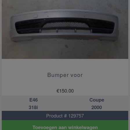
Bumper voor
€
150.00
E46
Coupe
318i
2000
Product # 129757
Toevoegen aan winkelwagen