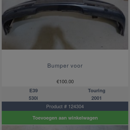
Bumper voor
€
100.00
E39
Touring
530i
2001
Product # 124304
Toevoegen aan winkelwagen