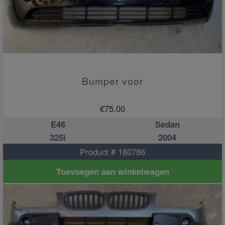
Bumper voor
€
75.00
E46
Sedan
325i
2004
Product # 180786
Toevoegen aan winkelwagen