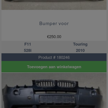
Bumper voor
€
250.00
F11
Touring
528i
2010
Product # 180246
Toevoegen aan winkelwagen