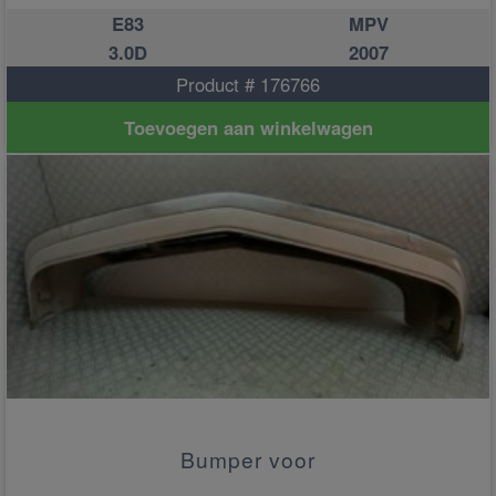
E83
MPV
3.0D
2007
Product # 176766
Toevoegen aan winkelwagen
Bumper voor