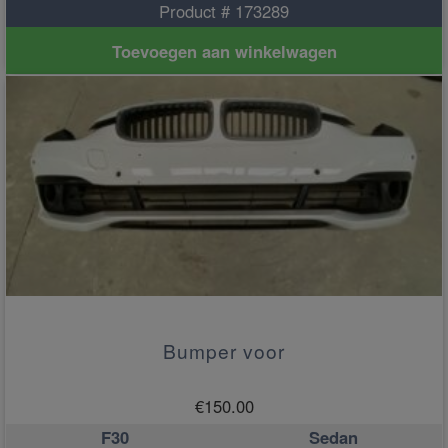
Product # 173289
Toevoegen aan winkelwagen
Bumper voor
€
150.00
F30
Sedan