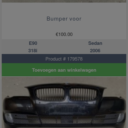
Bumper voor
€
100.00
E90
Sedan
318i
2006
Product # 179578
Toevoegen aan winkelwagen