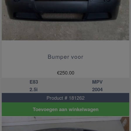
Bumper voor
€
250.00
E83
MPV
2.5i
2004
Product # 181262
Toevoegen aan winkelwagen