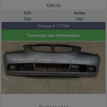
€
250.00
E23
Sedan
735i
1981
Product # 177764
Toevoegen aan winkelwagen
Bumper voor