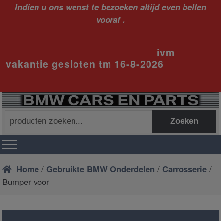
Indien u ons wenst te bezoeken altijd even bellen
vooraf .
ivm
vakantie gesloten tm 16-8-2026
Zoeken
Zoeken
naar:
Home
/
Gebruikte BMW Onderdelen
/
Carrosserie
/
Bumper voor