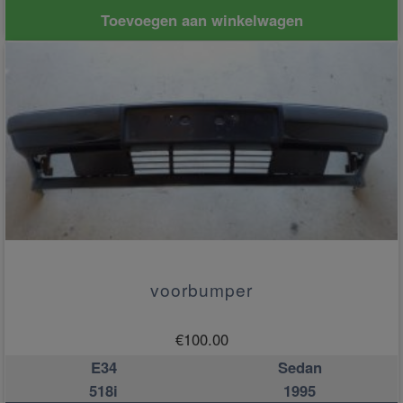
Toevoegen aan winkelwagen
voorbumper
€
100.00
E34
Sedan
518i
1995