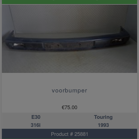
voorbumper
€
75.00
E30
Touring
316i
1993
Product # 25881