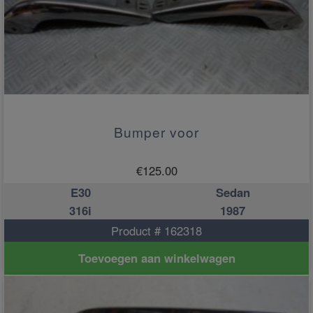
Bumper voor
€
125.00
E30
Sedan
316i
1987
Product # 162318
Toevoegen aan winkelwagen