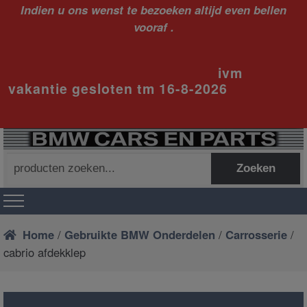
Indien u ons wenst te bezoeken altijd even bellen
vooraf .
ivm
vakantie gesloten tm 16-8-2026
Zoeken
Zoeken
naar:
Home
/
Gebruikte BMW Onderdelen
/
Carrosserie
/
cabrio afdekklep