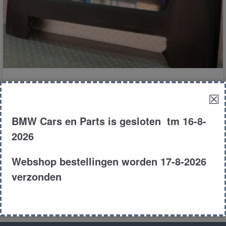
cabrio afdekklep
☒
BMW Cars en Parts is gesloten tm 16-8-
€
175.00
2026
E64
Cabrio
650i
2008
Webshop bestellingen worden 17-8-2026
Product # 168298
verzonden
Toevoegen aan winkelwagen