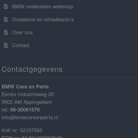
BMW onderdelen webshop
Occasions en schadeauto’s
Over ons
Contact
Contactgegevens
BMW Cars en Parts
Eerste Industrieweg 20
9902 AM Appingedam
tel:
06-30061576
info@bmwcarsenparts.nl
KvK nr: 52157563
BTW nr: NL001423607b49