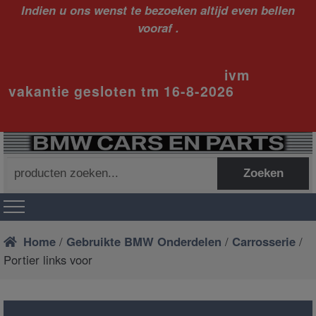
Indien u ons wenst te bezoeken altijd even bellen
vooraf .
ivm
vakantie gesloten tm 16-8-2026
Zoeken
Zoeken
naar:
Home
/
Gebruikte BMW Onderdelen
/
Carrosserie
/
Portier links voor