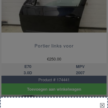
Portier links voor
€
250.00
E70
MPV
3.0D
2007
Product # 174441
Toevoegen aan winkelwagen
☒