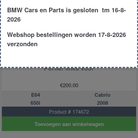
BMW Cars en Parts is gesloten tm 16-8-
2026
Webshop bestellingen worden 17-8-2026
verzonden
Portier links voor
€
200.00
E64
Cabrio
650i
2008
Product # 174672
Toevoegen aan winkelwagen