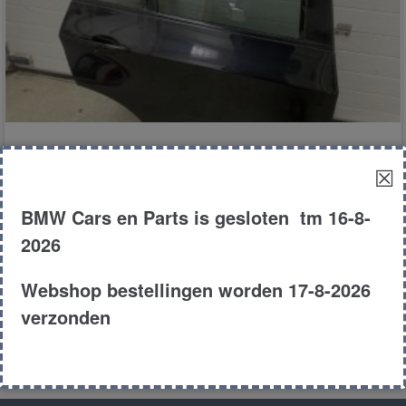
Portier rechts achter
☒
BMW Cars en Parts is gesloten tm 16-8-
€
200.00
2026
E70
MPV
3.0D
2007
Webshop bestellingen worden 17-8-2026
Product # 174440
verzonden
Toevoegen aan winkelwagen