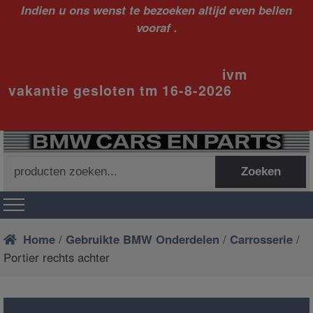
Indien u ons wenst te bezoeken altijd even bellen
vooraf .
ivm
vakantie gesloten tm 16-8-2026
Zoeken
Zoeken
naar:
Home
/
Gebruikte BMW Onderdelen
/
Carrosserie
/
Portier rechts achter