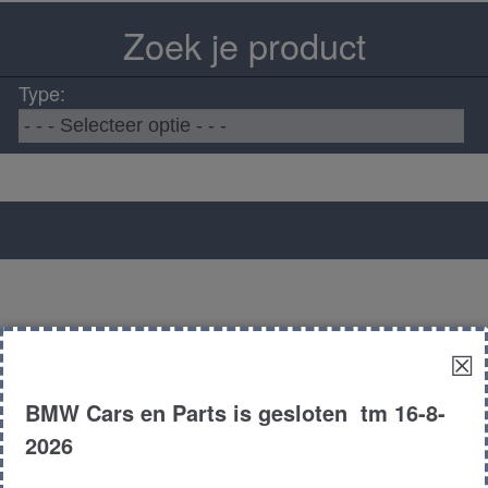
Zoek je product
Type:
☒
BMW Cars en Parts is gesloten tm 16-8-
2026