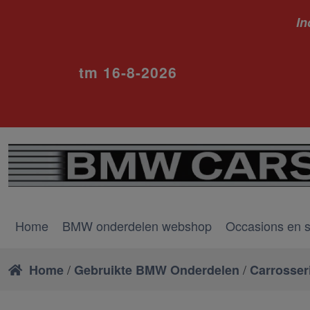
In
ivm va
tm 16-8-2026
Home
BMW onderdelen webshop
Occasions en 
/
/
Home
Gebruikte BMW Onderdelen
Carrosser