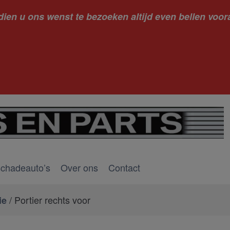
dien u ons wenst te bezoeken altijd even bellen voora
kantie ge
schadeauto’s
Over ons
Contact
/ Portier rechts voor
ie