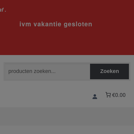
f .
sloten
Zoeken
Zoeken
naar:
€0.00