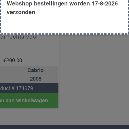
Webshop bestellingen worden 17-8-2026
verzonden
ier rechts voor
€
200.00
Cabrio
2008
duct # 174679
n aan winkelwagen