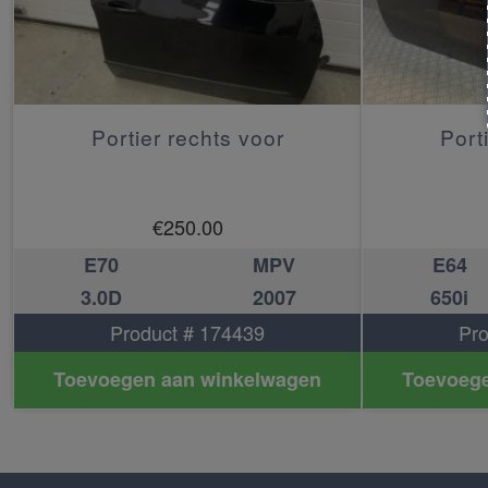
Portier rechts voor
Port
€
250.00
E70
MPV
E64
3.0D
2007
650i
Product # 174439
Pro
Toevoegen aan winkelwagen
Toevoege