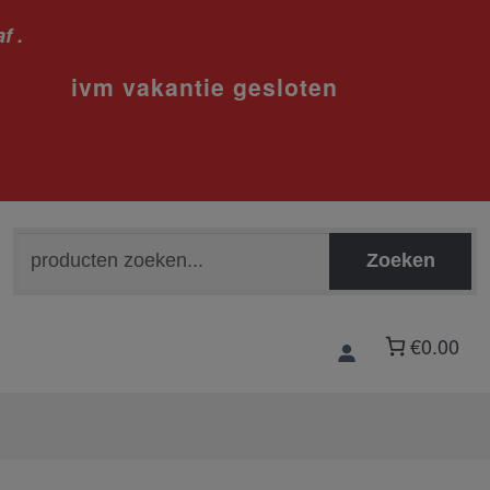
f .
sloten
Zoeken
Zoeken
naar:
€0.00