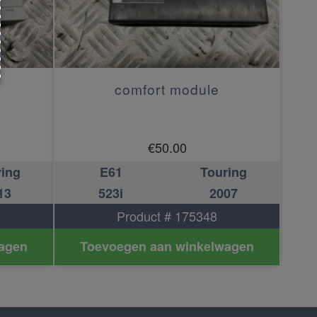
comfort module
€
50.00
ring
E61
Touring
13
523i
2007
Product # 175348
agen
Toevoegen aan winkelwagen