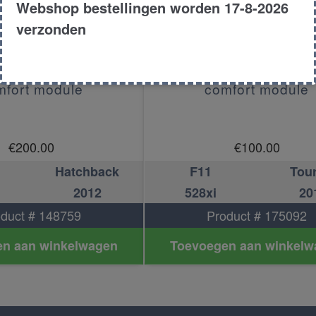
Webshop bestellingen worden 17-8-2026
verzonden
mfort module
comfort module
€
200.00
€
100.00
Hatchback
F11
Tou
2012
528xi
20
duct # 148759
Product # 175092
n aan winkelwagen
Toevoegen aan winkelw