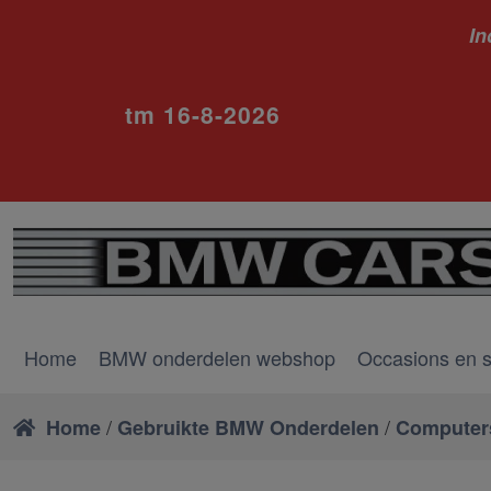
In
ivm va
tm 16-8-2026
Home
BMW onderdelen webshop
Occasions en 
/
/
Home
Gebruikte BMW Onderdelen
Computers