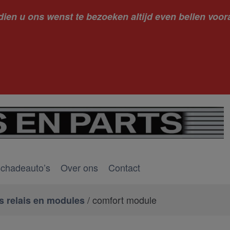
dien u ons wenst te bezoeken altijd even bellen voora
kantie ge
schadeauto’s
Over ons
Contact
/ comfort module
 relais en modules