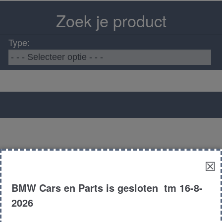
Zoek je product
Type:
☒
BMW Cars en Parts is gesloten tm 16-8-
2026