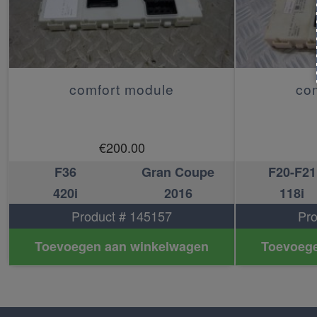
comfort module
co
€
200.00
F36
Gran Coupe
F20-F21
420i
2016
118i
Product # 145157
Pro
Toevoegen aan winkelwagen
Toevoege