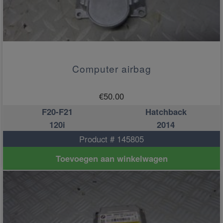
Computer airbag
€
50.00
F20-F21
Hatchback
120i
2014
Product # 145805
Toevoegen aan winkelwagen