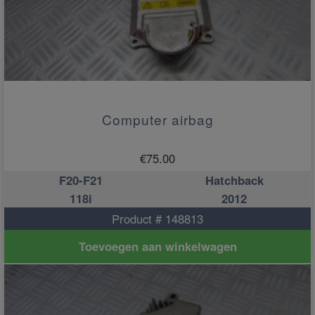
Computer airbag
€
75.00
F20-F21
Hatchback
118i
2012
Product # 148813
Toevoegen aan winkelwagen