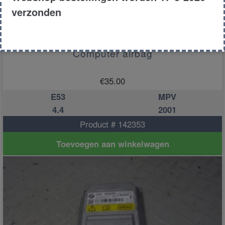
verzonden
Computer airbag
€
35.00
E53
MPV
4.4
2001
Product # 142353
Toevoegen aan winkelwagen