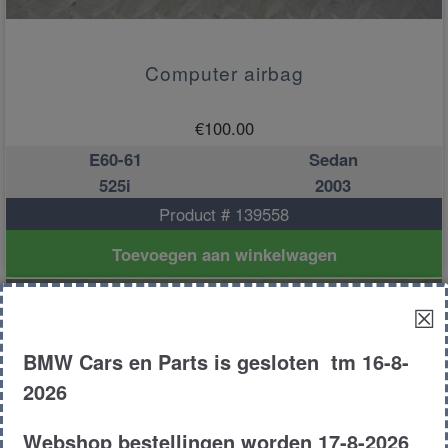
Computer airbag
€
100.00
E60-61
Sedan
525i
2003
Product # 139558
Toevoegen aan winkelwagen
☒
BMW Cars en Parts is gesloten tm 16-8-
2026
Webshop bestellingen worden 17-8-2026