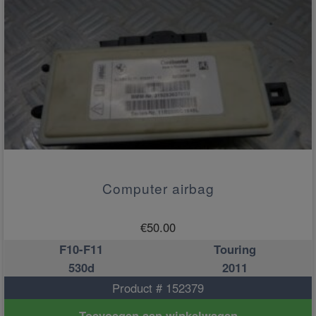
Computer airbag
€
50.00
F10-F11
Touring
530d
2011
Product # 152379
Toevoegen aan winkelwagen