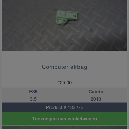
Computer airbag
€
25.00
E89
Cabrio
3.5
2010
Product # 133275
Toevoegen aan winkelwagen