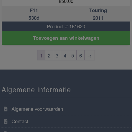
€
50.00
F11
Touring
530d
2011
Product # 161620
Toevoegen aan winkelwagen
1
2
3
4
5
6
→
Algemene informatie
Algemene voorwaarden
Contact