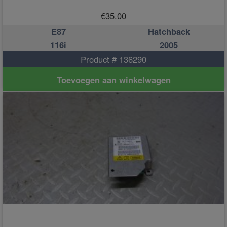
€
35.00
E87
Hatchback
116i
2005
Product # 136290
Toevoegen aan winkelwagen