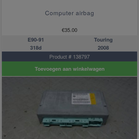
Computer airbag
€
35.00
E90-91
Touring
318d
2008
Product # 138797
Toevoegen aan winkelwagen