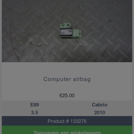
Computer airbag
€
25.00
E89
Cabrio
3.5
2010
Product # 133276
Toevoegen aan winkelwagen