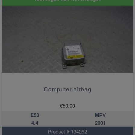
Computer airbag
€
50.00
E53
MPV
4.4
2001
Product # 134292