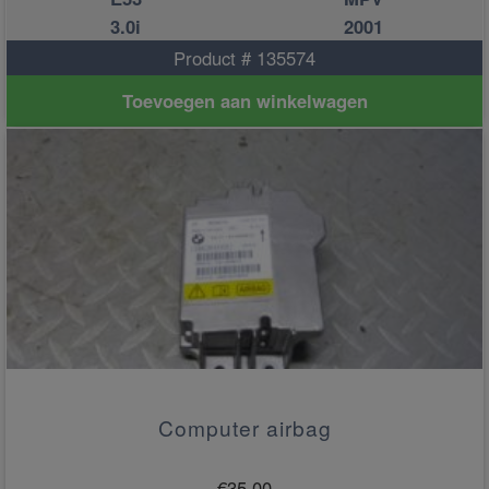
3.0i
2001
Product # 135574
Toevoegen aan winkelwagen
Computer airbag
€
35.00