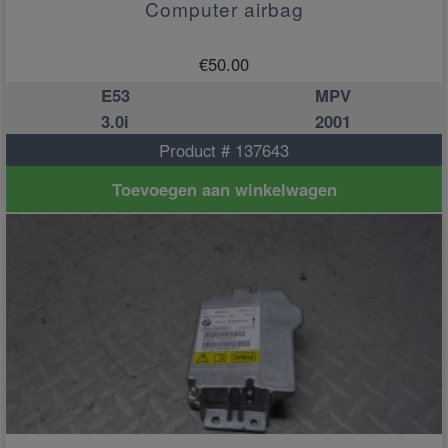
Computer airbag
€
50.00
E53
MPV
3.0i
2001
Product # 137643
Toevoegen aan winkelwagen