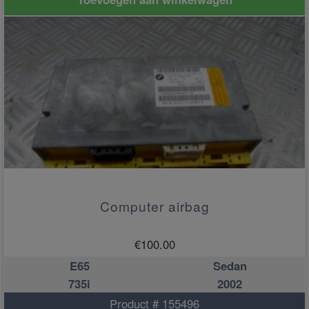
Computer airbag
€
100.00
E65
Sedan
735i
2002
Product # 155496