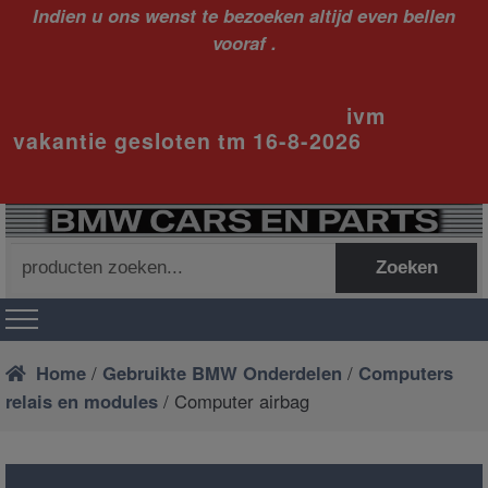
Indien u ons wenst te bezoeken altijd even bellen
vooraf .
ivm
vakantie gesloten tm 16-8-2026
Zoeken
Zoeken
naar:
Home
/
Gebruikte BMW Onderdelen
/
Computers
relais en modules
/ Computer airbag