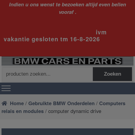
Indien u ons wenst te bezoeken altijd even bellen
vooraf .
ivm
vakantie gesloten tm 16-8-2026
Zoeken
Zoeken
naar:
Home
/
Gebruikte BMW Onderdelen
/
Computers
relais en modules
/ computer dynamic drive