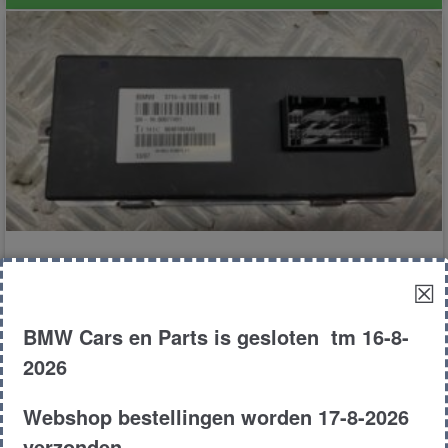
computer dynamic drive
☒
BMW Cars en Parts is gesloten tm 16-8-
€
125.00
2026
E70
MPV
3.0D
2007
Webshop bestellingen worden 17-8-2026
Product # 175448
verzonden