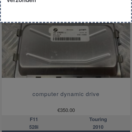
Toevoegen aan winkelwagen
computer dynamic drive
€
350.00
F11
Touring
528i
2010