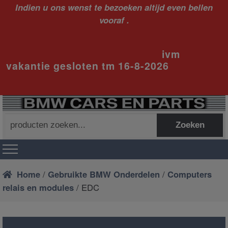
Indien u ons wenst te bezoeken altijd even bellen
vooraf .
ivm
vakantie gesloten tm 16-8-2026
Zoeken
Zoeken
naar:
Home
/
Gebruikte BMW Onderdelen
/
Computers
relais en modules
/ EDC