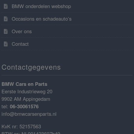
BMW onderdelen webshop
Occasions en schadeauto’s
Over ons
Contact
Contactgegevens
BMW Cars en Parts
Eerste Industrieweg 20
9902 AM Appingedam
tel:
06-30061576
info@bmwcarsenparts.nl
KvK nr: 52157563
BTW nr: NL001423607b49