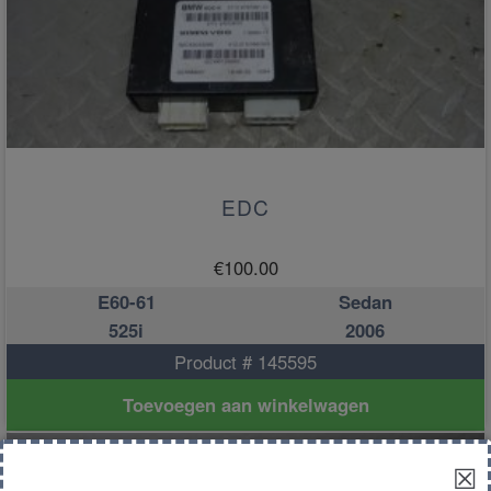
EDC
€
100.00
E60-61
Sedan
525i
2006
Product # 145595
Toevoegen aan winkelwagen
☒