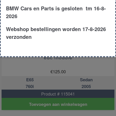
BMW Cars en Parts is gesloten tm 16-8-
2026
Webshop bestellingen worden 17-8-2026
verzonden
edc module
€
125.00
E65
Sedan
760i
2005
Product # 115041
Toevoegen aan winkelwagen