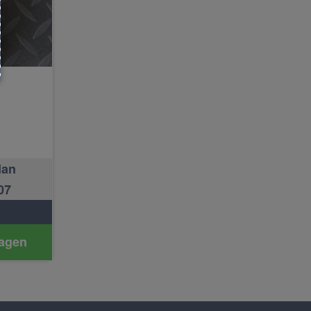
dan
07
agen