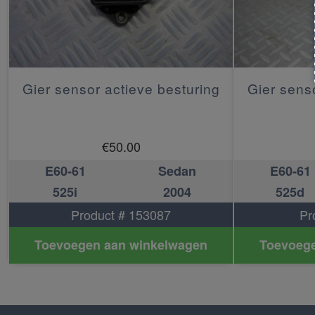
Gier sensor actieve besturing
Gier sens
€
50.00
E60-61
Sedan
E60-61
525i
2004
525d
Product # 153087
Pr
Toevoegen aan winkelwagen
Toevoege