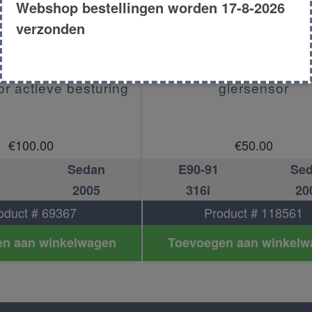
Webshop bestellingen worden 17-8-2026
verzonden
or actieve besturing
giersensor
€
100.00
€
50.00
Sedan
E90-91
Se
2005
316i
20
oduct # 69367
Product # 118561
n aan winkelwagen
Toevoegen aan winkelw