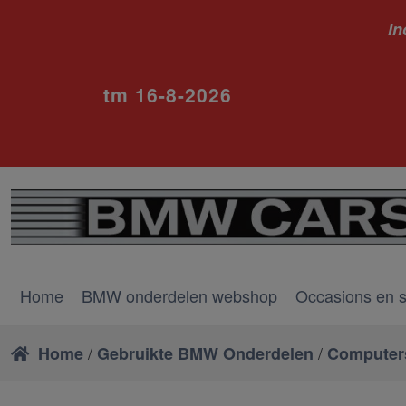
In
ivm va
tm 16-8-2026
Home
BMW onderdelen webshop
Occasions en 
/
/
Home
Gebruikte BMW Onderdelen
Computers