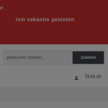
f .
sloten
Zoeken
Zoeken
naar:
€0.00