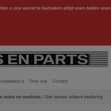
dien u ons wenst te bezoeken altijd even bellen voora
kantie ge
schadeauto’s
Over ons
Contact
/ Gier sensor actieve besturing
 relais en modules