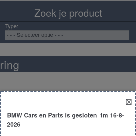
Zoek je product
Type:
ring
☒
BMW Cars en Parts is gesloten tm 16-8-
2026