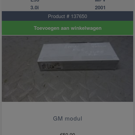
3.0i
2001
Product # 137650
Toevoegen aan winkelwagen
GM modul
€
50.00