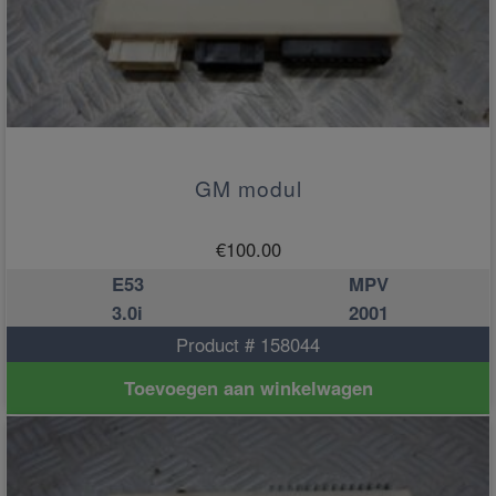
GM modul
€
100.00
E53
MPV
3.0i
2001
Product # 158044
Toevoegen aan winkelwagen