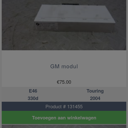
GM modul
€
75.00
E46
Touring
330d
2004
Product # 131455
Toevoegen aan winkelwagen