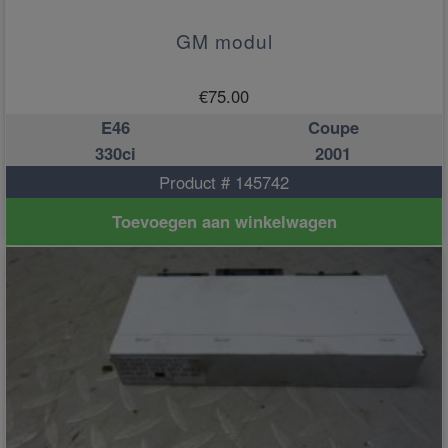
GM modul
€
75.00
E46
Coupe
330ci
2001
Product # 145742
Toevoegen aan winkelwagen