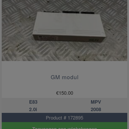
GM modul
€
150.00
E83
MPV
2.0i
2008
Product # 172895
Toevoegen aan winkelwagen