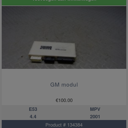
GM modul
€
100.00
E53
MPV
4.4
2001
Product # 134384