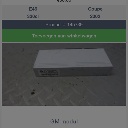
E46
Coupe
330ci
2002
Product # 145739
Toevoegen aan winkelwagen
GM modul