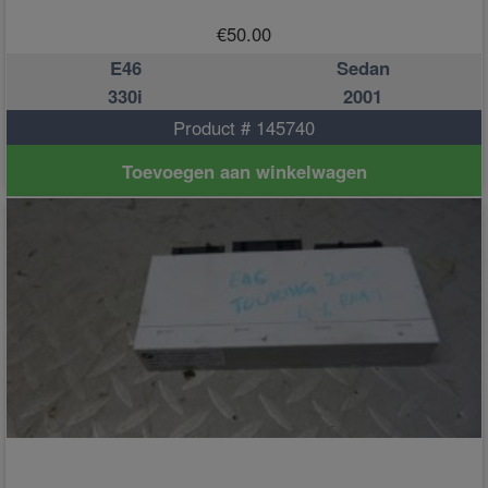
€
50.00
E46
Sedan
330i
2001
Product # 145740
Toevoegen aan winkelwagen