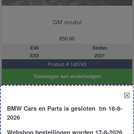
GM modul
€
50.00
E46
Sedan
320i
2001
Product # 145743
Toevoegen aan winkelwagen
☒
BMW Cars en Parts is gesloten tm 16-8-
2026
Webshop bestellingen worden 17-8-2026