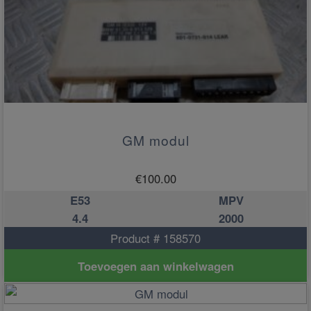
GM modul
€
100.00
E53
MPV
4.4
2000
Product # 158570
Toevoegen aan winkelwagen