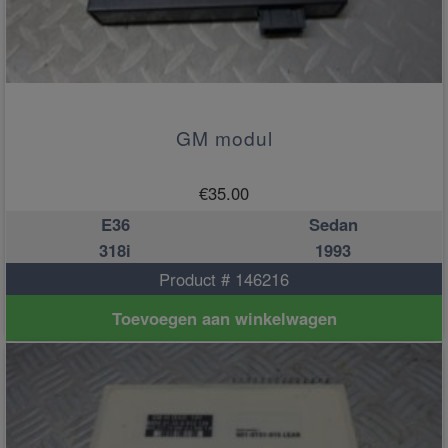
GM modul
€
35.00
E36
Sedan
318i
1993
Product # 146216
Toevoegen aan winkelwagen