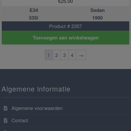
€
25.00
E34
Sedan
535i
1990
Product # 2357
Toevoegen aan winkelwagen
1
2
3
4
→
Algemene informatie
Algemene voorwaarden
Contact