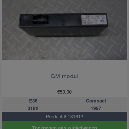
GM modul
€
50.00
E36
Compact
318ti
1997
Product # 131613
Toevoegen aan winkelwagen