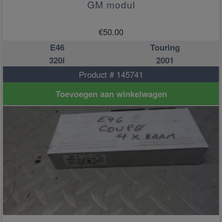
GM modul
€
50.00
E46
Touring
320i
2001
Product # 145741
Toevoegen aan winkelwagen