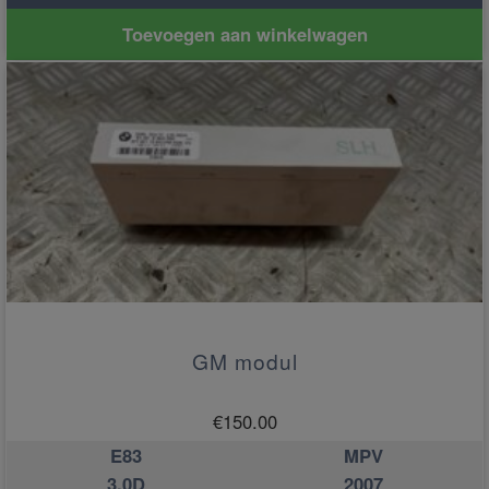
Toevoegen aan winkelwagen
GM modul
€
150.00
E83
MPV
3.0D
2007