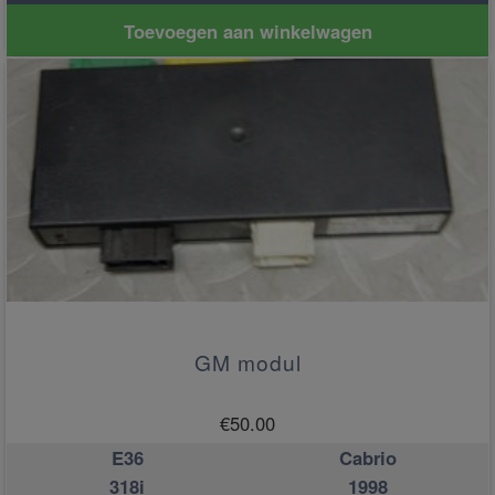
Toevoegen aan winkelwagen
GM modul
€
50.00
E36
Cabrio
318i
1998