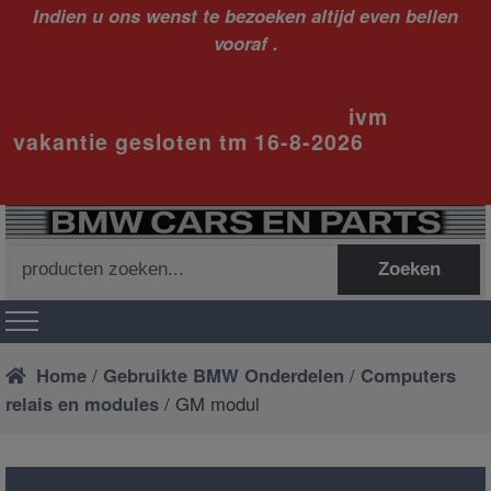
Indien u ons wenst te bezoeken altijd even bellen
vooraf .
ivm
vakantie gesloten tm 16-8-2026
Zoeken
Zoeken
naar:
Home
/
Gebruikte BMW Onderdelen
/
Computers
relais en modules
/ GM modul