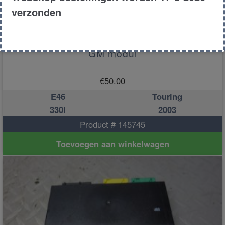
verzonden
GM modul
€
50.00
E46
Touring
330i
2003
Product # 145745
Toevoegen aan winkelwagen