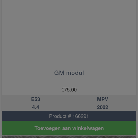
GM modul
€
75.00
E53
MPV
4.4
2002
Product # 166291
Toevoegen aan winkelwagen