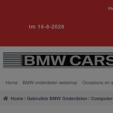
In
ivm va
tm 16-8-2026
Home
BMW onderdelen webshop
Occasions en 
/
/
Home
Gebruikte BMW Onderdelen
Computers