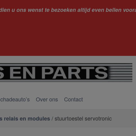
dien u ons wenst te bezoeken altijd even bellen voora
kantie ge
schadeauto’s
Over ons
Contact
/ stuurtoestel servotronic
 relais en modules