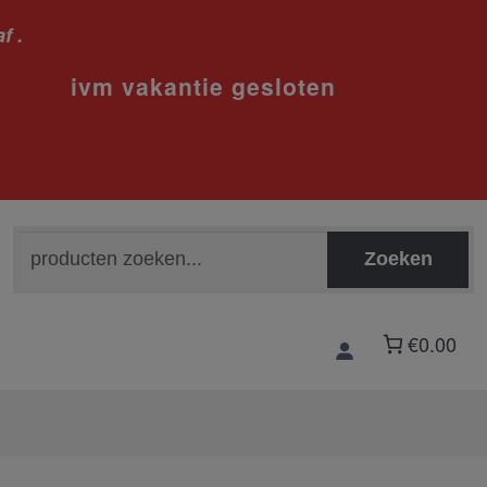
f .
sloten
Zoeken
Zoeken
naar:
€0.00