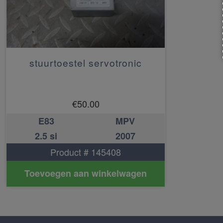
stuurtoestel servotronic
€
50.00
E83
MPV
2.5 si
2007
Product # 145408
Toevoegen aan winkelwagen