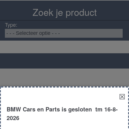
Zoek je product
Type:
☒
BMW Cars en Parts is gesloten tm 16-8-
2026