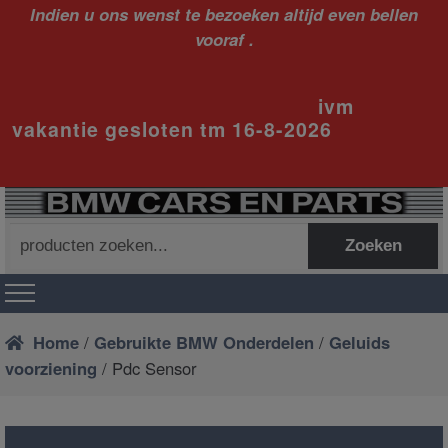
Indien u ons wenst te bezoeken altijd even bellen
vooraf .
ivm
vakantie gesloten tm 16-8-2026
Zoeken
Zoeken
naar:
Home
/
Gebruikte BMW Onderdelen
/
Geluids
voorziening
/ Pdc Sensor