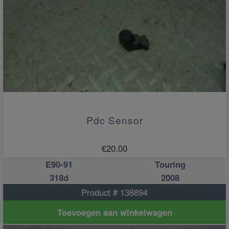
Pdc Sensor
€
20.00
E90-91
Touring
318d
2008
Product # 138894
Toevoegen aan winkelwagen