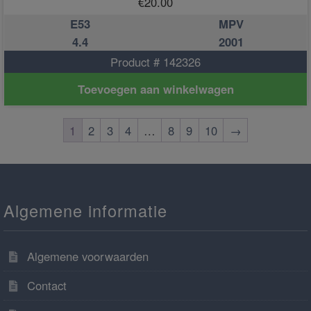
€
20.00
E53
MPV
4.4
2001
Product # 142326
Toevoegen aan winkelwagen
1
2
3
4
…
8
9
10
→
Algemene informatie
Algemene voorwaarden
Contact