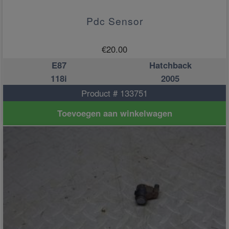
Pdc Sensor
€
20.00
E87
Hatchback
118i
2005
Product # 133751
Toevoegen aan winkelwagen