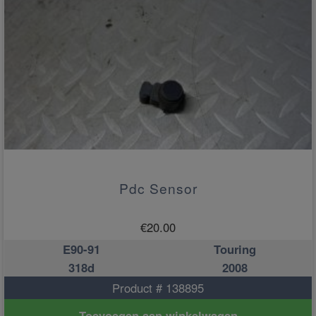
Pdc Sensor
€
20.00
E90-91
Touring
318d
2008
Product # 138895
Toevoegen aan winkelwagen