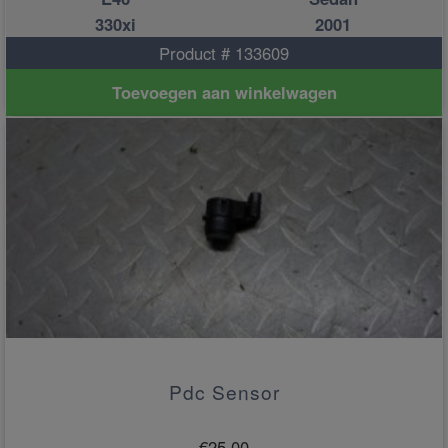
330xi
2001
Product # 133609
Toevoegen aan winkelwagen
Pdc Sensor
€
25.00