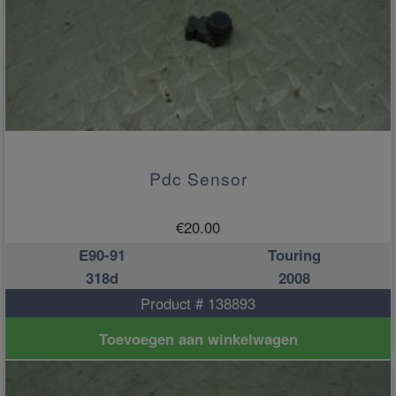
Pdc Sensor
€
20.00
E90-91
Touring
318d
2008
Product # 138893
Toevoegen aan winkelwagen