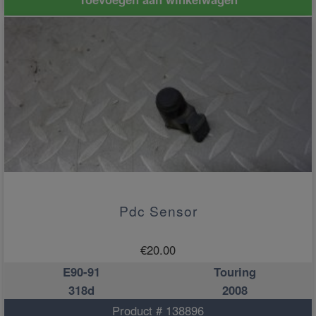
Pdc Sensor
€
20.00
E90-91
Touring
318d
2008
Product # 138896