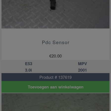
Pdc Sensor
€
20.00
E53
MPV
3.0i
2001
Product # 137619
Toevoegen aan winkelwagen