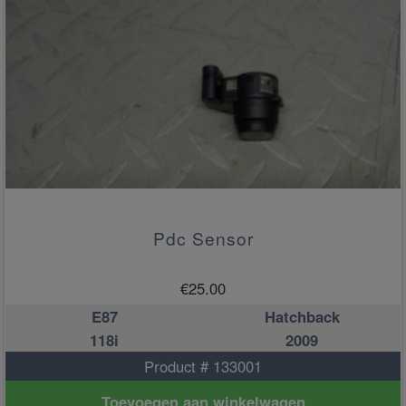
Pdc Sensor
€
25.00
E87
Hatchback
118i
2009
Product # 133001
Toevoegen aan winkelwagen