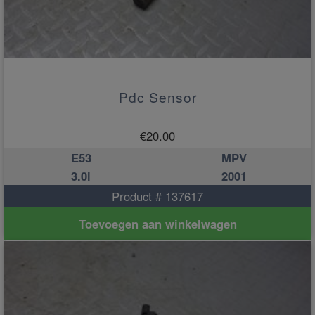
Pdc Sensor
€
20.00
E53
MPV
3.0i
2001
Product # 137617
Toevoegen aan winkelwagen