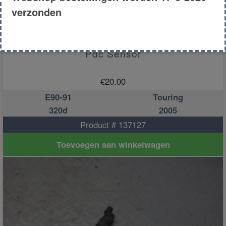
verzonden
Pdc Sensor
€
20.00
E90-91
Touring
320d
2005
Product # 137127
Toevoegen aan winkelwagen