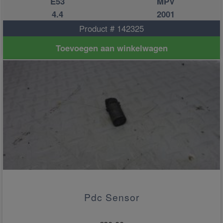
E53
MPV
4.4
2001
Product # 142325
Toevoegen aan winkelwagen
Pdc Sensor