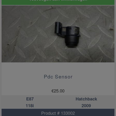
Pdc Sensor
€
25.00
E87
Hatchback
118i
2009
Product # 133002