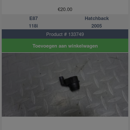
€
20.00
E87
Hatchback
118i
2005
Product # 133749
Toevoegen aan winkelwagen