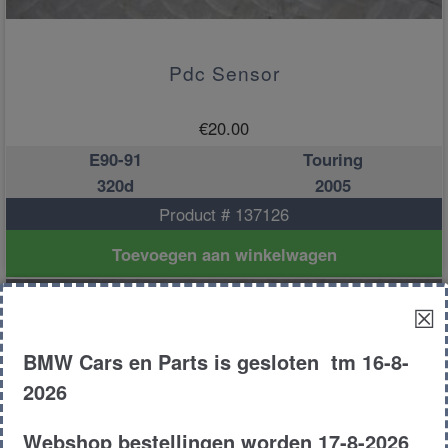
Pdc Sensor
€
20.00
E90-91
Touring
320d
2005
Product # 137126
Toevoegen aan winkelwagen
☒
BMW Cars en Parts is gesloten tm 16-8-
2026
Webshop bestellingen worden 17-8-2026