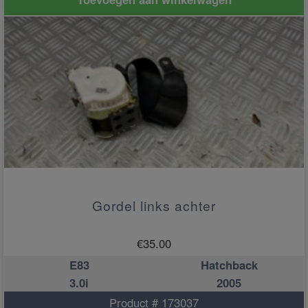
Gordel links achter
€
35.00
E83
Hatchback
3.0i
2005
Product # 173037