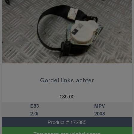
Gordel links achter
€
35.00
E83
MPV
2.0i
2008
Product # 172885
Toevoegen aan winkelwagen