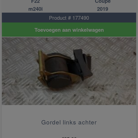
F22
Coupe
m240i
2019
Product # 177490
Toevoegen aan winkelwagen
Gordel links achter