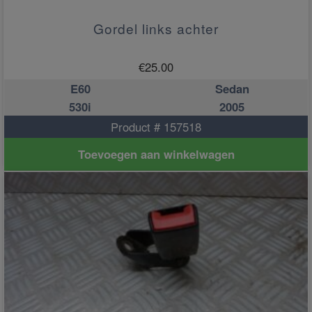
Gordel links achter
€
25.00
E60
Sedan
530i
2005
Product # 157518
Toevoegen aan winkelwagen