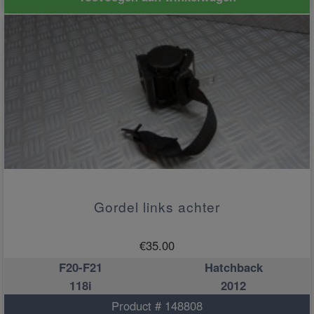
Gordel links achter
€
35.00
F20-F21
Hatchback
118i
2012
Product # 148808