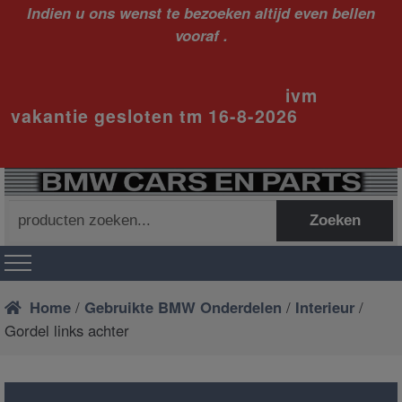
Indien u ons wenst te bezoeken altijd even bellen
vooraf .
ivm
vakantie gesloten tm 16-8-2026
Zoeken
Zoeken
naar:
Home
/
Gebruikte BMW Onderdelen
/
Interieur
/
Gordel links achter