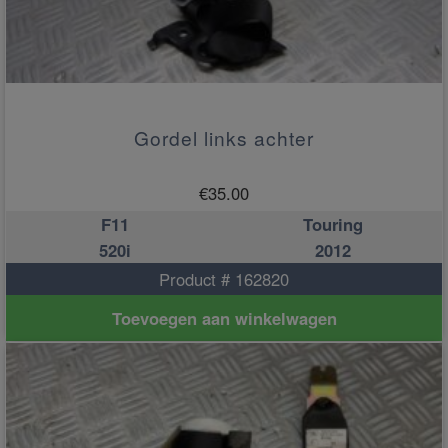
Gordel links achter
€
35.00
F11
Touring
520i
2012
Product # 162820
Toevoegen aan winkelwagen