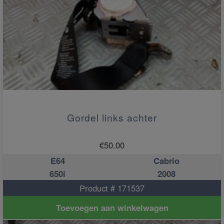
Gordel links achter
€
50.00
E64
Cabrio
650i
2008
Product # 171537
Toevoegen aan winkelwagen