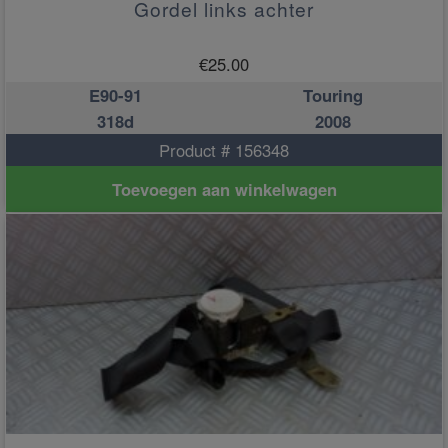
Gordel links achter
€
25.00
E90-91
Touring
318d
2008
Product # 156348
Toevoegen aan winkelwagen