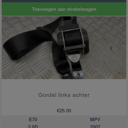
Toevoegen aan winkelwagen
Gordel links achter
€
25.00
E70
MPV
3.0D
2007