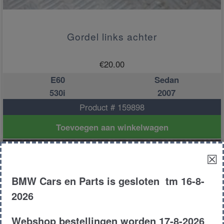
Gordel links achter
€
20.00
E60
Sedan
530i
2007
Product # 159898
Toevoegen aan winkelwagen
☒
BMW Cars en Parts is gesloten tm 16-8-
2026
Webshop bestellingen worden 17-8-2026