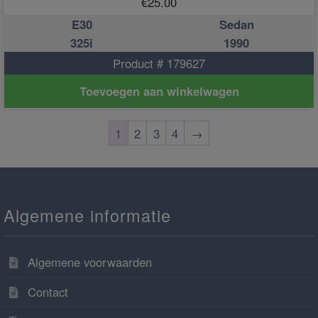
€
25.00
E30
Sedan
325i
1990
Product # 179627
Toevoegen aan winkelwagen
1
2
3
4
→
Algemene informatie
Algemene voorwaarden
Contact