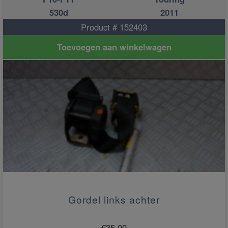
530d
2011
Product # 152403
Toevoegen aan winkelwagen
Gordel links achter
€
35.00