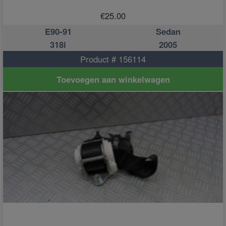
€
25.00
E90-91
Sedan
318i
2005
Product # 156114
Toevoegen aan winkelwagen