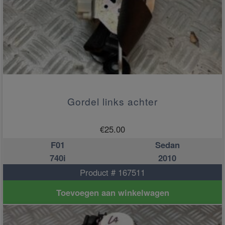
Gordel links achter
€
25.00
F01
Sedan
740i
2010
Product # 167511
Toevoegen aan winkelwagen