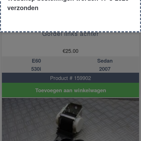
verzonden
Gordel links achter
€
25.00
E60
Sedan
530i
2007
Product # 159902
Toevoegen aan winkelwagen