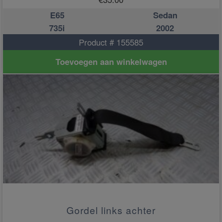
E65
Sedan
735i
2002
Product # 155585
Toevoegen aan winkelwagen
Gordel links achter