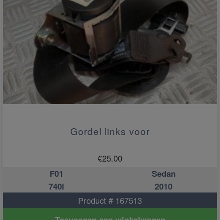
Gordel links voor
€
25.00
F01
Sedan
740i
2010
Product # 167513
Toevoegen aan winkelwagen