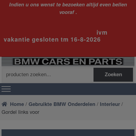
Indien u ons wenst te bezoeken altijd even bellen
vooraf .
ivm
vakantie gesloten tm 16-8-2026
Zoeken
Zoeken
naar:
Home
/
Gebruikte BMW Onderdelen
/
Interieur
/
Gordel links voor