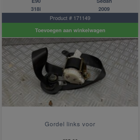
E90
Sedan
318i
2009
Product # 171149
Toevoegen aan winkelwagen
Gordel links voor