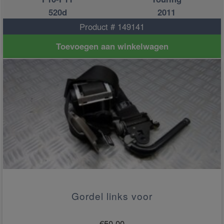
520d
2011
Product # 149141
Toevoegen aan winkelwagen
Gordel links voor
€
50.00