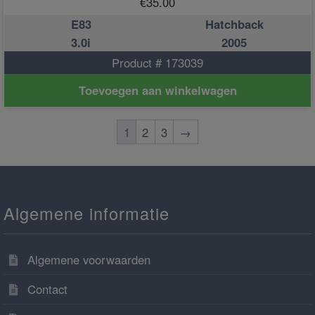
€
35.00
E83
Hatchback
3.0i
2005
Product # 173039
Toevoegen aan winkelwagen
1
2
3
→
Algemene informatie
Algemene voorwaarden
Contact