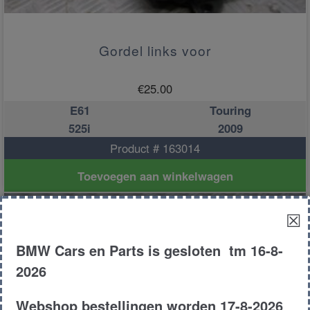
Gordel links voor
€
25.00
E61
Touring
525i
2009
Product # 163014
Toevoegen aan winkelwagen
☒
BMW Cars en Parts is gesloten tm 16-8-
2026
Webshop bestellingen worden 17-8-2026