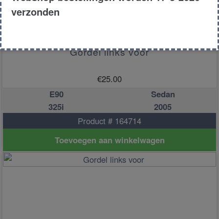
verzonden
Gordel links voor
€
25.00
E90
Sedan
325i
2005
Product # 164714
Toevoegen aan winkelwagen