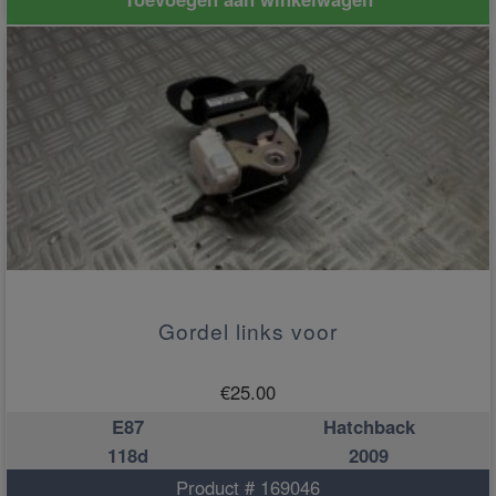
Gordel links voor
€
25.00
E87
Hatchback
118d
2009
Product # 169046