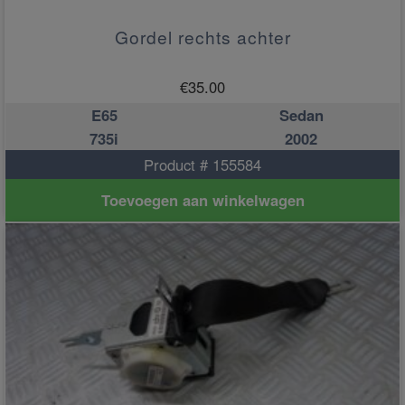
Gordel rechts achter
€
35.00
E65
Sedan
735i
2002
Product # 155584
Toevoegen aan winkelwagen