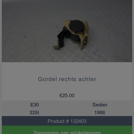
Gordel rechts achter
€
25.00
E30
Sedan
325i
1988
Product # 132403
Toevoegen aan winkelwagen