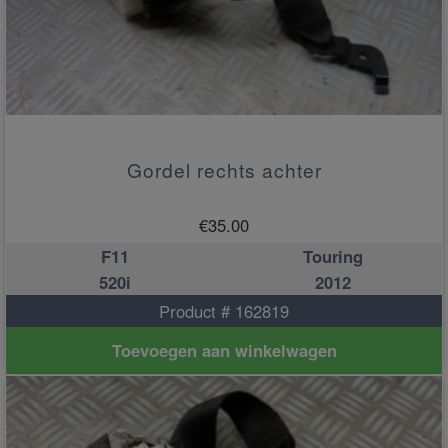
Gordel rechts achter
€
35.00
F11
Touring
520i
2012
Product # 162819
Toevoegen aan winkelwagen