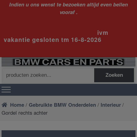
Indien u ons wenst te bezoeken altijd even bellen
vooraf .
ivm
vakantie gesloten tm 16-8-2026
Zoeken
Zoeken
naar:
Home
/
Gebruikte BMW Onderdelen
/
Interieur
/
Gordel rechts achter