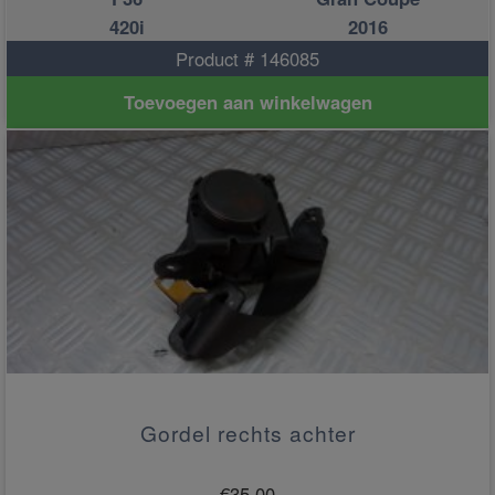
420i
2016
Product # 146085
Toevoegen aan winkelwagen
Gordel rechts achter
€
35.00