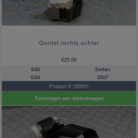
Gordel rechts achter
€
25.00
E60
Sedan
530i
2007
Product # 159901
Toevoegen aan winkelwagen