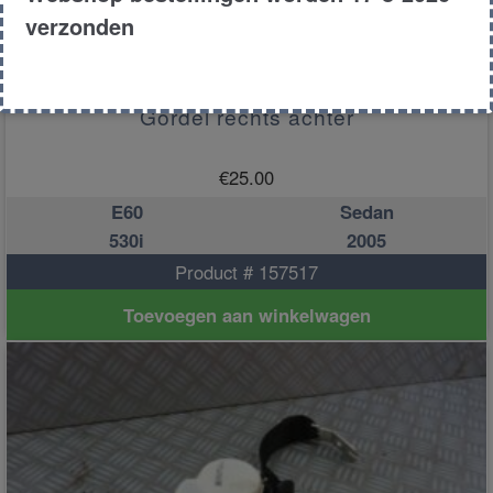
verzonden
Gordel rechts achter
€
25.00
E60
Sedan
530i
2005
Product # 157517
Toevoegen aan winkelwagen