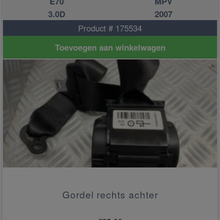
E70
MPV
3.0D
2007
Product # 175534
Toevoegen aan winkelwagen
Gordel rechts achter