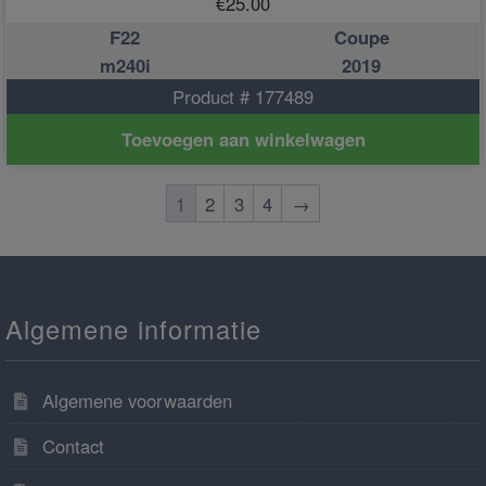
€
25.00
F22
Coupe
m240i
2019
Product # 177489
Toevoegen aan winkelwagen
1
2
3
4
→
Algemene informatie
Algemene voorwaarden
Contact