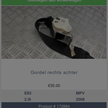
Gordel rechts achter
€
35.00
E83
MPV
2.0i
2008
Product # 172884