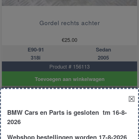
Gordel rechts achter
€
25.00
E90-91
Sedan
318i
2005
Product # 156113
Toevoegen aan winkelwagen
☒
BMW Cars en Parts is gesloten tm 16-8-
2026
Webshop bestellingen worden 17-8-2026