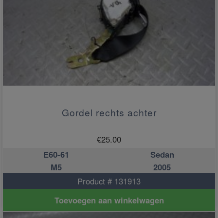
Gordel rechts achter
€
25.00
E60-61
Sedan
M5
2005
Product # 131913
Toevoegen aan winkelwagen