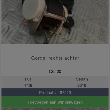
Gordel rechts achter
€
25.00
F01
Sedan
740i
2010
Product # 167510
Toevoegen aan winkelwagen