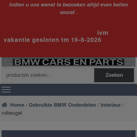
Indien u ons wenst te bezoeken altijd even bellen
vooraf .
ivm
vakantie gesloten tm 16-8-2026
Zoeken
Zoeken
naar:
Home
/
Gebruikte BMW Onderdelen
/
Interieur
/
rolbeugel