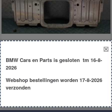
rolbeugel
☒
BMW Cars en Parts is gesloten tm 16-8-
€
175.00
2026
E64
Cabrio
650i
2008
Webshop bestellingen worden 17-8-2026
Product # 168363
verzonden
Toevoegen aan winkelwagen