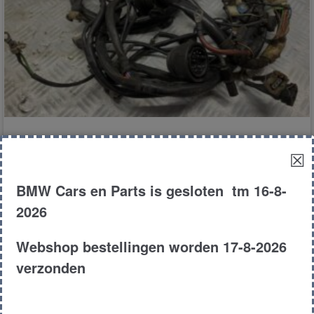
Kabelboom motor
☒
BMW Cars en Parts is gesloten tm 16-8-
€
125.00
2026
E30
Sedan
325e
1986
Webshop bestellingen worden 17-8-2026
Product # 176127
verzonden
Toevoegen aan winkelwagen