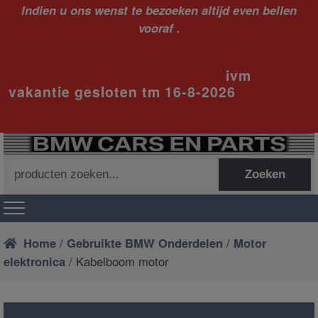
Indien u ons wenst te bezoeken altijd even bellen
vooraf .
ivm
vakantie gesloten tm 16-8-2026
Zoeken
Zoeken
naar:
Home
/
Gebruikte BMW Onderdelen
/
Motor
elektronica
/ Kabelboom motor