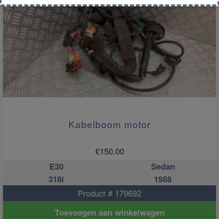
Kabelboom motor
€
150.00
E30
Sedan
318i
1988
Product # 179692
Toevoegen aan winkelwagen