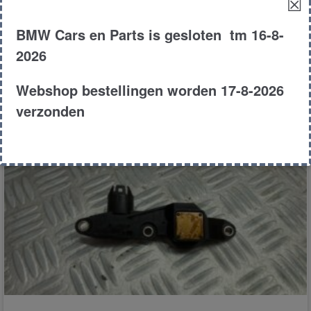
☒
BMW Cars en Parts is gesloten tm 16-8-
€
50.00
2026
E60
Sedan
523i
2005
Webshop bestellingen worden 17-8-2026
Product # 169597
verzonden
Toevoegen aan winkelwagen