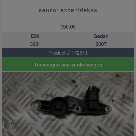
sensor excentriekas
€
50.00
E90
Sedan
320i
2007
Product # 172511
Toevoegen aan winkelwagen