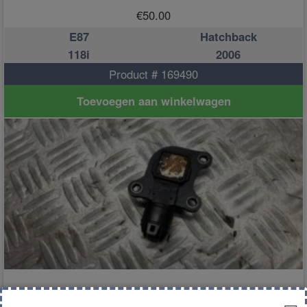
€
50.00
E87
Hatchback
118i
2006
Product # 169490
Toevoegen aan winkelwagen
sensor excentriekas