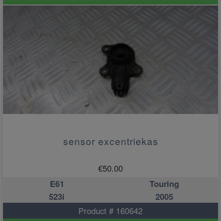
sensor excentriekas
€
50.00
E61
Touring
523i
2005
Product # 160642