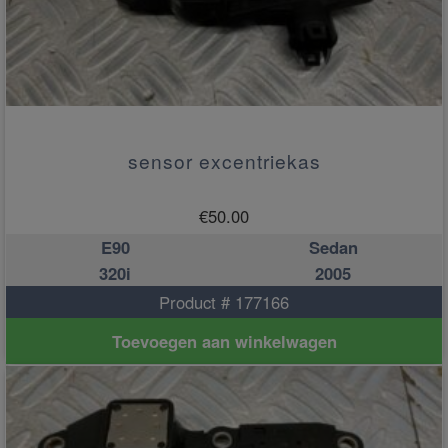
sensor excentriekas
€
50.00
E90
Sedan
320i
2005
Product # 177166
Toevoegen aan winkelwagen