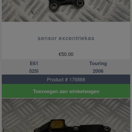
sensor excentriekas
€
50.00
E61
Touring
525i
2006
Product # 176888
Toevoegen aan winkelwagen