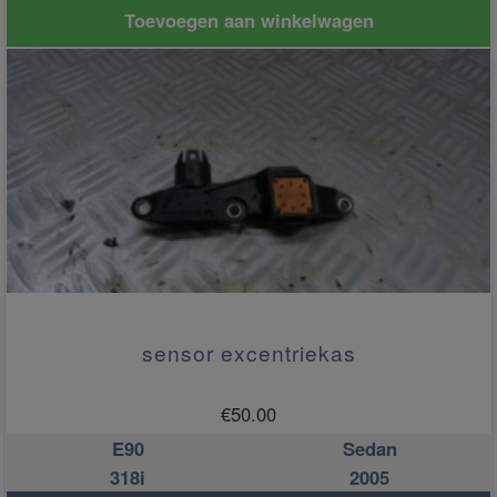
Toevoegen aan winkelwagen
sensor excentriekas
€
50.00
E90
Sedan
318i
2005