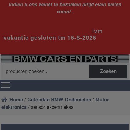
Indien u ons wenst te bezoeken altijd even bellen
vooraf .
ivm
vakantie gesloten tm 16-8-2026
Zoeken
Zoeken
naar:
Home
/
Gebruikte BMW Onderdelen
/
Motor
elektronica
/ sensor excentriekas