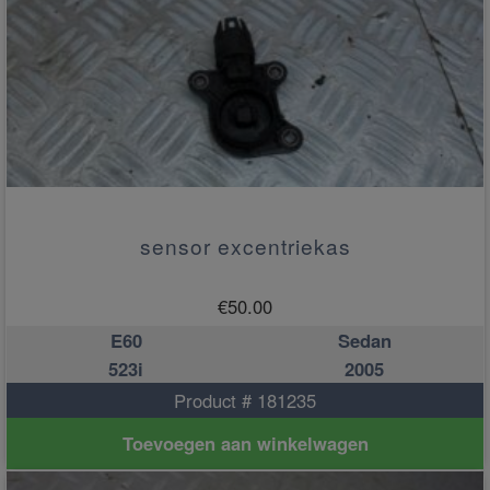
sensor excentriekas
€
50.00
E60
Sedan
523i
2005
Product # 181235
Toevoegen aan winkelwagen