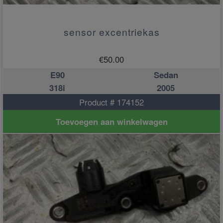
sensor excentriekas
€
50.00
E90
Sedan
318i
2005
Product # 174152
Toevoegen aan winkelwagen