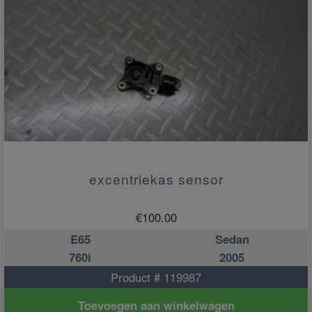
excentriekas sensor
€
100.00
E65
Sedan
760i
2005
Product # 119987
Toevoegen aan winkelwagen