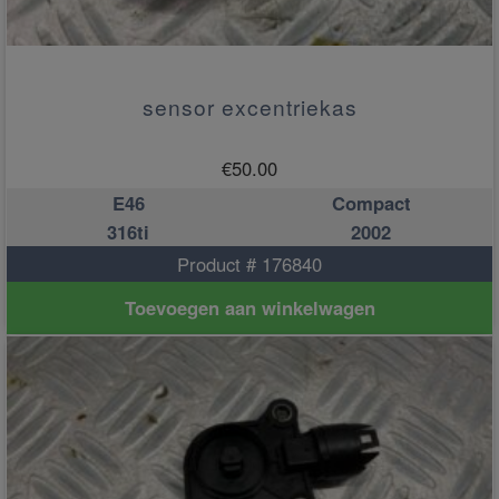
sensor excentriekas
€
50.00
E46
Compact
316ti
2002
Product # 176840
Toevoegen aan winkelwagen