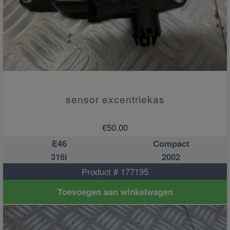
sensor excentriekas
€
50.00
E46
Compact
316i
2002
Product # 177195
Toevoegen aan winkelwagen