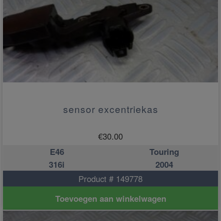
sensor excentriekas
€
30.00
E46
Touring
316i
2004
Product # 149778
Toevoegen aan winkelwagen