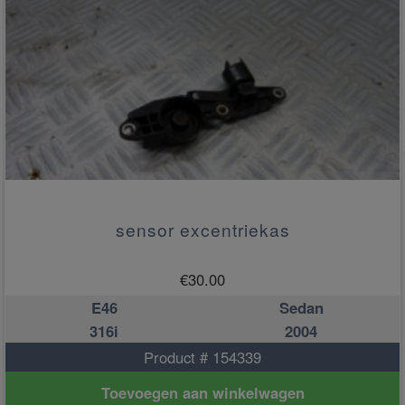
sensor excentriekas
€
30.00
E46
Sedan
316i
2004
Product # 154339
Toevoegen aan winkelwagen