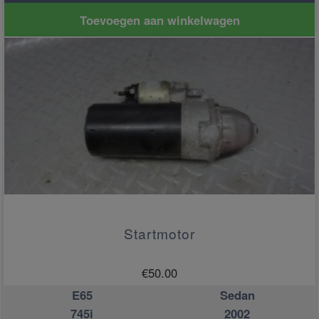
Toevoegen aan winkelwagen
Startmotor
€
50.00
E65
Sedan
745i
2002