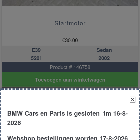
Startmotor
€
30.00
E39
Sedan
520i
2002
Product # 146758
Toevoegen aan winkelwagen
☒
BMW Cars en Parts is gesloten tm 16-8-
2026
Webshop bestellingen worden 17-8-2026