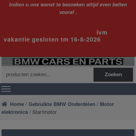
Indien u ons wenst te bezoeken altijd even bellen
vooraf .
ivm
vakantie gesloten tm 16-8-2026
Zoeken
Zoeken
naar:
Home
/
Gebruikte BMW Onderdelen
/
Motor
elektronica
/ Startmotor