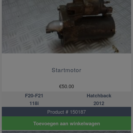
Startmotor
€
50.00
F20-F21
Hatchback
118i
2012
Product # 150187
Toevoegen aan winkelwagen