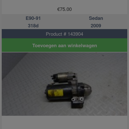
€
75.00
E90-91
Sedan
318d
2009
Product # 143904
Toevoegen aan winkelwagen