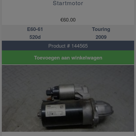
Startmotor
€
60.00
E60-61
Touring
520d
2009
Product # 144565
Toevoegen aan winkelwagen