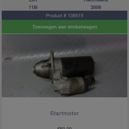
118i
2008
Product # 138515
Toevoegen aan winkelwagen
Startmotor
€
50.00