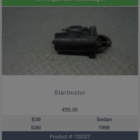
Startmotor
€
50.00
E39
Sedan
528i
1998
Product # 132027