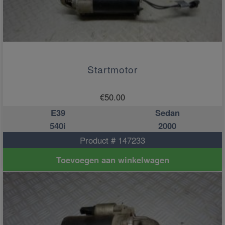
Startmotor
€
50.00
E39
Sedan
540i
2000
Product # 147233
Toevoegen aan winkelwagen