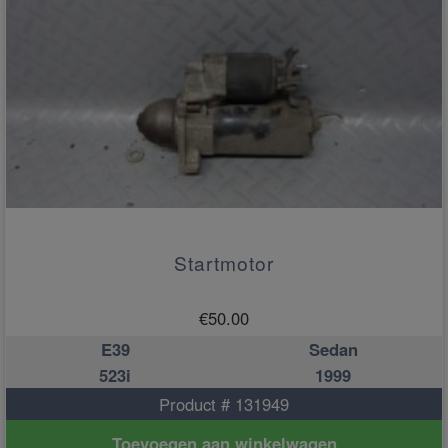
Startmotor
€
50.00
E39
Sedan
523i
1999
Product # 131949
Toevoegen aan winkelwagen