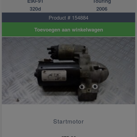
E90-91
Touring
320d
2006
Product # 154884
Toevoegen aan winkelwagen
Startmotor