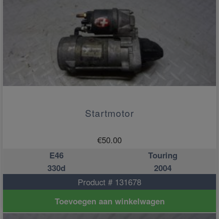
Startmotor
€
50.00
E46
Touring
330d
2004
Product # 131678
Toevoegen aan winkelwagen