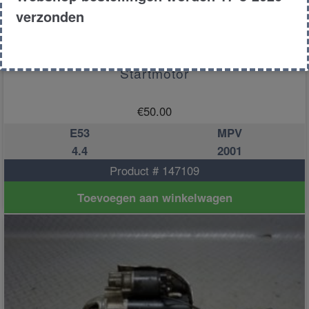
verzonden
Startmotor
€
50.00
E53
MPV
4.4
2001
Product # 147109
Toevoegen aan winkelwagen