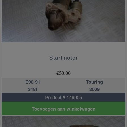
Startmotor
€
50.00
E90-91
Touring
318i
2009
Product # 149905
Toevoegen aan winkelwagen