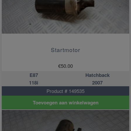
Startmotor
€
50.00
E87
Hatchback
118i
2007
Product # 149535
Toevoegen aan winkelwagen