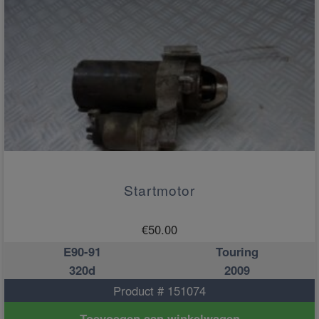
Startmotor
€
50.00
E90-91
Touring
320d
2009
Product # 151074
Toevoegen aan winkelwagen