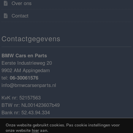
Over ons
Contact
Contactgegevens
BMW Cars en Parts
Eerste Industrieweg 20
9902 AM Appingedam
tel:
06-30061576
info@bmwcarsenparts.nl
KvK nr: 52157563
BTW nr: NL001423607b49
Bank nr: 52.43.94.334
IBAN: NL68ABNA0524394334
Onze website gebruikt cookies. Pas cookie instellingen voor
BIC: ABNANL2A
onze website
hier
aan.