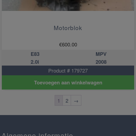
Motorblok
€
600.00
E83
MPV
2.0i
2008
Product # 179727
Toevoegen aan winkelwagen
1
2
→
Algemene informatie