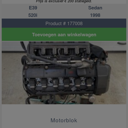
Prijs is exclusief € 200 statiegeld.
E39
Sedan
520i
1998
Product # 177008
Toevoegen aan winkelwagen
Motorblok