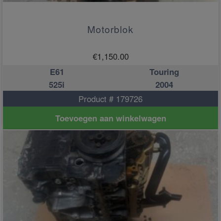
Motorblok
€
1,150.00
E61
Touring
525i
2004
Product # 179726
Toevoegen aan winkelwagen