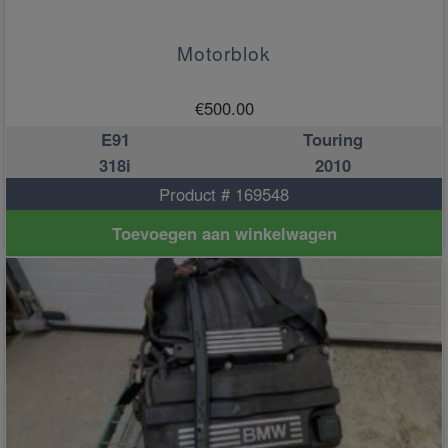
Motorblok
€
500.00
E91
Touring
318i
2010
Product # 169548
Toevoegen aan winkelwagen