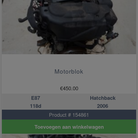
Motorblok
€
450.00
E87
Hatchback
118d
2006
Product # 154861
Toevoegen aan winkelwagen