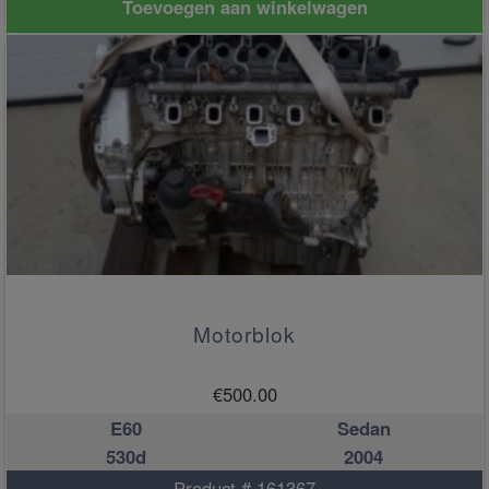
Toevoegen aan winkelwagen
Motorblok
€
500.00
E60
Sedan
530d
2004
Product # 161367