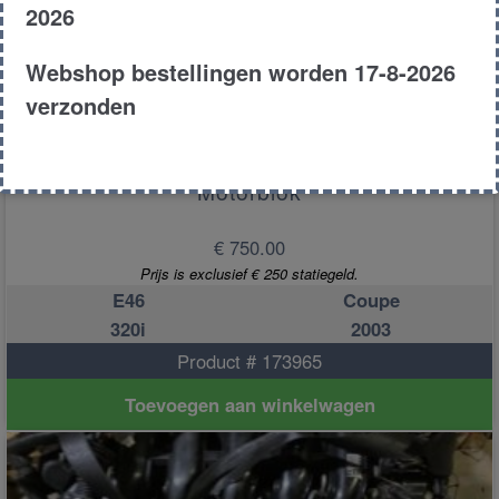
2026
Webshop bestellingen worden 17-8-2026
verzonden
Motorblok
€ 750.00
Prijs is exclusief € 250 statiegeld.
E46
Coupe
320i
2003
Product # 173965
Toevoegen aan winkelwagen