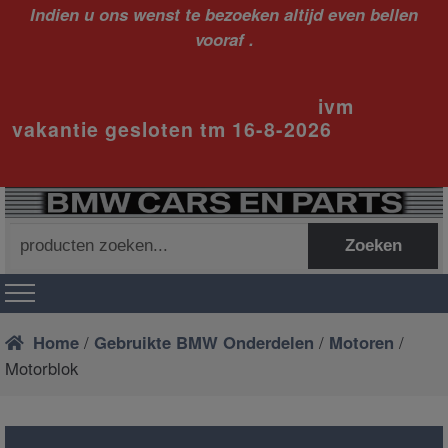
Indien u ons wenst te bezoeken altijd even bellen
vooraf .
ivm
vakantie gesloten tm 16-8-2026
Zoeken
Zoeken
naar:
Home
/
Gebruikte BMW Onderdelen
/
Motoren
/
Motorblok