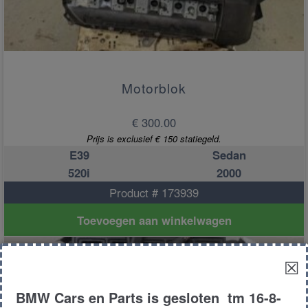
Motorblok
€ 300.00
Prijs is exclusief € 150 statiegeld.
E39
Sedan
520i
2000
Product # 173939
Toevoegen aan winkelwagen
☒
BMW Cars en Parts is gesloten tm 16-8-