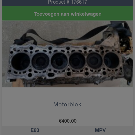
Product # 176617
Toevoegen aan winkelwagen
Motorblok
€
400.00
E83
MPV