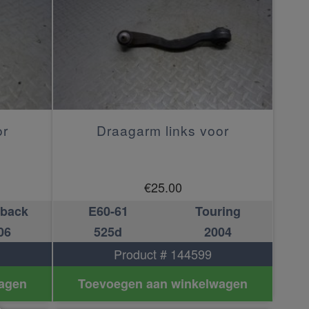
or
Draagarm links voor
€
25.00
hback
E60-61
Touring
06
525d
2004
Product # 144599
agen
Toevoegen aan winkelwagen