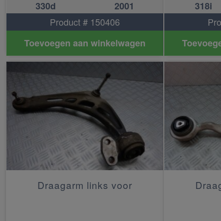
330d
2001
318i
Product # 150406
Pro
Toevoegen aan winkelwagen
Toevoege
Draagarm links voor
Draag