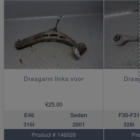
Draagarm links voor
Draag
€
25.00
E46
Sedan
F30-F31
316i
2001
328i
Product # 146028
Pro