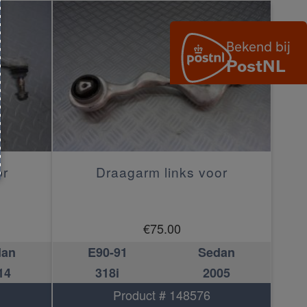
or
Draagarm links voor
€
75.00
dan
E90-91
Sedan
14
318i
2005
Product # 148576