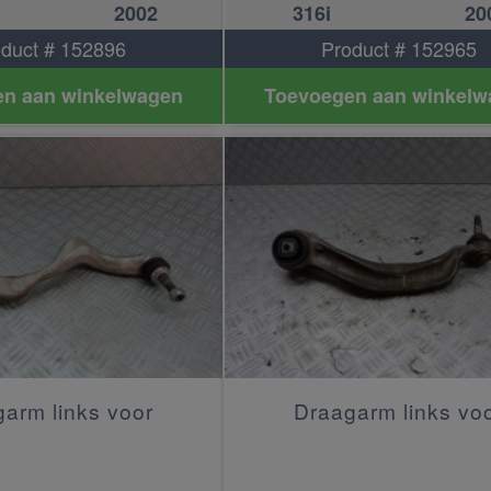
2002
316i
20
duct # 152896
Product # 152965
n aan winkelwagen
Toevoegen aan winkelw
arm links voor
Draagarm links vo