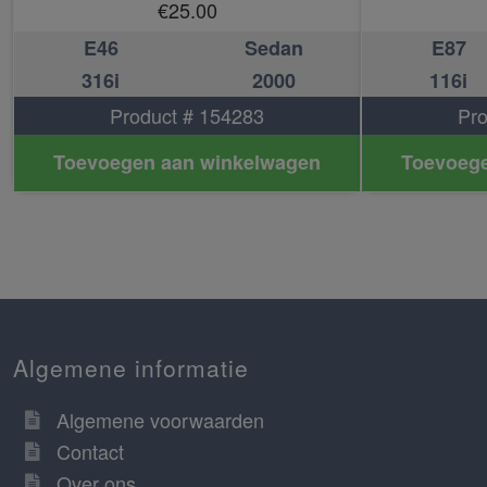
€
25.00
E46
Sedan
E87
316i
2000
116i
Product # 154283
Pro
Toevoegen aan winkelwagen
Toevoege
Algemene informatie
Algemene voorwaarden
Contact
Over ons