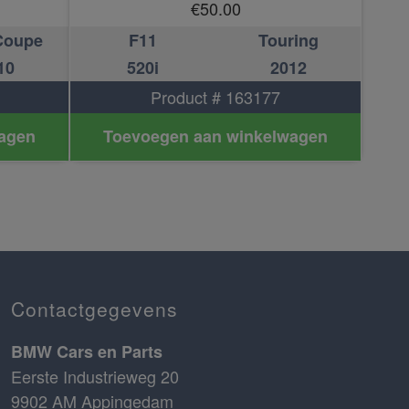
€
50.00
Coupe
F11
Touring
10
520i
2012
Product # 163177
agen
Toevoegen aan winkelwagen
Contactgegevens
BMW Cars en Parts
Eerste Industrieweg 20
9902 AM Appingedam