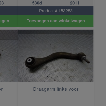
03
530d
2011
Product # 153283
agen
Toevoegen aan winkelwagen
or
Draagarm links voor