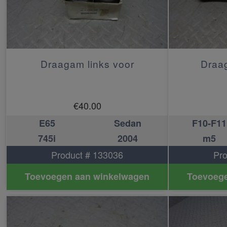
Draagam links voor
Draag
€
40.00
E65
Sedan
F10-F11
745i
2004
m5
Product # 133036
Pro
Toevoegen aan winkelwagen
Toevoege