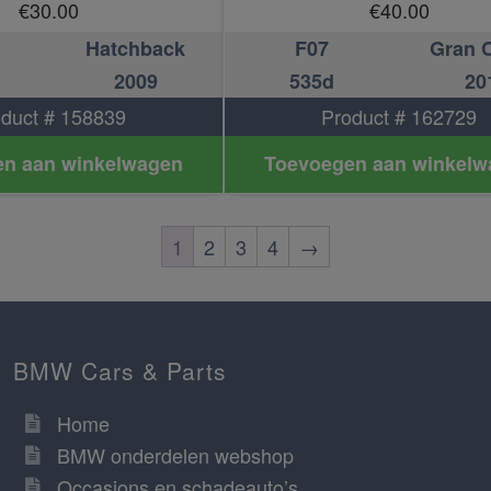
€
30.00
€
40.00
Hatchback
F07
Gran 
2009
535d
20
duct # 158839
Product # 162729
n aan winkelwagen
Toevoegen aan winkelw
1
2
3
4
→
BMW Cars & Parts
Home
BMW onderdelen webshop
Occasions en schadeauto’s