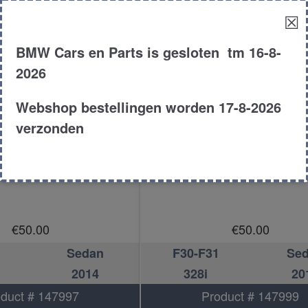
☒
BMW Cars en Parts is gesloten tm 16-8-
2026
Webshop bestellingen worden 17-8-2026
verzonden
arm links voor
Draagarm links vo
€
50.00
€
50.00
Sedan
F30-F31
Se
2014
328i
20
duct # 147997
Product # 147999