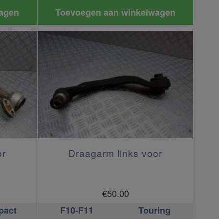
agen
Toevoegen aan winkelwagen
or
Draagarm links voor
€
50.00
pact
F10-F11
Touring