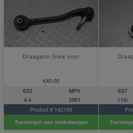
Draagarm links voor
Draag
€
40.00
E53
MPV
E87
4.4
2001
116i
Product # 142160
Pro
Toevoegen aan winkelwagen
Toevoege