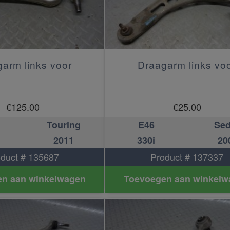
arm links voor
Draagarm links vo
€
125.00
€
25.00
Touring
E46
Se
2011
330i
20
duct # 135687
Product # 137337
n aan winkelwagen
Toevoegen aan winkelw