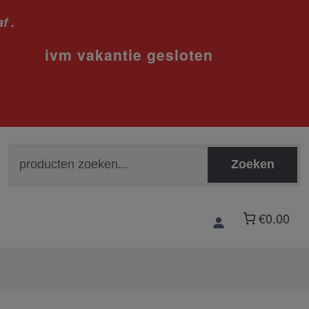
f .
sloten
Zoeken
Zoeken
naar:
€0.00