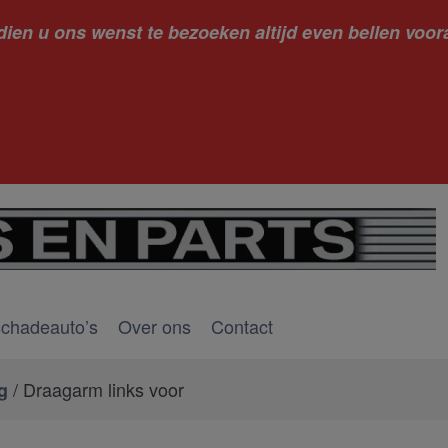
dien u ons wenst te bezoeken altijd even bellen voora
kantie ge
schadeauto’s
Over ons
Contact
/ Draagarm links voor
g