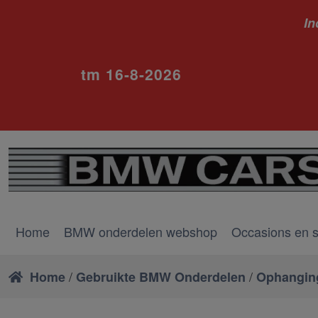
In
ivm va
tm 16-8-2026
Home
BMW onderdelen webshop
Occasions en 
/
/
Home
Gebruikte BMW Onderdelen
Ophangin