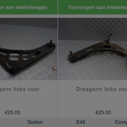
n aan winkelwagen
Toevoegen aan winkelw
arm links voor
Draagarm links vo
€
25.00
€
25.00
Sedan
E46
Com