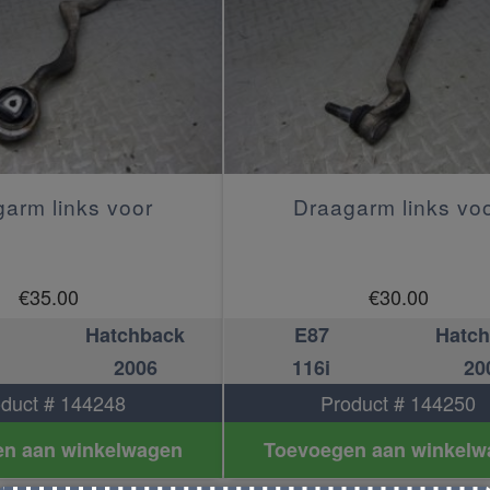
arm links voor
Draagarm links vo
€
35.00
€
30.00
Hatchback
E87
Hatc
2006
116i
20
duct # 144248
Product # 144250
n aan winkelwagen
Toevoegen aan winkelw