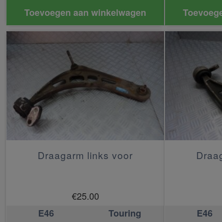
Toevoegen aan winkelwagen
Toevoege
Draagarm links voor
Draag
€
25.00
E46
Touring
E46