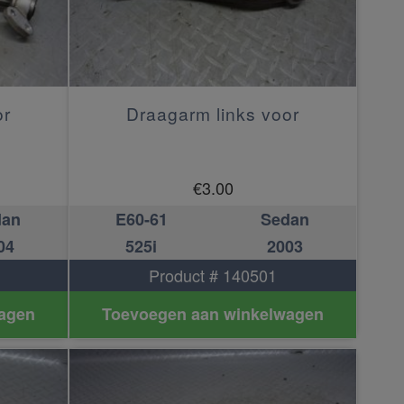
or
Draagarm links voor
€
3.00
dan
E60-61
Sedan
04
525i
2003
Product # 140501
agen
Toevoegen aan winkelwagen