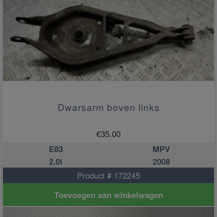
Dwarsarm boven links
€
35.00
E83
MPV
2.0i
2008
Product # 172245
Toevoegen aan winkelwagen