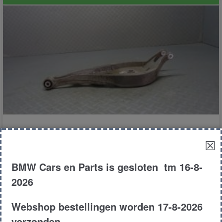
dwarsarm boven links
☒
BMW Cars en Parts is gesloten tm 16-8-
€
40.00
2026
E85
Cabrio
3.0si
2007
Webshop bestellingen worden 17-8-2026
Product # 26485
verzonden