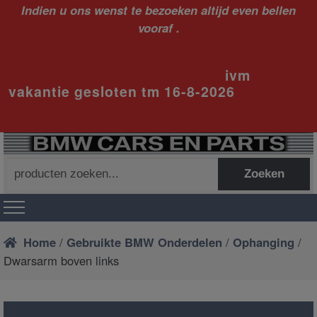
Indien u ons wenst te bezoeken altijd even bellen
vooraf .
ivm
vakantie gesloten tm 16-8-2026
Zoeken
Zoeken
naar:
Home
/
Gebruikte BMW Onderdelen
/
Ophanging
/
Dwarsarm boven links