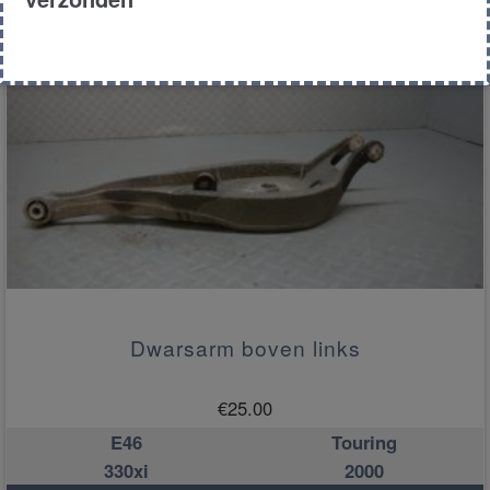
Toevoegen aan winkelwagen
Dwarsarm boven links
€
25.00
E46
Touring
330xi
2000