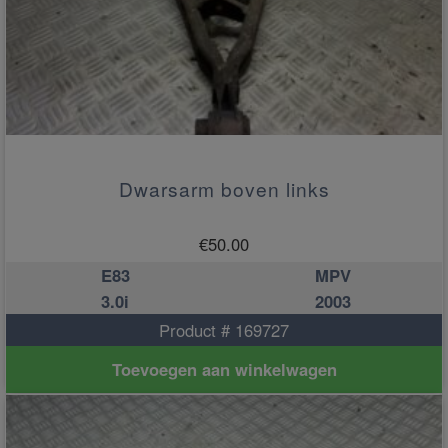
Dwarsarm boven links
€
50.00
E83
MPV
3.0i
2003
Product # 169727
Toevoegen aan winkelwagen