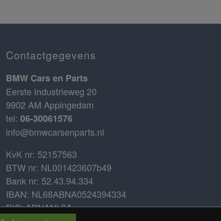
Contactgegevens
BMW Cars en Parts
Eerste Industrieweg 20
9902 AM Appingedam
tel:
06-30061576
info@bmwcarsenparts.nl
KvK nr: 52157563
BTW nr: NL001423607b49
Bank nr: 52.43.94.334
IBAN: NL68ABNA0524394334
BIC: ABNANL2A