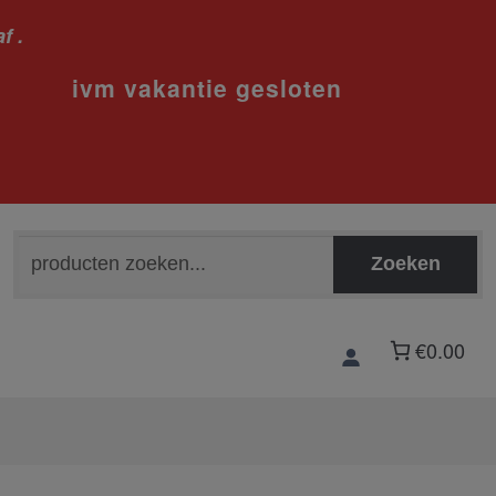
f .
sloten
Zoeken
Zoeken
naar:
€0.00