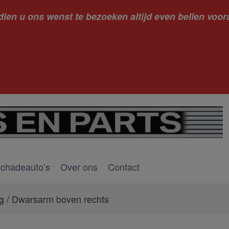
dien u ons wenst te bezoeken altijd even bellen voora
kantie ge
schadeauto’s
Over ons
Contact
/ Dwarsarm boven rechts
g