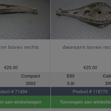
rm boven rechts
dwarsarm boven rec
€
25.00
€
25.00
Compact
E85
Cab
2002
3.0i
20
oduct # 71494
Product # 118772
n aan winkelwagen
Toevoegen aan winkelw