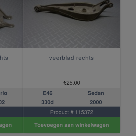
hts
veerblad rechts
€
25.00
rio
E46
Sedan
02
330d
2000
Product # 115372
agen
Toevoegen aan winkelwagen