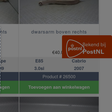
hts
dwarsarm boven rechts
€
40.00
upe
E85
Cabrio
99
3.0si
2007
Product # 26500
agen
Toevoegen aan winkelwagen