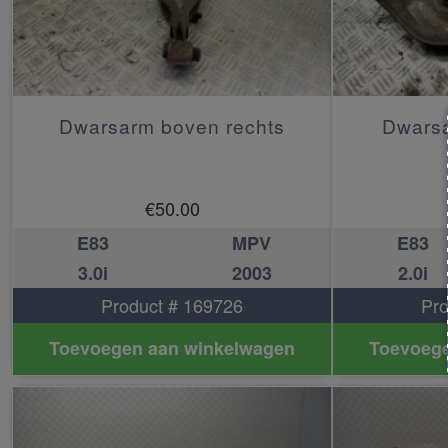
Dwarsarm boven rechts
Dwarsa
€
50.00
E83
MPV
E83
3.0i
2003
2.0i
Product # 169726
Pro
Toevoegen aan winkelwagen
Toevoege