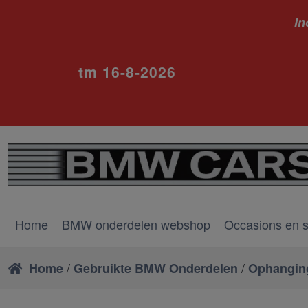
In
ivm va
tm 16-8-2026
Home
BMW onderdelen webshop
Occasions en 
/
/
Home
Gebruikte BMW Onderdelen
Ophangin