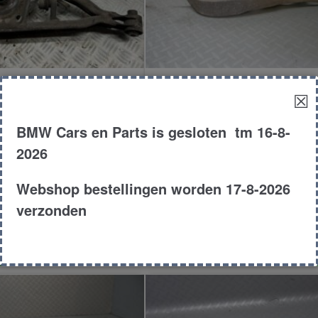
rm bovenrechts
Dwarsarm boven rec
☒
BMW Cars en Parts is gesloten tm 16-8-
€
35.00
€
25.00
2026
MPV
E46
Co
Webshop bestellingen worden 17-8-2026
2008
318ci
19
verzonden
duct # 172244
Product # 76906
n aan winkelwagen
Toevoegen aan winkelw