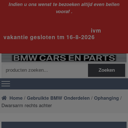
Indien u ons wenst te bezoeken altijd even bellen
vooraf .
ivm
vakantie gesloten tm 16-8-2026
Zoeken
Zoeken
naar:
Home
/
Gebruikte BMW Onderdelen
/
Ophanging
/
Dwarsarm rechts achter