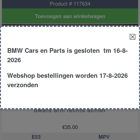
Product # 117634
Toevoegen aan winkelwagen
☒
BMW Cars en Parts is gesloten tm 16-8-
2026
Webshop bestellingen worden 17-8-2026
verzonden
dwars arm rechts achter
€
35.00
E53
MPV