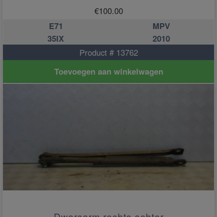
€
100.00
E71
MPV
35IX
2010
Product # 13762
Toevoegen aan winkelwagen
Dwarsarm rechts achter