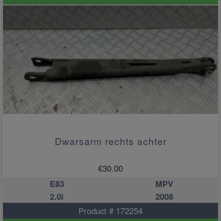
Dwarsarm rechts achter
€
30.00
E83
MPV
2.0i
2008
Product # 172254