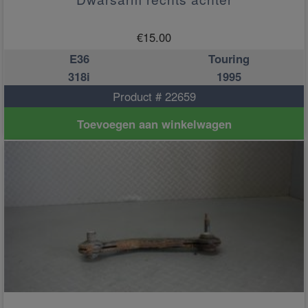
€
15.00
E36
Touring
318i
1995
Product # 22659
Toevoegen aan winkelwagen