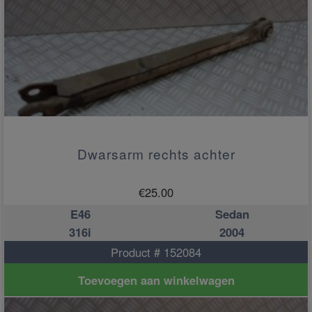
Dwarsarm rechts achter
€
25.00
E46
Sedan
316i
2004
Product # 152084
Toevoegen aan winkelwagen