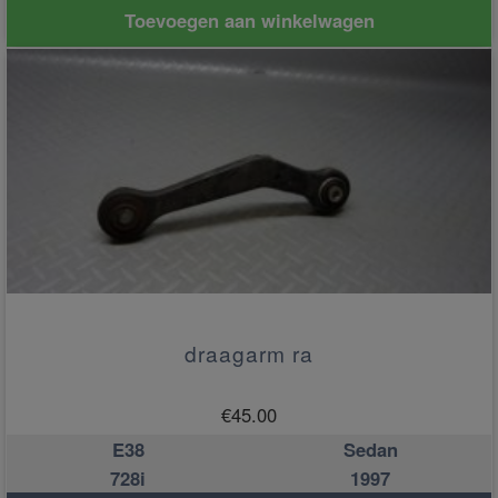
Toevoegen aan winkelwagen
draagarm ra
€
45.00
E38
Sedan
728i
1997