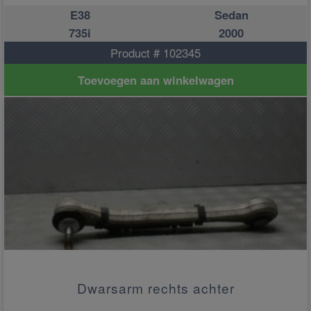
E38
Sedan
735i
2000
Product # 102345
Toevoegen aan winkelwagen
Dwarsarm rechts achter