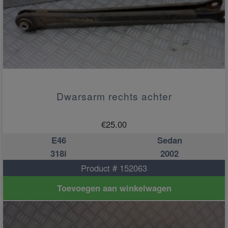
Dwarsarm rechts achter
€
25.00
E46
Sedan
318i
2002
Product # 152063
Toevoegen aan winkelwagen