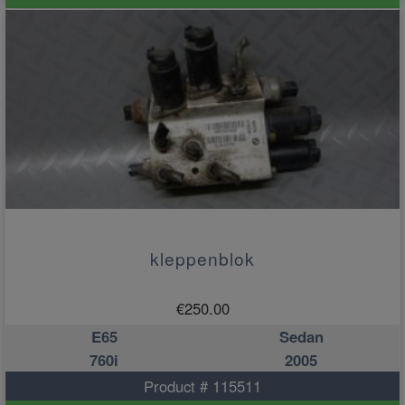
kleppenblok
€
250.00
E65
Sedan
760i
2005
Product # 115511