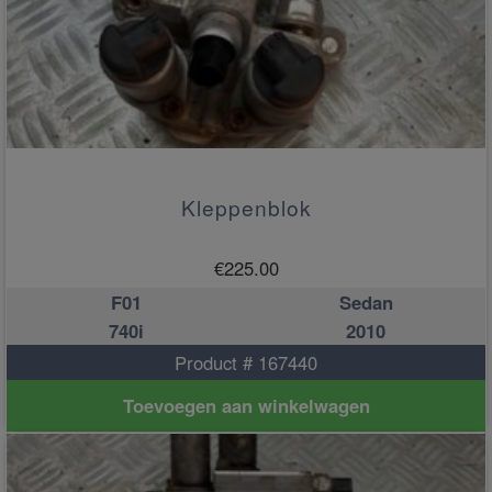
Kleppenblok
€
225.00
F01
Sedan
740i
2010
Product # 167440
Toevoegen aan winkelwagen