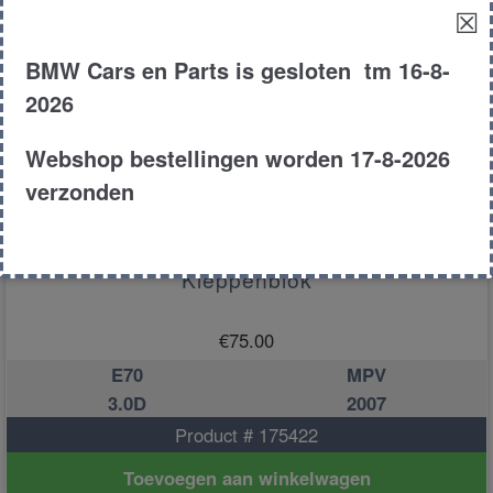
☒
BMW Cars en Parts is gesloten tm 16-8-
2026
Webshop bestellingen worden 17-8-2026
verzonden
Kleppenblok
€
75.00
E70
MPV
3.0D
2007
Product # 175422
Toevoegen aan winkelwagen