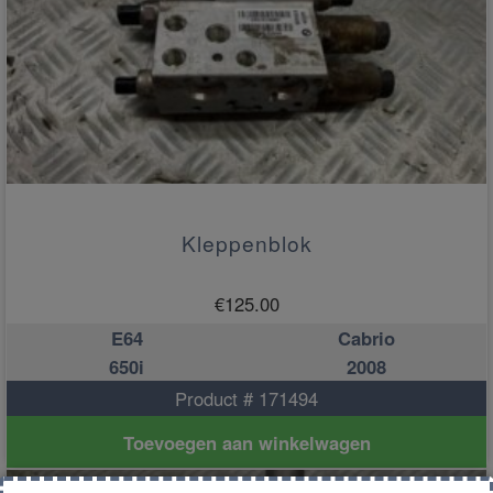
Kleppenblok
€
125.00
E64
Cabrio
650i
2008
Product # 171494
Toevoegen aan winkelwagen