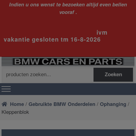
Indien u ons wenst te bezoeken altijd even bellen
vooraf .
ivm
vakantie gesloten tm 16-8-2026
Zoeken
Zoeken
naar:
Home
/
Gebruikte BMW Onderdelen
/
Ophanging
/
Kleppenblok