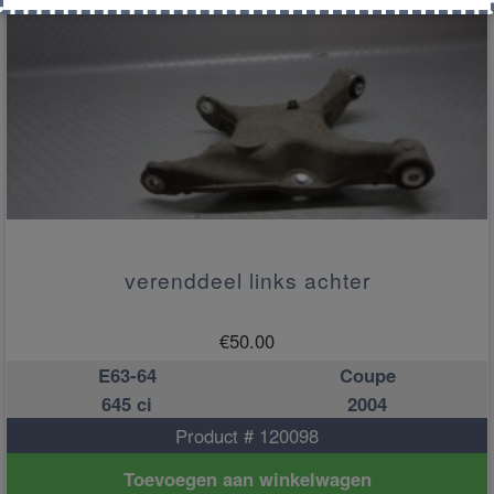
verenddeel links achter
€
50.00
E63-64
Coupe
645 ci
2004
Product # 120098
Toevoegen aan winkelwagen