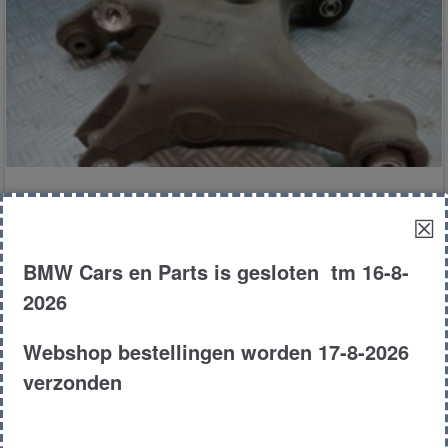
Verend deel links achter
☒
BMW Cars en Parts is gesloten tm 16-8-
€
50.00
2026
F11
Touring
530d
2011
Webshop bestellingen worden 17-8-2026
Product # 163312
verzonden
Toevoegen aan winkelwagen