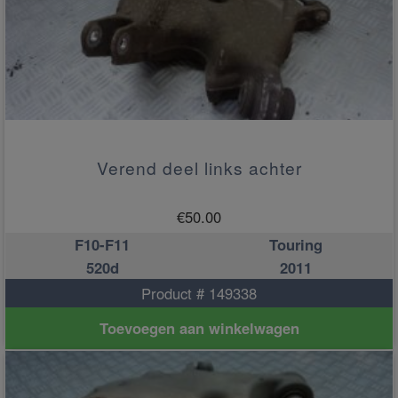
Verend deel links achter
€
50.00
F10-F11
Touring
520d
2011
Product # 149338
Toevoegen aan winkelwagen