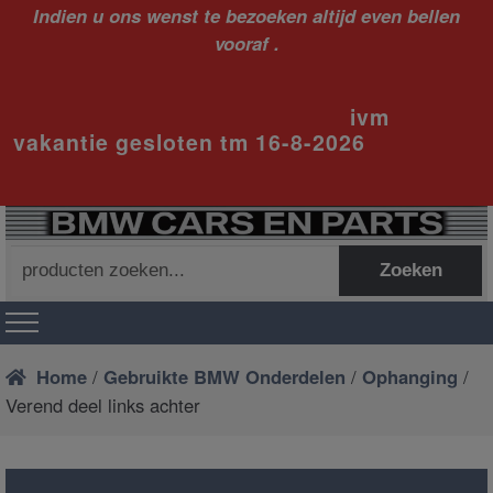
Indien u ons wenst te bezoeken altijd even bellen
vooraf .
ivm
vakantie gesloten tm 16-8-2026
Zoeken
Zoeken
naar:
Home
/
Gebruikte BMW Onderdelen
/
Ophanging
/
Verend deel links achter