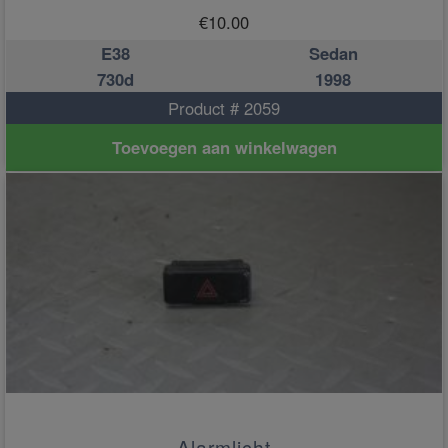
€
10.00
E38
Sedan
730d
1998
Product # 2059
Toevoegen aan winkelwagen
Alarmlicht