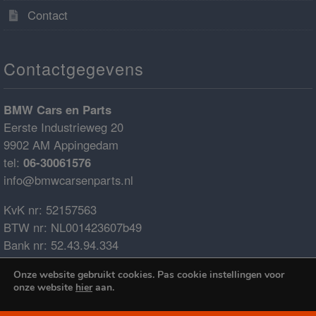
Contact
Contactgegevens
BMW Cars en Parts
Eerste Industrieweg 20
9902 AM Appingedam
tel:
06-30061576
info@bmwcarsenparts.nl
KvK nr: 52157563
BTW nr: NL001423607b49
Bank nr: 52.43.94.334
IBAN: NL68ABNA0524394334
Onze website gebruikt cookies. Pas cookie instellingen voor
BIC: ABNANL2A
onze website
hier
aan.
€0.00