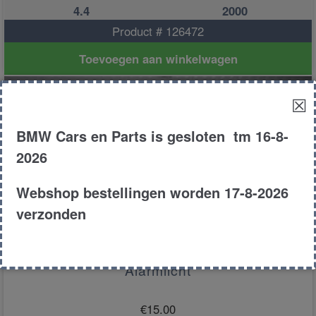
4.4
2000
Product # 126472
Toevoegen aan winkelwagen
☒
BMW Cars en Parts is gesloten tm 16-8-
2026
Webshop bestellingen worden 17-8-2026
verzonden
Alarmlicht
€
15.00