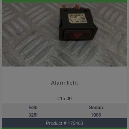
Alarmlicht
€
15.00
E30
Sedan
325i
1986
Product # 179403