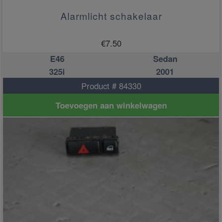
Alarmlicht schakelaar
€
7.50
E46
Sedan
325i
2001
Product # 84330
Toevoegen aan winkelwagen