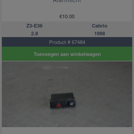
€
10.00
Z3-E36
Cabrio
2.8
1998
Product # 67484
Toevoegen aan winkelwagen