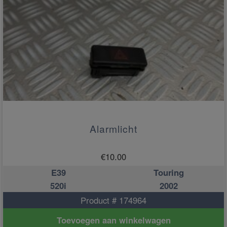
Alarmlicht
€
10.00
E39
Touring
520i
2002
Product # 174964
Toevoegen aan winkelwagen