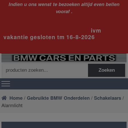
Indien u ons wenst te bezoeken altijd even bellen
vooraf .
ivm
vakantie gesloten tm 16-8-2026
Zoeken
Zoeken
naar:
Home
/
Gebruikte BMW Onderdelen
/
Schakelaars
/
Alarmlicht