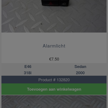
Alarmlicht
€
7.50
E46
Sedan
318i
2000
Product # 132820
Toevoegen aan winkelwagen