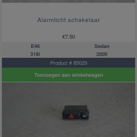
Alarmlicht schakelaar
€
7.50
E46
Sedan
318i
2000
Product # 85029
Toevoegen aan winkelwagen