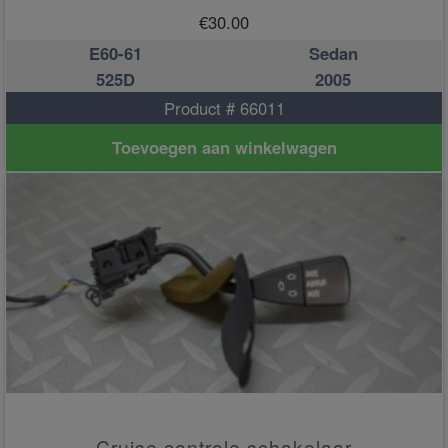
€
30.00
E60-61
Sedan
525D
2005
Product # 66011
Toevoegen aan winkelwagen
Cruise controle schakelaar