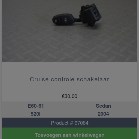
Cruise controle schakelaar
€
30.00
E60-61
Sedan
520i
2004
Product # 67084
Toevoegen aan winkelwagen