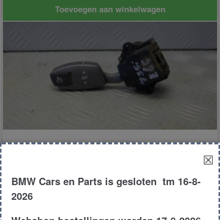
Toevoegen aan winkelwagen
Cruise controle schakelaar
☒
BMW Cars en Parts is gesloten tm 16-8-
€
25.00
2026
E65
Sedan
735i
2003