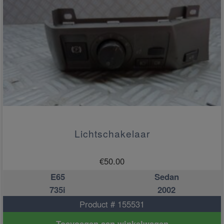
Lichtschakelaar
€
50.00
E65
Sedan
735i
2002
Product # 155531
Toevoegen aan winkelwagen