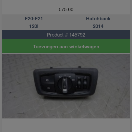
€
75.00
F20-F21
Hatchback
120i
2014
Product # 145792
Toevoegen aan winkelwagen