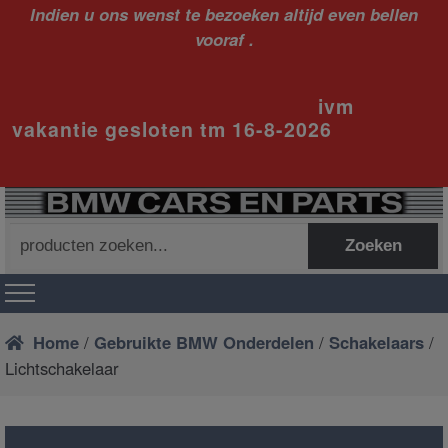
Indien u ons wenst te bezoeken altijd even bellen
vooraf .
ivm
vakantie gesloten tm 16-8-2026
Zoeken
Zoeken
naar:
Home
/
Gebruikte BMW Onderdelen
/
Schakelaars
/
Lichtschakelaar