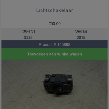
Lichtschakelaar
€
50.00
F30-F31
Sedan
328i
2015
Product # 145898
Toevoegen aan winkelwagen