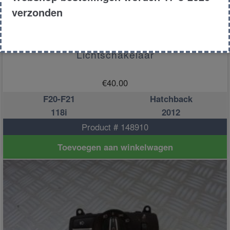
verzonden
Lichtschakelaar
€
40.00
F20-F21
Hatchback
118i
2012
Product # 148910
Toevoegen aan winkelwagen