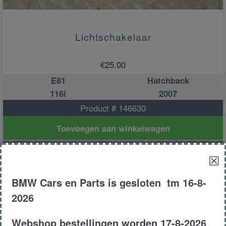
Lichtschakelaar
€
25.00
E81
Hatchback
116i
2007
Product # 146630
Toevoegen aan winkelwagen
☒
BMW Cars en Parts is gesloten tm 16-8-
2026
Webshop bestellingen worden 17-8-2026