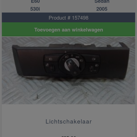
E60
Sedan
530i
2005
Product # 157498
Toevoegen aan winkelwagen
Lichtschakelaar