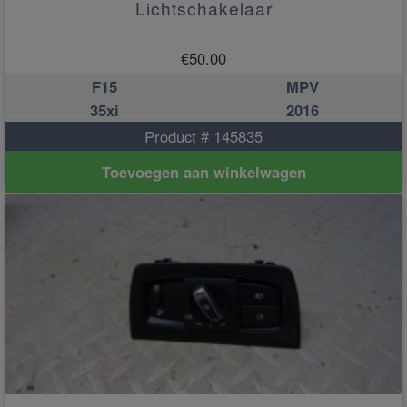
Lichtschakelaar
€
50.00
F15
MPV
35xi
2016
Product # 145835
Toevoegen aan winkelwagen