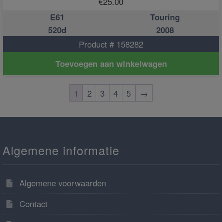
€
25.00
E61
Touring
520d
2008
Product # 158282
Toevoegen aan winkelwagen
1
2
3
4
5
→
Algemene informatie
Algemene voorwaarden
Contact