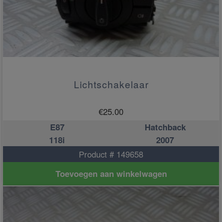
Lichtschakelaar
€
25.00
E87
Hatchback
118i
2007
Product # 149658
Toevoegen aan winkelwagen