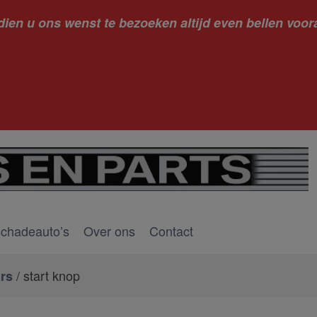
dien u ons wenst te bezoeken altijd even bellen voora
kantie ge
schadeauto’s
Over ons
Contact
/ start knop
rs