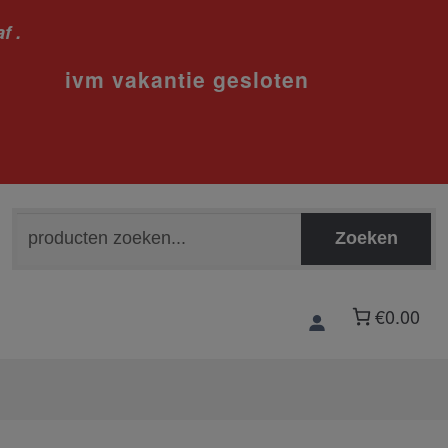
f .
sloten
Zoeken
Zoeken
naar:
€0.00