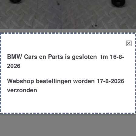
start knop
start knop
☒
BMW Cars en Parts is gesloten tm 16-8-
€
25.00
€
25.00
2026
Hatchback
F20-F21
Hatc
Webshop bestellingen worden 17-8-2026
2014
120i
20
verzonden
duct # 145795
Product # 145797
n aan winkelwagen
Toevoegen aan winkelw