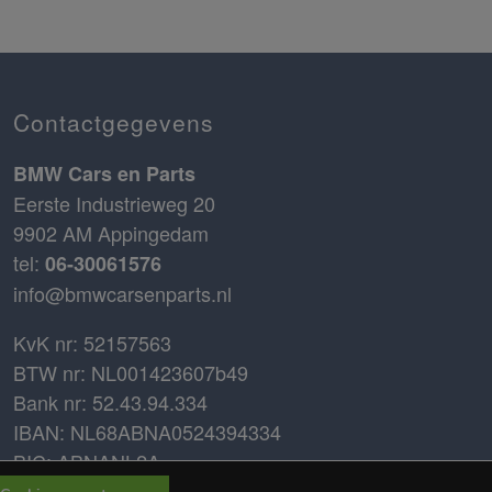
Contactgegevens
BMW Cars en Parts
Eerste Industrieweg 20
9902 AM Appingedam
tel:
06-30061576
info@bmwcarsenparts.nl
KvK nr: 52157563
BTW nr: NL001423607b49
Bank nr: 52.43.94.334
IBAN: NL68ABNA0524394334
BIC: ABNANL2A