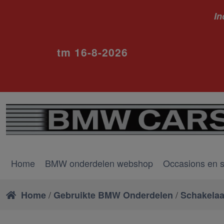
In
ivm va
tm 16-8-2026
Home
BMW onderdelen webshop
Occasions en 
/
/
Home
Gebruikte BMW Onderdelen
Schakelaa