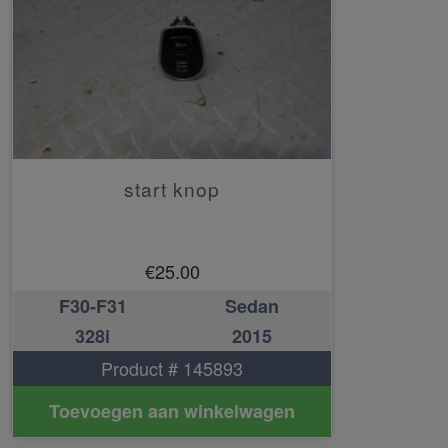
start knop
€
25.00
F30-F31
Sedan
328i
2015
Product # 145893
Toevoegen aan winkelwagen