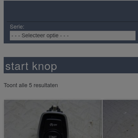
Serie:
start knop
Toont alle 5 resultaten