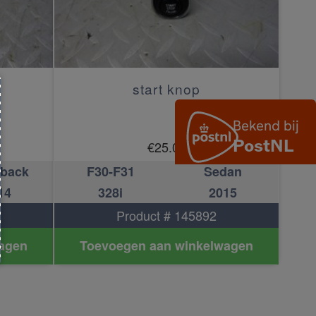
start knop
€
25.00
hback
F30-F31
Sedan
14
328i
2015
Product # 145892
agen
Toevoegen aan winkelwagen