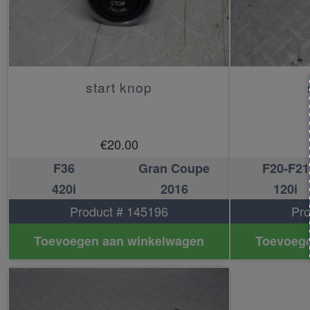
start knop
€
20.00
F36
Gran Coupe
F20-F21
420i
2016
120i
Product # 145196
Pro
Toevoegen aan winkelwagen
Toevoege