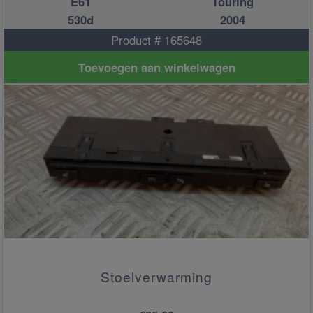
E61
Touring
530d
2004
Product # 165648
Toevoegen aan winkelwagen
Stoelverwarming