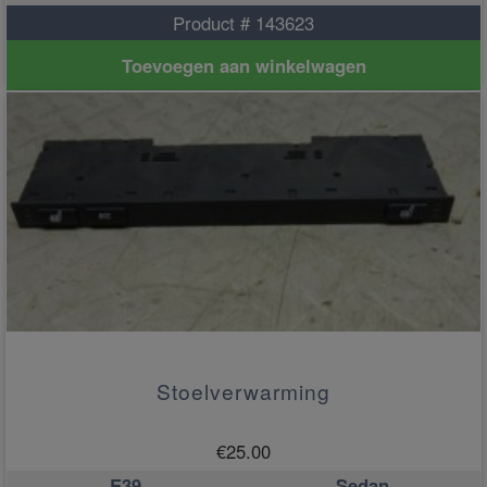
Product # 143623
Toevoegen aan winkelwagen
Stoelverwarming
€
25.00
E39
Sedan