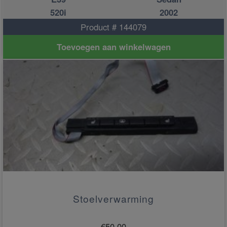
520i
2002
Product # 144079
Toevoegen aan winkelwagen
Stoelverwarming
€
50.00