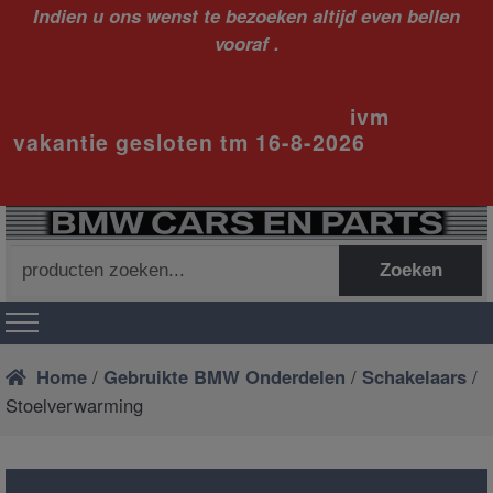
Indien u ons wenst te bezoeken altijd even bellen
vooraf .
ivm
vakantie gesloten tm 16-8-2026
Zoeken
Zoeken
naar:
Home
/
Gebruikte BMW Onderdelen
/
Schakelaars
/
Stoelverwarming