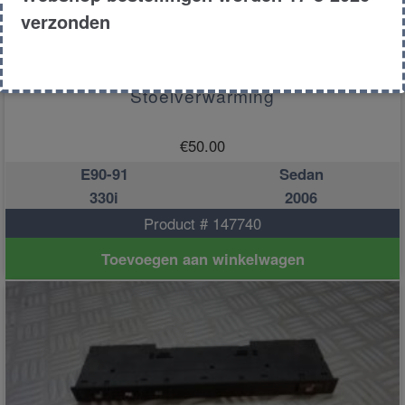
verzonden
Stoelverwarming
€
50.00
E90-91
Sedan
330i
2006
Product # 147740
Toevoegen aan winkelwagen