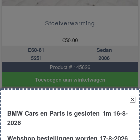
Stoelverwarming
€
50.00
E60-61
Sedan
525i
2006
Product # 145626
Toevoegen aan winkelwagen
☒
BMW Cars en Parts is gesloten tm 16-8-
2026
Webshop bestellingen worden 17-8-2026