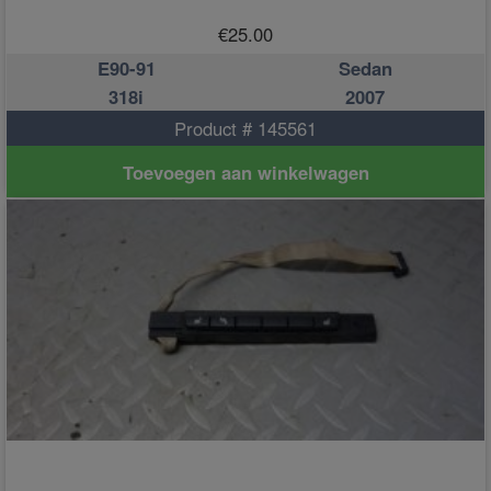
€
25.00
E90-91
Sedan
318i
2007
Product # 145561
Toevoegen aan winkelwagen