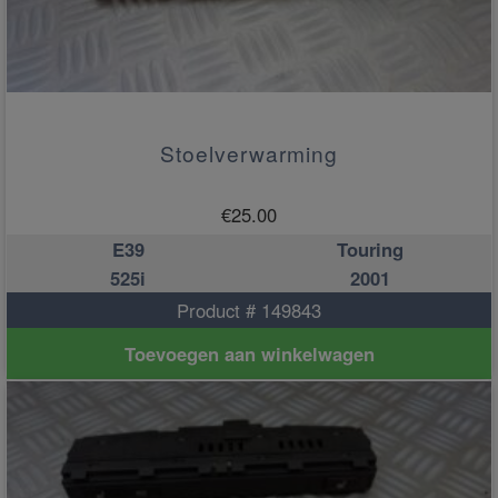
Stoelverwarming
€
25.00
E39
Touring
525i
2001
Product # 149843
Toevoegen aan winkelwagen