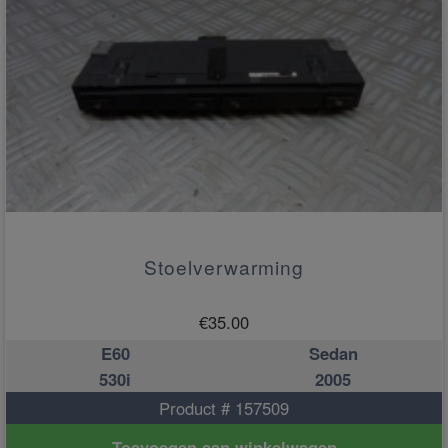
Stoelverwarming
€
35.00
E60
Sedan
530i
2005
Product # 157509
Toevoegen aan winkelwagen