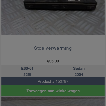
Stoelverwarming
€
35.00
E60-61
Sedan
525i
2004
Product # 152787
Toevoegen aan winkelwagen