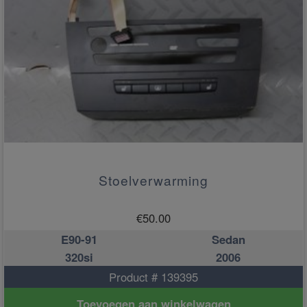
Stoelverwarming
€
50.00
E90-91
Sedan
320si
2006
Product # 139395
Toevoegen aan winkelwagen