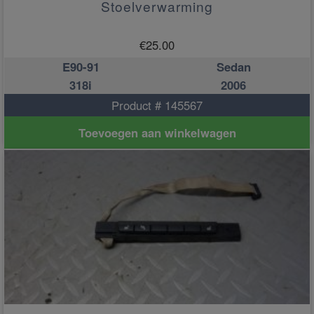
Stoelverwarming
€
25.00
E90-91
Sedan
318i
2006
Product # 145567
Toevoegen aan winkelwagen