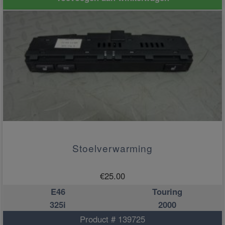
Stoelverwarming
€
25.00
E46
Touring
325i
2000
Product # 139725