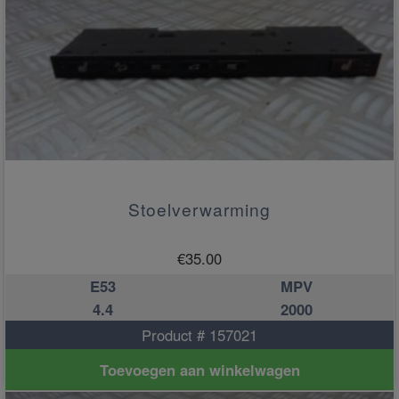
Stoelverwarming
€
35.00
E53
MPV
4.4
2000
Product # 157021
Toevoegen aan winkelwagen