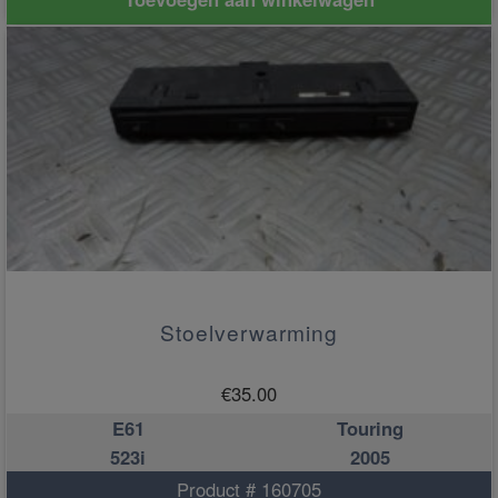
Stoelverwarming
€
35.00
E61
Touring
523i
2005
Product # 160705