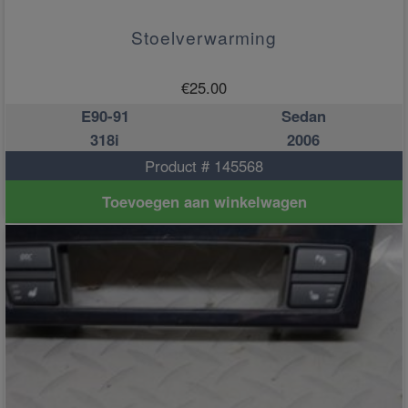
Stoelverwarming
€
25.00
E90-91
Sedan
318i
2006
Product # 145568
Toevoegen aan winkelwagen