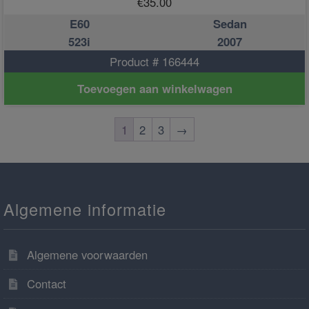
€
35.00
E60
Sedan
523i
2007
Product # 166444
Toevoegen aan winkelwagen
1
2
3
→
Algemene informatie
Algemene voorwaarden
Contact