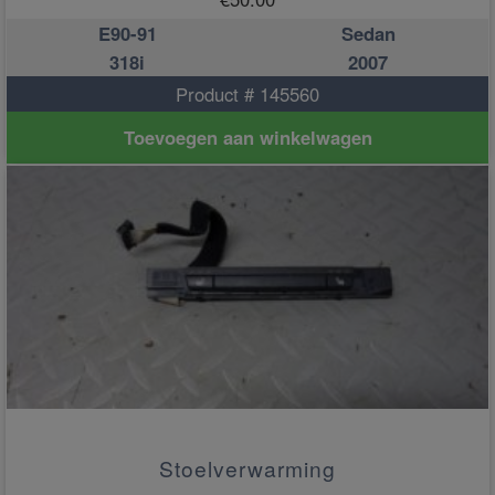
E90-91
Sedan
318i
2007
Product # 145560
Toevoegen aan winkelwagen
Stoelverwarming