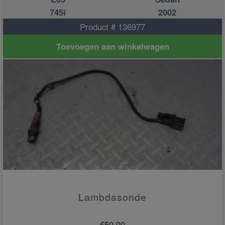
745i
2002
Product # 136977
Toevoegen aan winkelwagen
Lambdasonde
€
50.00