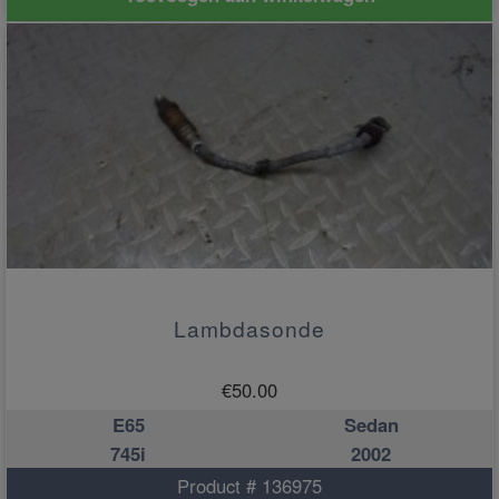
Lambdasonde
€
50.00
E65
Sedan
745i
2002
Product # 136975