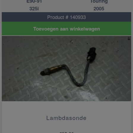
E90-91
Touring
325i
2005
Product # 140933
Toevoegen aan winkelwagen
Lambdasonde