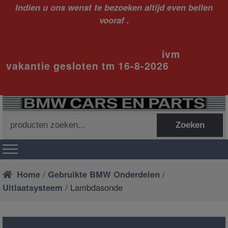
Indien u ons wenst te bezoeken altijd even bellen
vooraf .
ivm
vakantie gesloten tm 16-8-2026
Zoeken
Zoeken
naar:
Home
/
Gebruikte BMW Onderdelen
/
Uitlaatsysteem
/ Lambdasonde