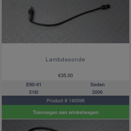
Lambdasonde
€
35.00
E90-91
Sedan
318i
2006
Product # 140098
Toevoegen aan winkelwagen