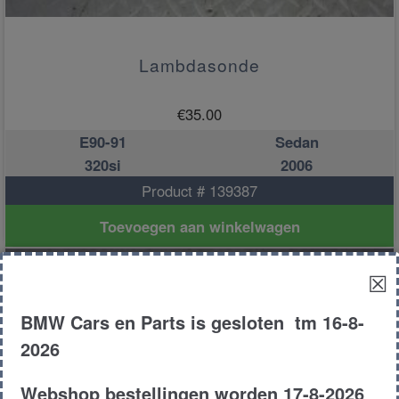
Lambdasonde
€
35.00
E90-91
Sedan
320si
2006
Product # 139387
Toevoegen aan winkelwagen
☒
BMW Cars en Parts is gesloten tm 16-8-
2026
Webshop bestellingen worden 17-8-2026