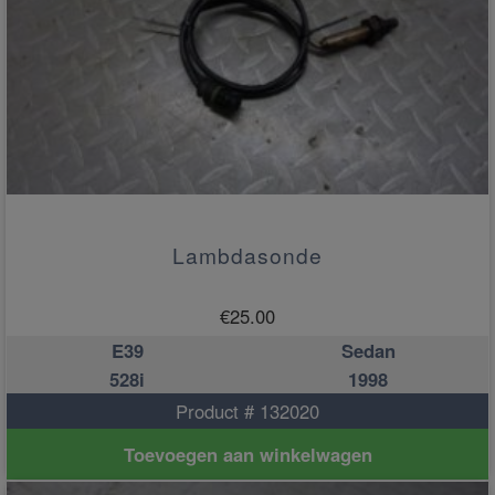
Lambdasonde
€
25.00
E39
Sedan
528i
1998
Product # 132020
Toevoegen aan winkelwagen