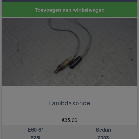
Toevoegen aan winkelwagen
Lambdasonde
€
35.00
E60-61
Sedan
525i
2003