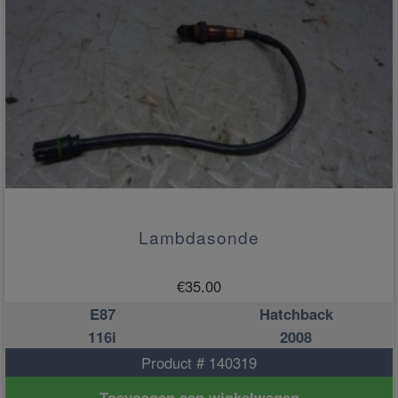
Lambdasonde
€
35.00
E87
Hatchback
116i
2008
Product # 140319
Toevoegen aan winkelwagen