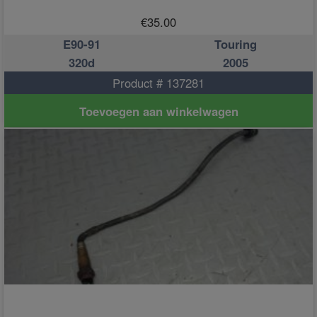
€
35.00
E90-91
Touring
320d
2005
Product # 137281
Toevoegen aan winkelwagen