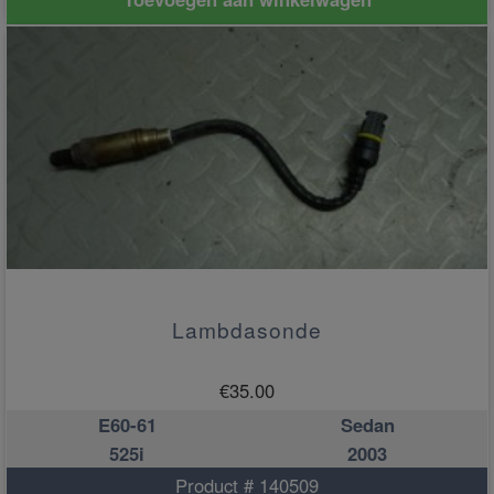
Lambdasonde
€
35.00
E60-61
Sedan
525i
2003
Product # 140509