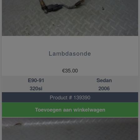
Lambdasonde
€
35.00
E90-91
Sedan
320si
2006
Product # 139390
Toevoegen aan winkelwagen