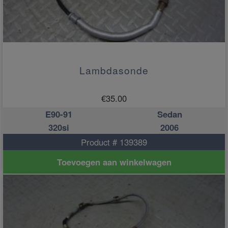
Lambdasonde
€
35.00
E90-91
Sedan
320si
2006
Product # 139389
Toevoegen aan winkelwagen