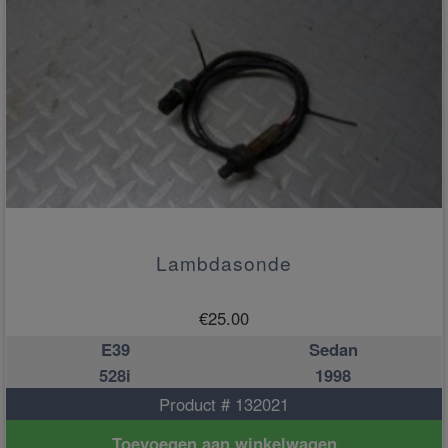
Lambdasonde
€
25.00
E39
Sedan
528i
1998
Product # 132021
Toevoegen aan winkelwagen