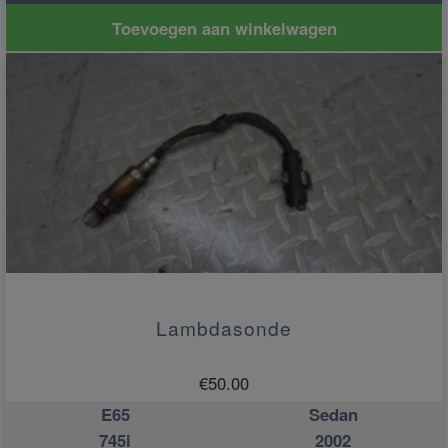
Toevoegen aan winkelwagen
Lambdasonde
€
50.00
E65
Sedan
745i
2002