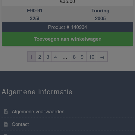
€
35.00
E90-91
Touring
325i
2005
Product # 140934
Toevoegen aan winkelwagen
1
2
3
4
…
8
9
10
→
Algemene informatie
Algemene voorwaarden
Contact