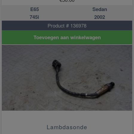
E65
Sedan
745i
2002
Product # 136978
Toevoegen aan winkelwagen
Lambdasonde