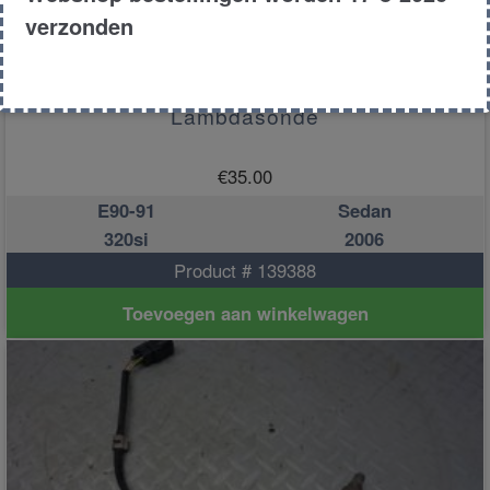
verzonden
Lambdasonde
€
35.00
E90-91
Sedan
320si
2006
Product # 139388
Toevoegen aan winkelwagen