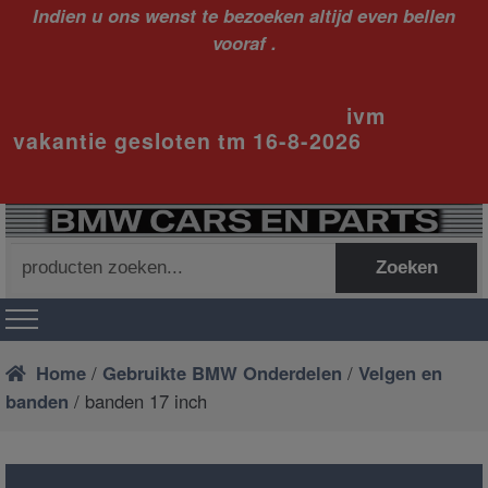
Indien u ons wenst te bezoeken altijd even bellen
vooraf .
ivm
vakantie gesloten tm 16-8-2026
Zoeken
Zoeken
naar:
Home
/
Gebruikte BMW Onderdelen
/
Velgen en
banden
/ banden 17 inch