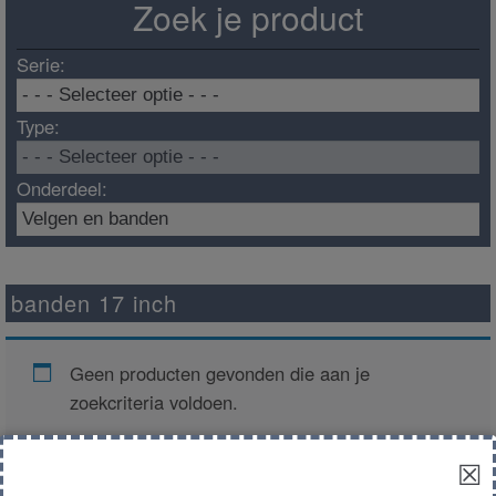
Zoek je product
Serie:
Type:
Onderdeel:
banden 17 inch
Geen producten gevonden die aan je
zoekcriteria voldoen.
☒