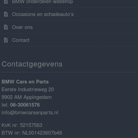
BMW onderdelen webshop
Occasions en schadeauto’s
Over ons
Contact
Contactgegevens
BMW Cars en Parts
Eerste Industrieweg 20
9902 AM Appingedam
tel:
06-30061576
info@bmwcarsenparts.nl
KvK nr: 52157563
BTW nr: NL001423607b49