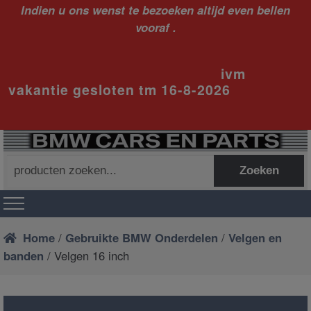
Indien u ons wenst te bezoeken altijd even bellen
vooraf .
ivm
vakantie gesloten tm 16-8-2026
Zoeken
Zoeken
naar:
Home
/
Gebruikte BMW Onderdelen
/
Velgen en
banden
/ Velgen 16 inch