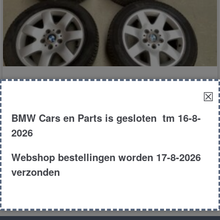
Velgen 16 inch
☒
BMW Cars en Parts is gesloten tm 16-8-
€
250.00
2026
E46
Coupe
320i
2003
Webshop bestellingen worden 17-8-2026
Product # 173337
verzonden
Toevoegen aan winkelwagen