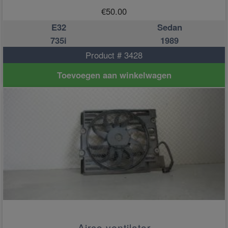
€
50.00
E32
Sedan
735i
1989
Product # 3428
Toevoegen aan winkelwagen
Airco ventilator