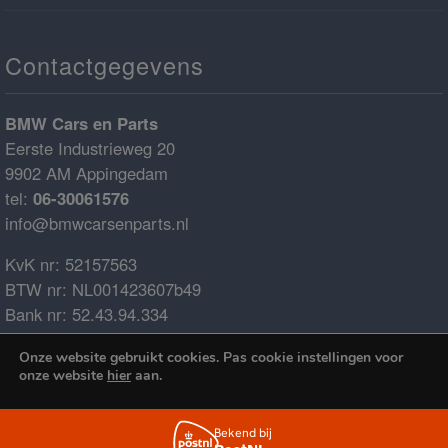
Contactgegevens
BMW Cars en Parts
Eerste Industrieweg 20
9902 AM Appingedam
tel:
06-30061576
info@bmwcarsenparts.nl
KvK nr: 52157563
BTW nr: NL001423607b49
Bank nr: 52.43.94.334
IBAN: NL68ABNA0524394334
Onze website gebruikt cookies. Pas cookie instellingen voor
BIC: ABNANL2A
onze website
hier
aan.
€0.00
Cookies accepteren