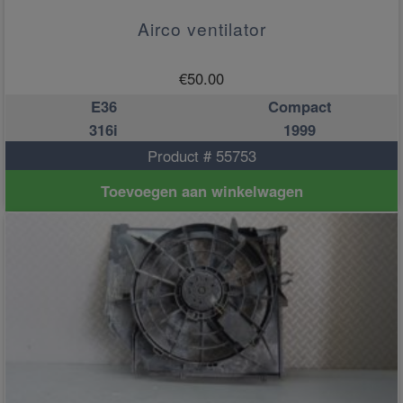
Airco ventilator
€
50.00
E36
Compact
316i
1999
Product # 55753
Toevoegen aan winkelwagen