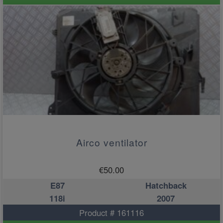
Airco ventilator
€
50.00
E87
Hatchback
118i
2007
Product # 161116