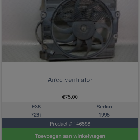
Airco ventilator
€
75.00
E38
Sedan
728i
1995
Product # 146898
Toevoegen aan winkelwagen