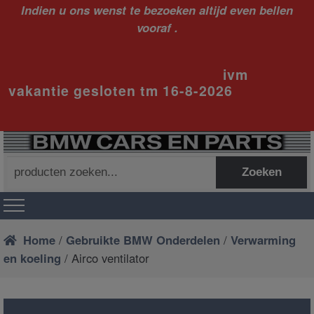
Indien u ons wenst te bezoeken altijd even bellen
vooraf .
ivm
vakantie gesloten tm 16-8-2026
Zoeken
Zoeken
naar:
Home
/
Gebruikte BMW Onderdelen
/
Verwarming
en koeling
/ Airco ventilator