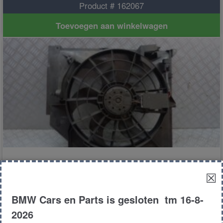
Product # 162067
Toevoegen aan winkelwagen
Airco ventilator
☒
BMW Cars en Parts is gesloten tm 16-8-
€
30.00
2026
E46
Compact