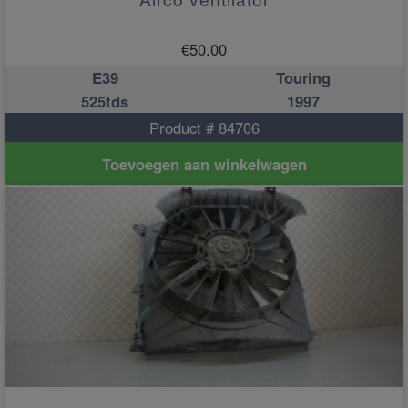
€
50.00
E39
Touring
525tds
1997
Product # 84706
Toevoegen aan winkelwagen