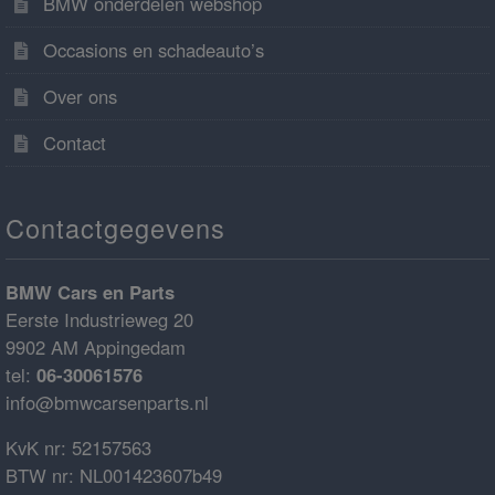
BMW onderdelen webshop
Occasions en schadeauto’s
Over ons
Contact
Contactgegevens
BMW Cars en Parts
Eerste Industrieweg 20
9902 AM Appingedam
tel:
06-30061576
info@bmwcarsenparts.nl
KvK nr: 52157563
BTW nr: NL001423607b49