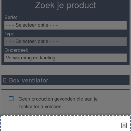
Zoek je product
Serie:
Type:
Onderdeel:
E Box ventilator
Geen producten gevonden die aan je
zoekcriteria voldoen.
☒