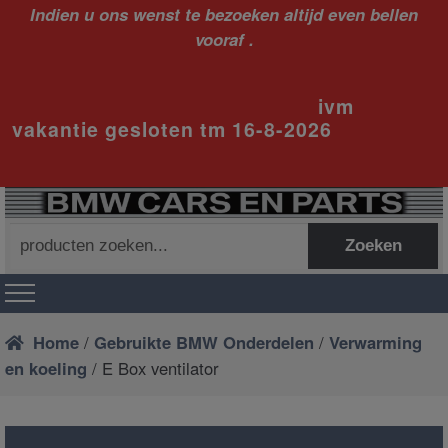
Indien u ons wenst te bezoeken altijd even bellen
vooraf .
ivm
vakantie gesloten tm 16-8-2026
Zoeken
Zoeken
naar:
Home
/
Gebruikte BMW Onderdelen
/
Verwarming
en koeling
/ E Box ventilator