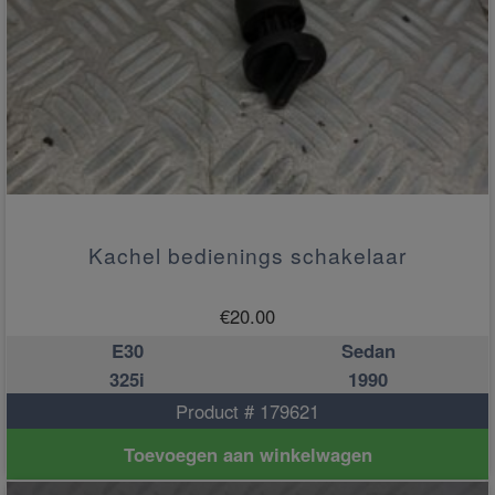
Kachel bedienings schakelaar
€
20.00
E30
Sedan
325i
1990
Product # 179621
Toevoegen aan winkelwagen