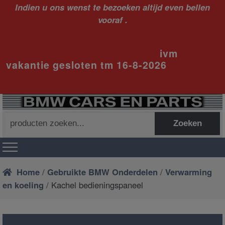
Indien u ons wenst te bezoeken altijd even bellen
vooraf .
ivm
vakantie gesloten tm 16-8-2026
Zoeken
Zoeken
naar:
Home
/
Gebruikte BMW Onderdelen
/
Verwarming
en koeling
/ Kachel bedieningspaneel