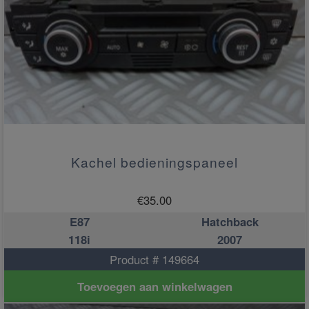
Kachel bedieningspaneel
€
35.00
E87
Hatchback
118i
2007
Product # 149664
Toevoegen aan winkelwagen