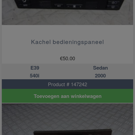
Kachel bedieningspaneel
€
50.00
E39
Sedan
540i
2000
Product # 147242
Toevoegen aan winkelwagen