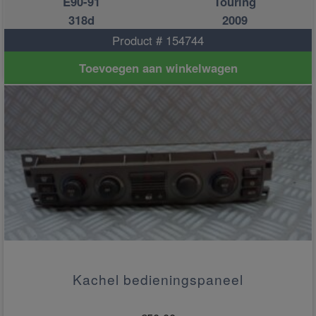
E90-91
Touring
318d
2009
Product # 154744
Toevoegen aan winkelwagen
Kachel bedieningspaneel