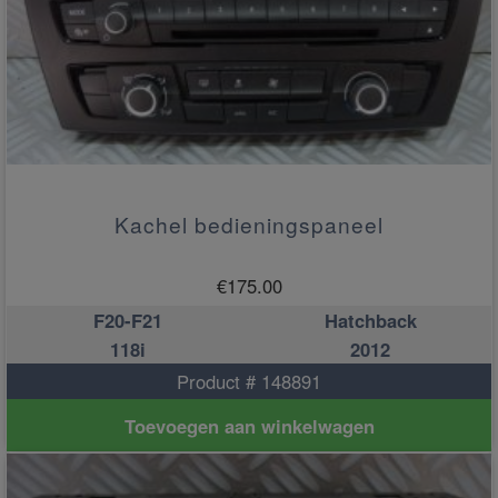
Kachel bedieningspaneel
€
175.00
F20-F21
Hatchback
118i
2012
Product # 148891
Toevoegen aan winkelwagen