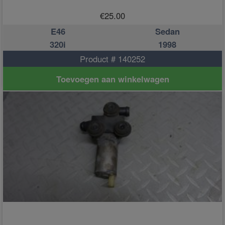
€
25.00
E46
Sedan
320i
1998
Product # 140252
Toevoegen aan winkelwagen