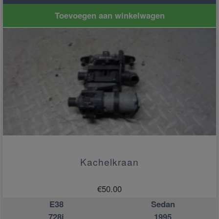
Toevoegen aan winkelwagen
Kachelkraan
€
50.00
E38
Sedan
728i
1995