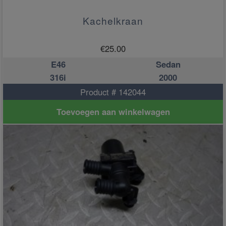
Kachelkraan
€
25.00
E46
Sedan
316i
2000
Product # 142044
Toevoegen aan winkelwagen