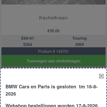
Kachelkraan
€
35.00
E60-61
Touring
525d
2004
Product # 143701
Toevoegen aan winkelwagen
☒
BMW Cars en Parts is gesloten tm 16-8-
2026
Webshop bestellingen worden 17-8-2026