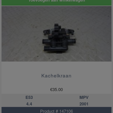
Kachelkraan
€
35.00
E53
MPV
4.4
2001
Product # 147106