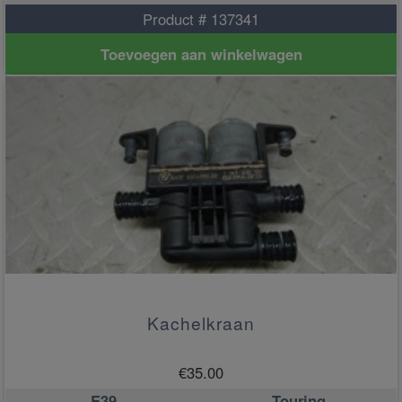
Product # 137341
Toevoegen aan winkelwagen
Kachelkraan
€
35.00
E39
Touring