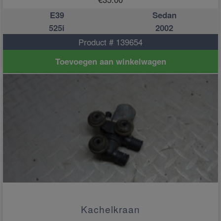
E39
Sedan
525i
2002
Product # 139654
Toevoegen aan winkelwagen
Kachelkraan