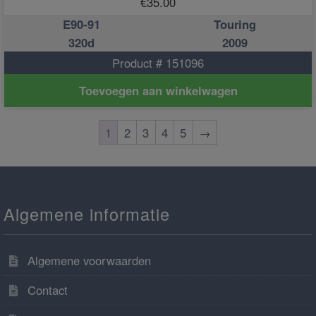
€
35.00
E90-91
Touring
320d
2009
Product # 151096
Toevoegen aan winkelwagen
1
2
3
4
5
→
Algemene informatie
Algemene voorwaarden
Contact