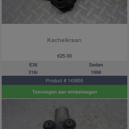
Kachelkraan
€
25.00
E36
Sedan
316i
1998
Product # 143855
Toevoegen aan winkelwagen