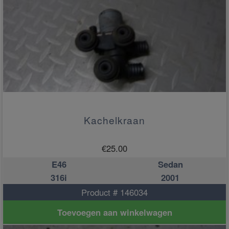
Kachelkraan
€
25.00
E46
Sedan
316i
2001
Product # 146034
Toevoegen aan winkelwagen