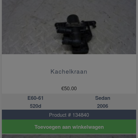
Kachelkraan
€
50.00
E60-61
Sedan
520d
2006
Product # 134840
Toevoegen aan winkelwagen