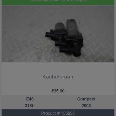
Kachelkraan
€
35.00
E46
Compact
316ti
2003
Product # 135297