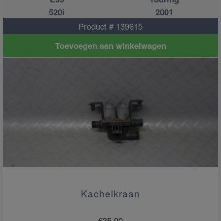
520i
2001
Product # 139615
Toevoegen aan winkelwagen
Kachelkraan
€
35.00