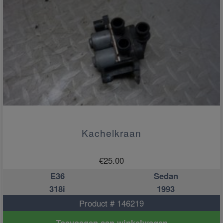
Kachelkraan
€
25.00
E36
Sedan
318i
1993
Product # 146219
Toevoegen aan winkelwagen