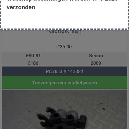
verzonden
Kachelkraan
€
35.00
E90-91
Sedan
318d
2009
Product # 143824
Toevoegen aan winkelwagen