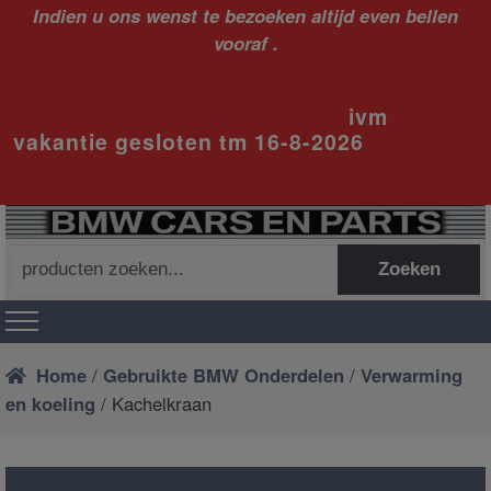
Indien u ons wenst te bezoeken altijd even bellen
vooraf .
ivm
vakantie gesloten tm 16-8-2026
Zoeken
Zoeken
naar:
Home
/
Gebruikte BMW Onderdelen
/
Verwarming
en koeling
/ Kachelkraan