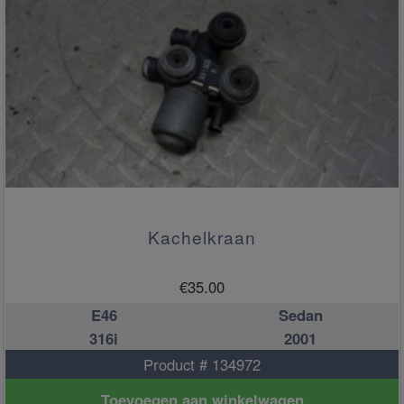
Kachelkraan
€
35.00
E46
Sedan
316i
2001
Product # 134972
Toevoegen aan winkelwagen