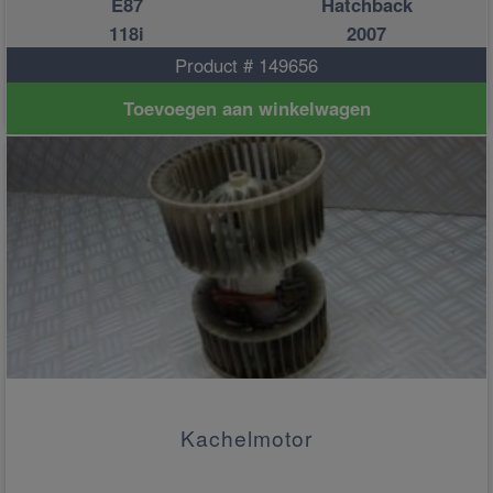
E87
Hatchback
118i
2007
Product # 149656
Toevoegen aan winkelwagen
Kachelmotor