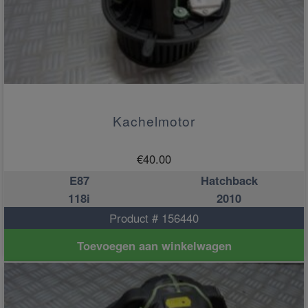
Kachelmotor
€
40.00
E87
Hatchback
118i
2010
Product # 156440
Toevoegen aan winkelwagen