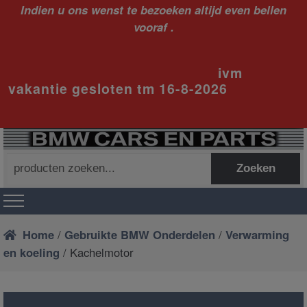
Indien u ons wenst te bezoeken altijd even bellen
vooraf .
ivm
vakantie gesloten tm 16-8-2026
Zoeken
Zoeken
naar:
Home
/
Gebruikte BMW Onderdelen
/
Verwarming
en koeling
/ Kachelmotor