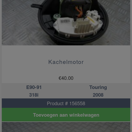
Kachelmotor
€
40.00
E90-91
Touring
318i
2008
Product # 156558
Toevoegen aan winkelwagen