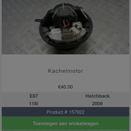
Kachelmotor
€
40.00
E87
Hatchback
118i
2009
Product # 157922
Toevoegen aan winkelwagen