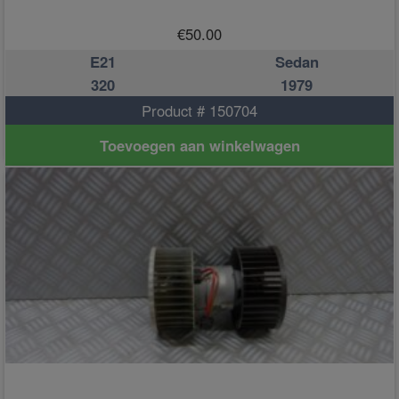
€
50.00
E21
Sedan
320
1979
Product # 150704
Toevoegen aan winkelwagen