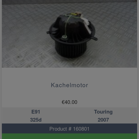
Kachelmotor
€
40.00
E91
Touring
325d
2007
Product # 160801