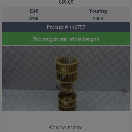
€
35.00
E46
Touring
316i
2004
Product # 149757
Toevoegen aan winkelwagen
Kachelmotor