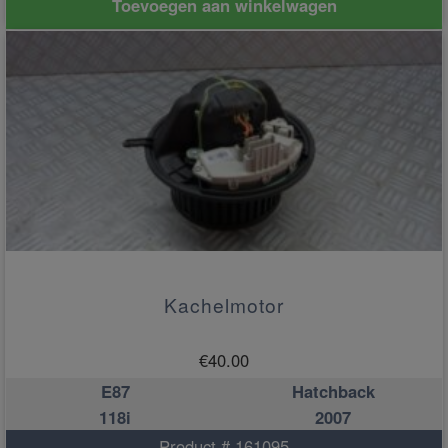
Toevoegen aan winkelwagen
Kachelmotor
€
40.00
E87
Hatchback
118i
2007
Product # 161095