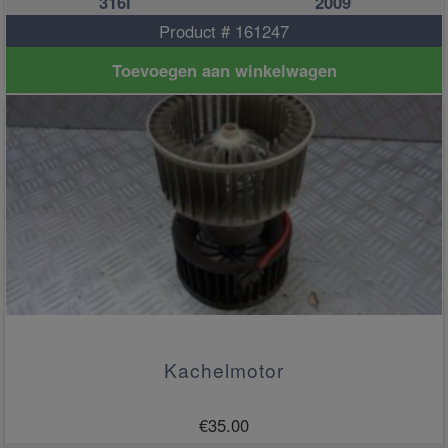
316i
2009
Product # 161247
Toevoegen aan winkelwagen
Kachelmotor
€
35.00