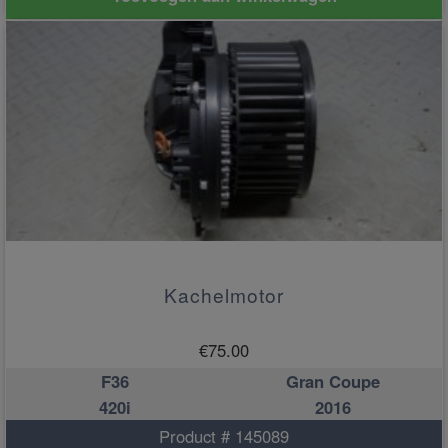
Kachelmotor
€
75.00
F36
Gran Coupe
420i
2016
Product # 145089