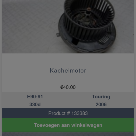
Kachelmotor
€
40.00
E90-91
Touring
330d
2006
Product # 133383
Toevoegen aan winkelwagen