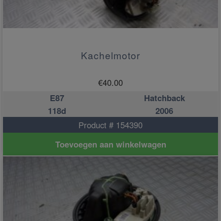
Kachelmotor
€
40.00
E87
Hatchback
118d
2006
Product # 154390
Toevoegen aan winkelwagen