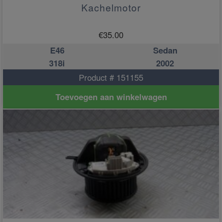
Kachelmotor
€
35.00
E46
Sedan
318i
2002
Product # 151155
Toevoegen aan winkelwagen