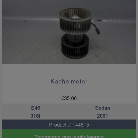
Kachelmotor
€
35.00
E46
Sedan
316i
2001
Product # 144815
Toevoegen aan winkelwagen