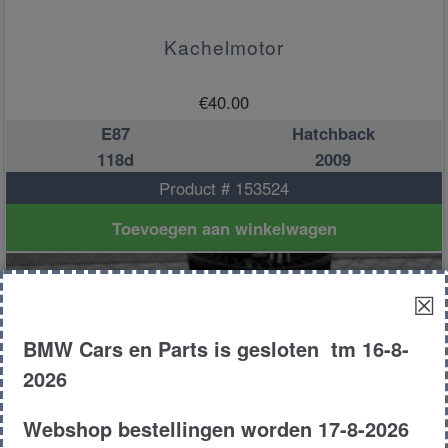
Kachelmotor
€
40.00
E87
Hatchback
118d
2009
Product # 153524
Toevoegen aan winkelwagen
☒
BMW Cars en Parts is gesloten tm 16-8-
2026
Webshop bestellingen worden 17-8-2026