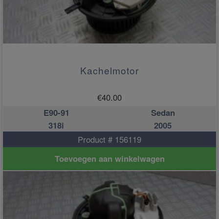
Kachelmotor
€
40.00
E90-91
Sedan
318i
2005
Product # 156119
Toevoegen aan winkelwagen