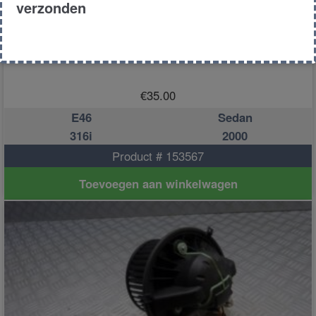
verzonden
Kachelmotor
€
35.00
E46
Sedan
316i
2000
Product # 153567
Toevoegen aan winkelwagen