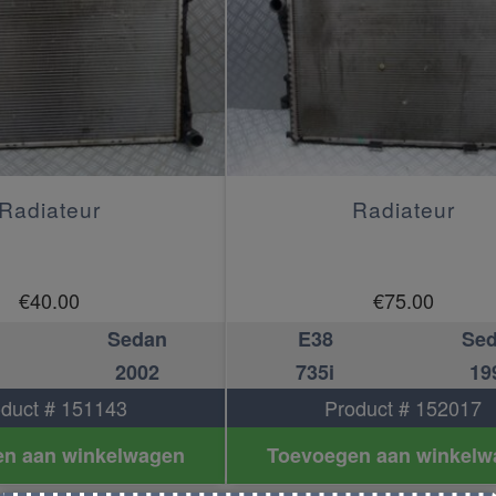
Radiateur
Radiateur
€
40.00
€
75.00
Sedan
E38
Se
2002
735i
19
duct # 151143
Product # 152017
n aan winkelwagen
Toevoegen aan winkelw