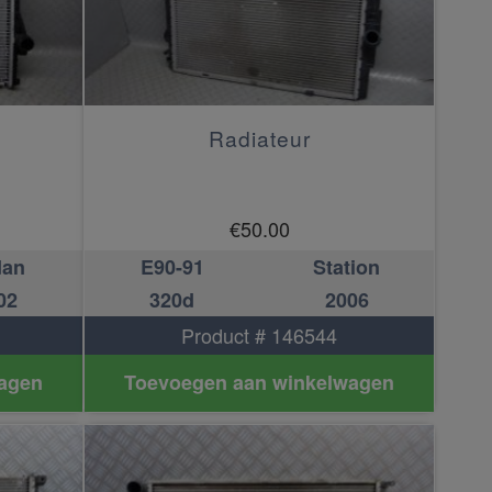
Radiateur
€
50.00
dan
E90-91
Station
02
320d
2006
Product # 146544
agen
Toevoegen aan winkelwagen