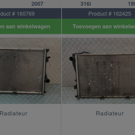
2007
316i
19
duct # 160769
Product # 162425
n aan winkelwagen
Toevoegen aan winkelw
Radiateur
Radiateur