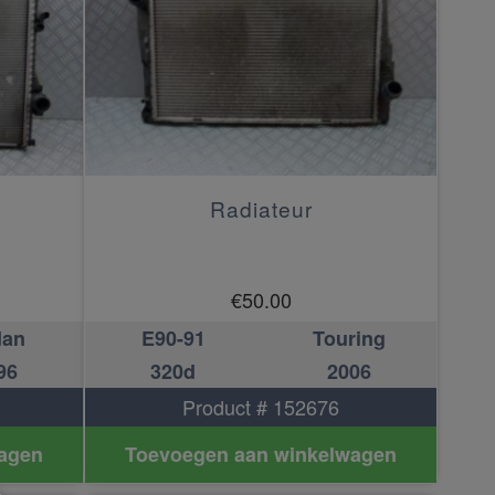
Radiateur
€
50.00
dan
E90-91
Touring
96
320d
2006
Product # 152676
agen
Toevoegen aan winkelwagen