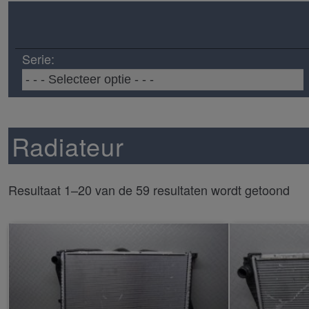
Serie:
Radiateur
Resultaat 1–20 van de 59 resultaten wordt getoond