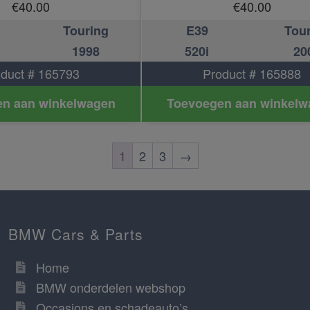
€
40.00
€
40.00
Touring
E39
Tou
1998
520i
20
duct # 165793
Product # 165888
n aan winkelwagen
Toevoegen aan winkelw
1
2
3
→
BMW Cars & Parts
Home
BMW onderdelen webshop
Occasions en schadeauto’s