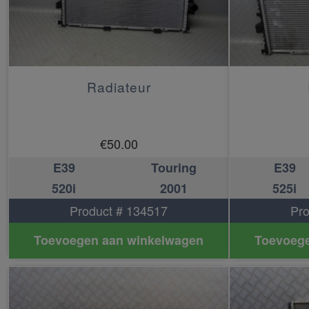
Radiateur
€
50.00
E39
Touring
E39
520i
2001
525i
Product # 134517
Pro
Toevoegen aan winkelwagen
Toevoege