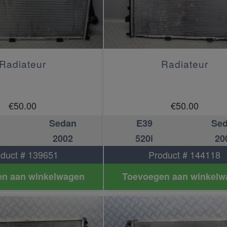
Radiateur
Radiateur
€
50.00
€
50.00
Sedan
E39
Se
2002
520i
20
duct # 139651
Product # 144118
n aan winkelwagen
Toevoegen aan winkelw