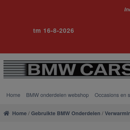
In
ivm va
tm 16-8-2026
Home
BMW onderdelen webshop
Occasions en 
/
/
Home
Gebruikte BMW Onderdelen
Verwarmin