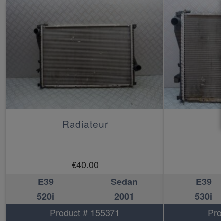
Radiateur
€
40.00
E39
Sedan
E39
520i
2001
530i
Product # 155371
Pro