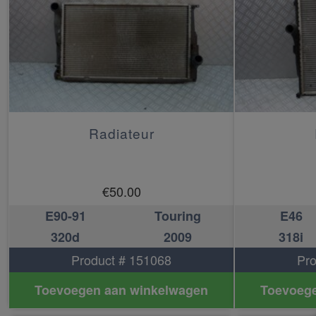
Radiateur
€
50.00
E90-91
Touring
E46
320d
2009
318i
Product # 151068
Pro
Toevoegen aan winkelwagen
Toevoege