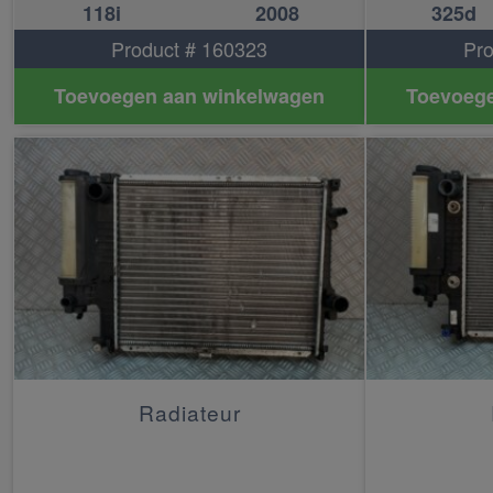
118i
2008
325d
Product # 160323
Pro
Toevoegen aan winkelwagen
Toevoege
Radiateur