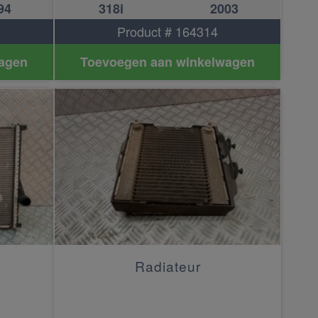
94
318i
2003
Product # 164314
agen
Toevoegen aan winkelwagen
Radiateur