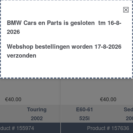
☒
BMW Cars en Parts is gesloten tm 16-8-
2026
Webshop bestellingen worden 17-8-2026
verzonden
Radiateur
Radiateur
€
40.00
€
40.00
Touring
E60-61
Se
2002
525i
20
duct # 155974
Product # 157636