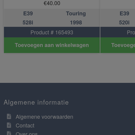
€
40.00
E39
Touring
E39
528i
1998
520i
Product # 165493
Pro
Toevoegen aan winkelwagen
Toevoege
Algemene informatie
Algemene voorwaarden
Contact
Over ons