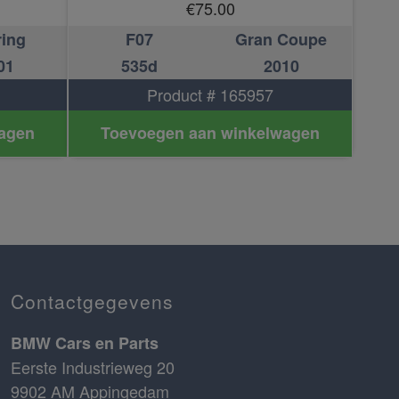
€
75.00
ring
F07
Gran Coupe
01
535d
2010
Product # 165957
agen
Toevoegen aan winkelwagen
Contactgegevens
BMW Cars en Parts
Eerste Industrieweg 20
9902 AM Appingedam