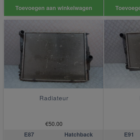
Toevoegen aan winkelwagen
Toevoege
Radiateur
€
50.00
E87
Hatchback
E91