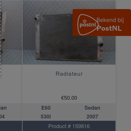
Radiateur
€
50.00
dan
E60
Sedan
04
530i
2007
Product # 159816