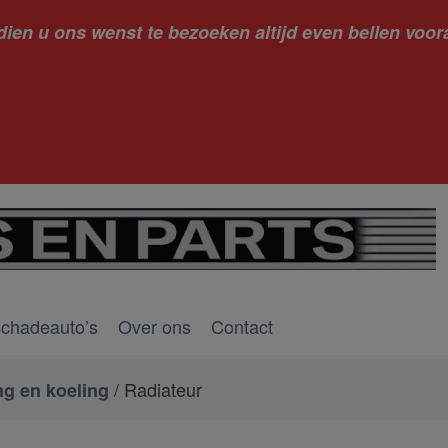
dien u ons wenst te bezoeken altijd even bellen voora
kantie ge
schadeauto’s
Over ons
Contact
/ Radiateur
g en koeling