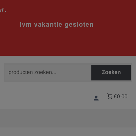
f .
sloten
Zoeken
Zoeken
naar:
€0.00